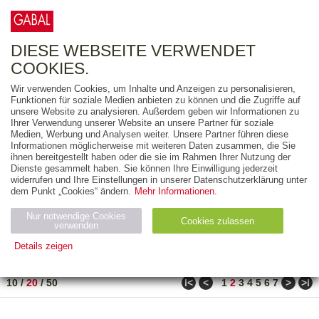
0
ARTIKEL
0.00 €
DIESE WEBSEITE VERWENDET
COOKIES.
Wir verwenden Cookies, um Inhalte und Anzeigen zu personalisieren,
FREITEXT
Funktionen für soziale Medien anbieten zu können und die Zugriffe auf
unsere Website zu analysieren. Außerdem geben wir Informationen zu
Ihrer Verwendung unserer Website an unsere Partner für soziale
AUSGABEART
Medien, Werbung und Analysen weiter. Unsere Partner führen diese
Informationen möglicherweise mit weiteren Daten zusammen, die Sie
AUS DER REIHE
ihnen bereitgestellt haben oder die sie im Rahmen Ihrer Nutzung der
Dienste gesammelt haben. Sie können Ihre Einwilligung jederzeit
widerrufen und Ihre Einstellungen in unserer Datenschutzerklärung unter
ZUM THEMA
dem Punkt „Cookies“ ändern.
Mehr Informationen.
Nur notwendige Cookies
Neuerscheinung
Bestseller
Cookies zulassen
suchen
verwenden
Details zeigen
TITEL
/
PREIS
/
DATUM
21 BIS 40 VON 486
Notwendig (2)
Statistiken (4)
Marketing (4)
ǀ<
<
>
>ǀ
10
/
20
/
50
1
2
3
4
5
6
7
Anbiet
Abl
Ty
Name
Zweck
er
auf
p
H