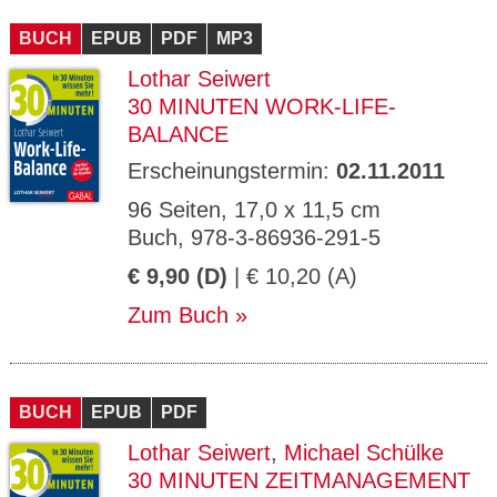
CMS_S
gabal-
Se
Wird für die Speicherung der Benutzer-
T
ESSION
verlag.
ssi
Session verwendet
T
BUCH
_ID
EPUB
de
PDF
MP3
on
P
H
Lothar Seiwert
gabal-
Speichert den Zustimmungsstatus des
90
GV_CO
T
verlag.
Benutzers für Cookies auf der aktuellen
Ta
OKIES
T
30 MINUTEN WORK-LIFE-
de
Domäne.
ge
P
BALANCE
Erscheinungstermin:
02.11.2011
96 Seiten, 17,0 x 11,5 cm
Buch, 978-3-86936-291-5
€ 9,90 (D)
| € 10,20 (A)
Zum Buch
BUCH
EPUB
PDF
Lothar Seiwert
,
Michael Schülke
30 MINUTEN ZEITMANAGEMENT