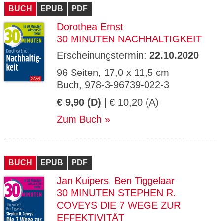
BUCH
EPUB
PDF
Dorothea Ernst
30 MINUTEN NACHHALTIGKEIT
Erscheinungstermin:
22.10.2020
96 Seiten, 17,0 x 11,5 cm
Buch, 978-3-96739-022-3
€ 9,90 (D)
| € 10,20 (A)
Zum Buch
BUCH
EPUB
PDF
Jan Kuipers
,
Ben Tiggelaar
30 MINUTEN STEPHEN R.
COVEYS DIE 7 WEGE ZUR
EFFEKTIVITÄT