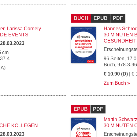
BUCH
EPUB
PDF
er
,
Larissa Cornely
Hannes Schröd
IDE EVENTS
30 MINUTEN 
GESUNDHEIT
28.03.2023
Erscheinungst
5 cm
137-4
96 Seiten, 17,0
Buch, 978-3-9
(A)
€ 10,90 (D)
| € 
Zum Buch
EPUB
PDF
Martin Schwar
SCHE KOLLEGEN
30 MINUTEN 
28.03.2023
Erscheinungst