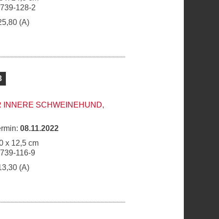
6739-128-2
25,80 (A)
3
R INNERE SCHWEINEHUND,
ermin:
08.11.2022
0 x 12,5 cm
6739-116-9
13,30 (A)