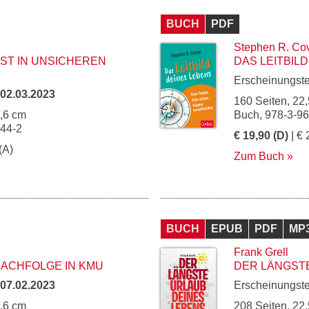
BUCH
PDF
Stephen R. Co
ST IN UNSICHEREN
DAS LEITBIL
Erscheinungst
02.03.2023
160 Seiten, 22,
5,6 cm
Buch, 978-3-9
144-2
€ 19,90 (D)
| € 
(A)
Zum Buch
BUCH
EPUB
PDF
MP
Frank Grell
CHFOLGE IN KMU
DER LÄNGST
07.02.2023
Erscheinungst
5,6 cm
208 Seiten, 22,