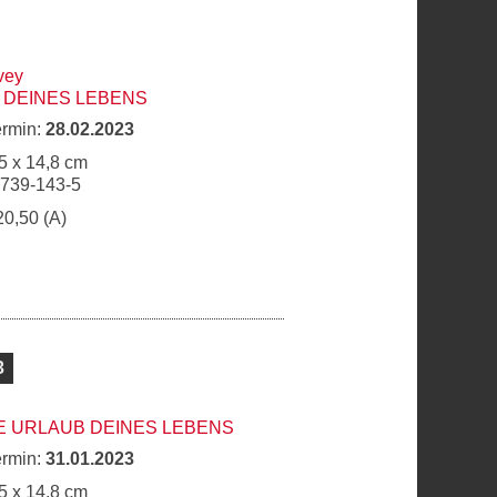
vey
D DEINES LEBENS
ermin:
28.02.2023
5 x 14,8 cm
6739-143-5
20,50 (A)
3
E URLAUB DEINES LEBENS
ermin:
31.01.2023
5 x 14,8 cm