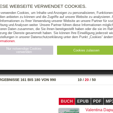
RIGHTS
PRESSE
HANDEL
FÜR UNTERNEHMEN
NEWSL
IESE WEBSEITE VERWENDET COOKIES.
 verwenden Cookies, um Inhalte und Anzeigen zu personalisieren, Funktionen 
ien anbieten zu können und die Zugriffe auf unsere Website zu analysieren
 Informationen zu Ihrer Verwendung unserer Website an unsere Partner für soz
bung und Analysen weiter. Unsere Partner führen diese Informationen möglic
THEMEN
AUTOREN
VERLAG
teren Daten zusammen, die Sie ihnen bereitgestellt haben oder die sie im Ra
zung der Dienste gesammelt haben. Sie können Ihre Einwilligung jederzeit wid
OKS
AUDIO-CDS
MP3
NON-BOOKS
stellungen in unserer Datenschutzerklärung unter dem Punkt „Cookies“ ändern
ormationen.
AUSGABEART
AUS DER REIHE
Nur notwendige Cookies
Cookies zulassen
verwenden
eller
Statistiken (4)
Marketing (4)
Anbieter
Zweck
RGEBNISSE
161 BIS 180 VON 990
10
/
20
/
50
gabal-
N_ID
Wird für die Speicherung der Benutzer-Session verwendet
verlag.de
gabal-
Speichert den Zustimmungsstatus des Benutzers für Cookies
verlag.de
auf der aktuellen Domäne.
BUCH
EPUB
PDF
MP
Valentina Dapu