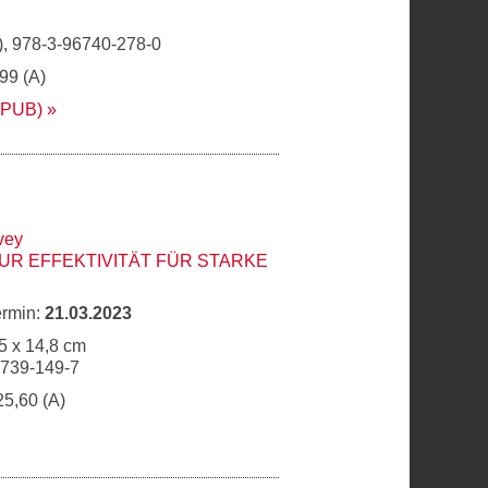
, 978-3-96740-278-0
,99 (A)
EPUB)
vey
ZUR EFFEKTIVITÄT FÜR STARKE
ermin:
21.03.2023
5 x 14,8 cm
6739-149-7
25,60 (A)