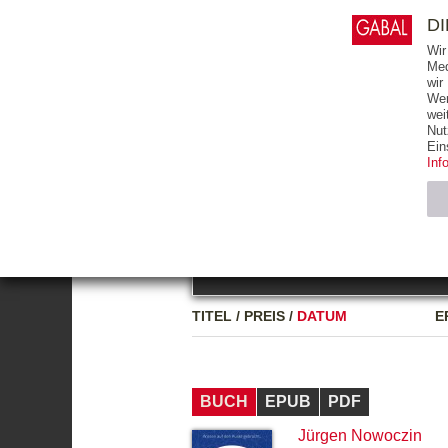
0
ARTIKEL
0.00 €
D
Wir
Med
wir
Wer
START
BÜCHER
wei
Nut
GESAMTVERZEICHNIS
BÜCHER
E-BO
Ein
Inf
FREITEXT
Neuerscheinung
Bests
Notwendig (2)
Name
TITEL
/
PREIS
/
DATUM
E
CMS_SESSIO
GV_COOKIES
BUCH
EPUB
PDF
Jürgen Nowoczin