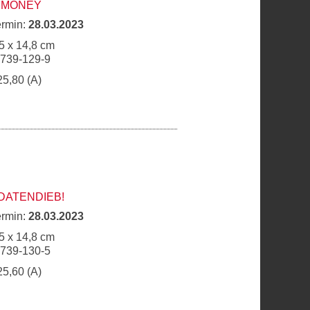
 MONEY
ermin:
28.03.2023
5 x 14,8 cm
6739-129-9
25,80 (A)
DATENDIEB!
ermin:
28.03.2023
5 x 14,8 cm
6739-130-5
25,60 (A)