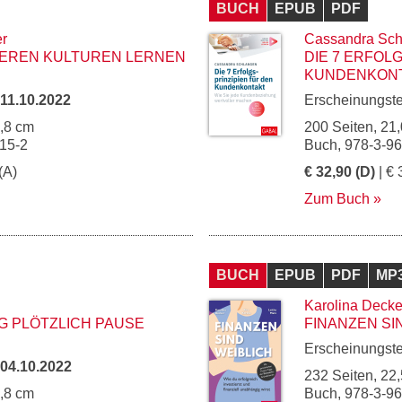
BUCH
EPUB
PDF
er
Cassandra Sch
DEREN KULTUREN LERNEN
DIE 7 ERFOL
KUNDENKON
11.10.2022
Erscheinungst
4,8 cm
200 Seiten, 21,
15-2
Buch, 978-3-9
(A)
€ 32,90 (D)
| € 
Zum Buch
BUCH
EPUB
PDF
MP
Karolina Decke
G PLÖTZLICH PAUSE
FINANZEN SI
Erscheinungst
04.10.2022
232 Seiten, 22,
4,8 cm
Buch, 978-3-9