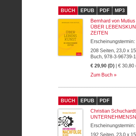
BUCH
EPUB
PDF
MP3
Bernhard von Mutius
ÜBER LEBENSKUN
ZEITEN
Erscheinungstermin:
208 Seiten, 23,0 x 1
Buch, 978-3-96739-
€ 29,90 (D)
| € 30,80 
Zum Buch
BUCH
EPUB
PDF
Christian Schuchardt
UNTERNEHMENSNA
Erscheinungstermin:
192 Seiten, 23,0 x 1