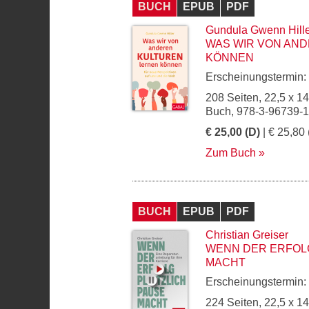
BUCH
EPUB
PDF
Gundula Gwenn Hill
WAS WIR VON AN
KÖNNEN
Erscheinungstermin:
208 Seiten, 22,5 x 1
Buch, 978-3-96739-1
€ 25,00 (D)
| € 25,80 
Zum Buch
BUCH
EPUB
PDF
Christian Greiser
WENN DER ERFOL
MACHT
Erscheinungstermin:
224 Seiten, 22,5 x 1