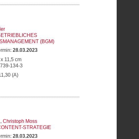
er
BETRIEBLICHES
SMANAGEMENT (BGM)
ermin:
28.03.2023
 x 11,5 cm
6739-134-3
11,30 (A)
z
,
Christoph Moss
CONTENT-STRATEGIE
ermin:
28.03.2023