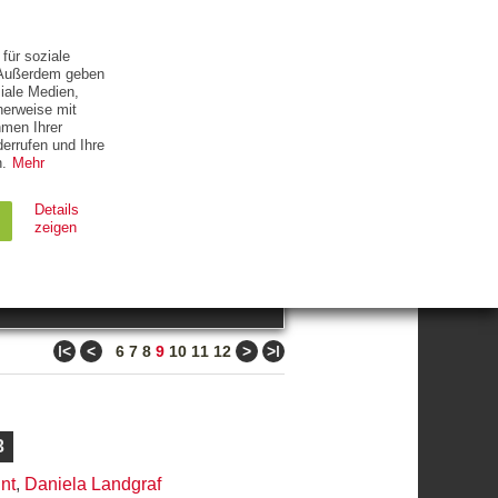
ETTER
KONTAKT
für soziale
. Außerdem geben
iale Medien,
herweise mit
hmen Ihrer
errufen und Ihre
.
Mehr
ZUM THEMA
Details
zeigen
suchen
Ablauf
Typ
ǀ<
<
>
>ǀ
6
7
8
9
10
11
12
Session
HTTP
90 Tage
HTTP
3
nt
,
Daniela Landgraf