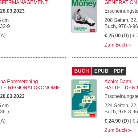
NSFERMANAGEMENT
GENERATION
28.03.2023
Erscheinungst
5 cm
208 Seiten, 22,
132-9
Buch, 978-3-9
(A)
€ 25,00 (D)
| € 
Zum Buch
BUCH
EPUB
PDF
nna Pommerening
Achim Barth
TALE REGIONALÖKONOMIE
HALTET DEN 
28.03.2023
Erscheinungst
5 cm
224 Seiten, 22,
136-7
Buch, 978-3-9
(A)
€ 24,90 (D)
| € 
Zum Buch