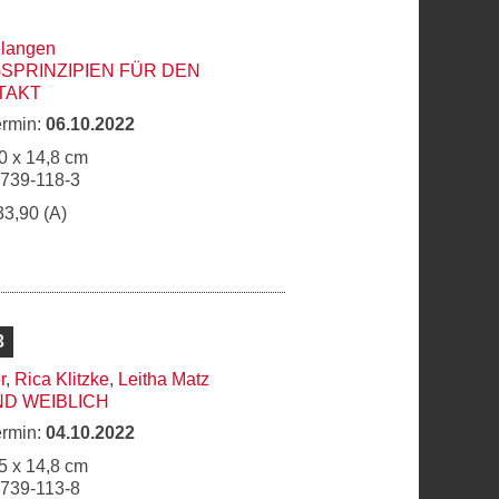
langen
GSPRINZIPIEN FÜR DEN
TAKT
ermin:
06.10.2022
0 x 14,8 cm
6739-118-3
33,90 (A)
3
r
,
Rica Klitzke
,
Leitha Matz
ND WEIBLICH
ermin:
04.10.2022
5 x 14,8 cm
6739-113-8