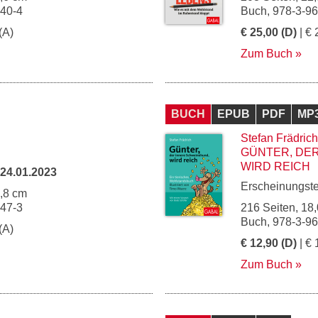
140-4
Buch, 978-3-9
(A)
€ 25,00 (D)
| € 
Zum Buch
BUCH
EPUB
PDF
MP
Stefan Frädrich
GÜNTER, DE
WIRD REICH
24.01.2023
Erscheinungst
4,8 cm
147-3
216 Seiten, 18,
Buch, 978-3-9
(A)
€ 12,90 (D)
| € 
Zum Buch