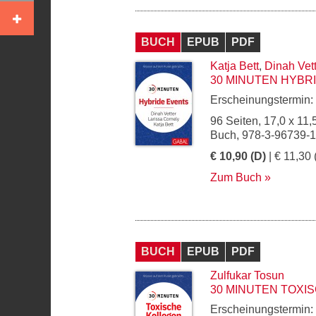
BUCH
EPUB
PDF
Katja Bett
,
Dinah Vett
30 MINUTEN HYBR
Erscheinungstermin:
96 Seiten, 17,0 x 11,
Buch, 978-3-96739-
€ 10,90 (D)
| € 11,30 
Zum Buch
BUCH
EPUB
PDF
Zulfukar Tosun
30 MINUTEN TOXI
Erscheinungstermin: