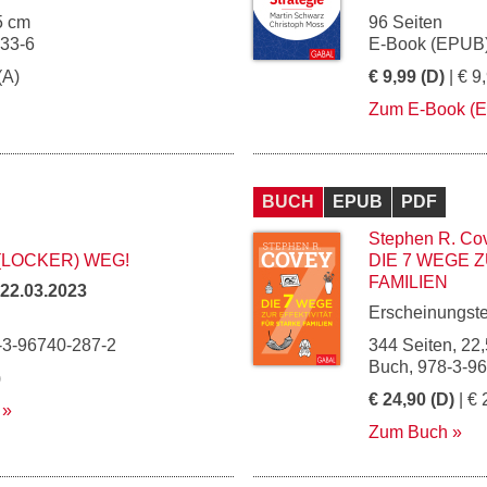
5 cm
96 Seiten
133-6
E-Book (EPUB)
(A)
€ 9,99 (D)
| € 9
Zum E-Book (
BUCH
EPUB
PDF
Stephen R. Co
(LOCKER) WEG!
DIE 7 WEGE 
FAMILIEN
22.03.2023
Erscheinungst
-3-96740-287-2
344 Seiten, 22,
Buch, 978-3-9
)
€ 24,90 (D)
| € 
Zum Buch