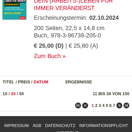
DEIN (ARBEITS-)LEBEN FÜR
IMMER VERÄNDERST
Erscheinungstermin:
02.10.2024
200 Seiten, 22,5 x 14,8 cm
Buch, 978-3-96739-205-0
€ 25,00 (D)
| € 25,80 (A)
Zum Buch
TITEL
/
PREIS
/
DATUM
ERGEBNISSE
10
/
20
/
50
11 BIS 30 VON 150
ǀ<
<
>
>ǀ
1
2
3
4
5
6
7
IMPRESSUM
AGB
DATENSCHUTZ
INFORMATIONSPFLICHT