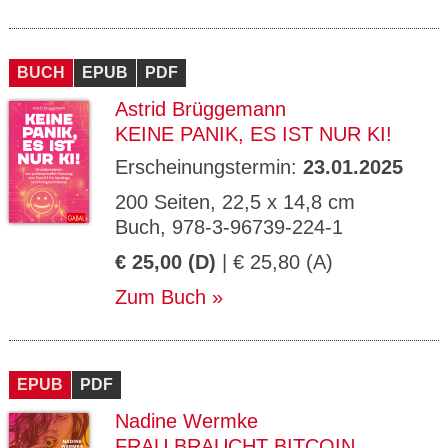
BUCH
EPUB
PDF
Astrid Brüggemann
KEINE PANIK, ES IST NUR KI!
Erscheinungstermin:
23.01.2025
200 Seiten, 22,5 x 14,8 cm
Buch, 978-3-96739-224-1
€ 25,00 (D)
| € 25,80 (A)
Zum Buch
EPUB
PDF
Nadine Wermke
FRAU BRAUCHT BITCOIN