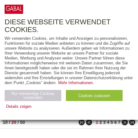
0
ARTIKEL
0.00 €
DIESE WEBSEITE VERWENDET
COOKIES.
Wir verwenden Cookies, um Inhalte und Anzeigen zu personalisieren,
FREITEXT
Funktionen für soziale Medien anbieten zu können und die Zugriffe auf
unsere Website zu analysieren. Außerdem geben wir Informationen zu
Ihrer Verwendung unserer Website an unsere Partner für soziale
AUSGABEART
Medien, Werbung und Analysen weiter. Unsere Partner führen diese
Informationen möglicherweise mit weiteren Daten zusammen, die Sie
AUS DER REIHE
ihnen bereitgestellt haben oder die sie im Rahmen Ihrer Nutzung der
Dienste gesammelt haben. Sie können Ihre Einwilligung jederzeit
widerrufen und Ihre Einstellungen in unserer Datenschutzerklärung unter
ZUM THEMA
dem Punkt „Cookies“ ändern.
Mehr Informationen.
Nur notwendige Cookies
Neuerscheinung
Bestseller
Cookies zulassen
suchen
verwenden
Details zeigen
TITEL
/
PREIS
/
DATUM
11 BIS 30 VON 150
Notwendig (2)
Statistiken (4)
Marketing (4)
ǀ<
<
>
>ǀ
10
/
20
/
50
1
2
3
4
5
6
7
Anbiet
Abl
Ty
Name
Zweck
er
auf
p
H