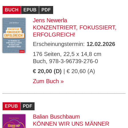
CMS_S
gabal-
Se
Wird für die Speicherung der Benutzer-
T
ESSION
verlag.
ssi
Session verwendet
T
BUCH
_ID
EPUB
de
PDF
on
P
H
Jens Newerla
gabal-
Speichert den Zustimmungsstatus des
90
GV_CO
T
verlag.
Benutzers für Cookies auf der aktuellen
Ta
OKIES
T
KONZENTRIERT, FOKUSSIERT,
de
Domäne.
ge
P
ERFOLGREICH!
Erscheinungstermin:
12.02.2026
176 Seiten, 22,5 x 14,8 cm
Buch, 978-3-96739-276-0
€ 20,00 (D)
| € 20,60 (A)
Zum Buch
EPUB
PDF
Balian Buschbaum
KÖNNEN WIR UNS MÄNNER