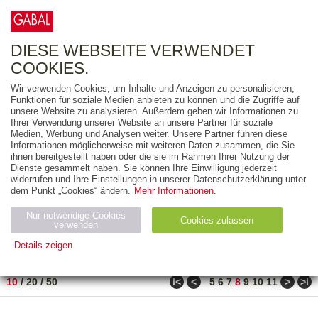
0
ARTIKEL
0.00 €
DIESE WEBSEITE VERWENDET
COOKIES.
Wir verwenden Cookies, um Inhalte und Anzeigen zu personalisieren,
FREITEXT
Funktionen für soziale Medien anbieten zu können und die Zugriffe auf
unsere Website zu analysieren. Außerdem geben wir Informationen zu
Ihrer Verwendung unserer Website an unsere Partner für soziale
AUSGABEART
Medien, Werbung und Analysen weiter. Unsere Partner führen diese
Informationen möglicherweise mit weiteren Daten zusammen, die Sie
AUS DER REIHE
ihnen bereitgestellt haben oder die sie im Rahmen Ihrer Nutzung der
Dienste gesammelt haben. Sie können Ihre Einwilligung jederzeit
widerrufen und Ihre Einstellungen in unserer Datenschutzerklärung unter
ZUM THEMA
dem Punkt „Cookies“ ändern.
Mehr Informationen.
Nur notwendige Cookies
Neuerscheinung
Bestseller
Cookies zulassen
suchen
verwenden
Details zeigen
TITEL
/
PREIS
/
DATUM
71 BIS 80 VON 210
Notwendig (2)
Statistiken (4)
Marketing (4)
ǀ<
<
>
>ǀ
10
/
20
/
50
5
6
7
8
9
10
11
Anbiet
Abl
Ty
Name
Zweck
er
auf
p
H