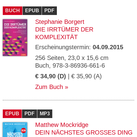
CMS_S
gabal-
Se
Wird für die Speicherung der Benutzer-
T
ESSION
verlag.
ssi
Session verwendet
T
BUCH
_ID
EPUB
de
PDF
on
P
H
Stephanie Borgert
gabal-
Speichert den Zustimmungsstatus des
90
GV_CO
T
verlag.
Benutzers für Cookies auf der aktuellen
Ta
OKIES
T
DIE IRRTÜMER DER
de
Domäne.
ge
P
KOMPLEXITÄT
Erscheinungstermin:
04.09.2015
256 Seiten, 23,0 x 15,6 cm
Buch, 978-3-86936-661-6
€ 34,90 (D)
| € 35,90 (A)
Zum Buch
EPUB
PDF
MP3
Matthew Mockridge
DEIN NÄCHSTES GROSSES DING