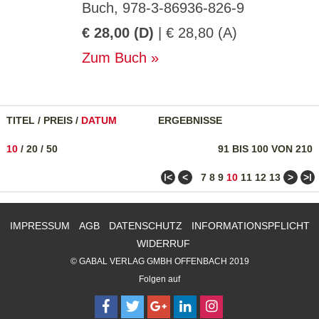
Buch, 978-3-86936-826-9
€ 28,00 (D)
| € 28,80 (A)
Zum Buch
TITEL
/
PREIS
/
DATUM
ERGEBNISSE
10
/
20
/
50
91 BIS 100 VON 210
ǀ<
<
>
>ǀ
7
8
9
10
11
12
13
IMPRESSUM
AGB
DATENSCHUTZ
INFORMATIONSPFLICHT
WIDERRUF
© GABAL VERLAG GMBH OFFENBACH 2019
Folgen auf