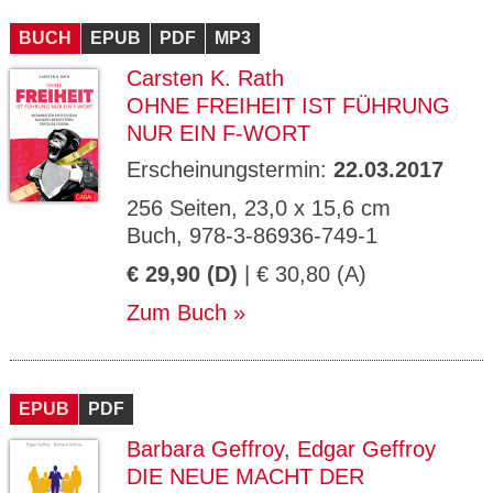
CMS_S
gabal-
Se
Wird für die Speicherung der Benutzer-
T
ESSION
verlag.
ssi
Session verwendet
T
BUCH
_ID
EPUB
de
PDF
MP3
on
P
H
Carsten K. Rath
gabal-
Speichert den Zustimmungsstatus des
90
GV_CO
T
verlag.
Benutzers für Cookies auf der aktuellen
Ta
OKIES
T
OHNE FREIHEIT IST FÜHRUNG
de
Domäne.
ge
P
NUR EIN F-WORT
Erscheinungstermin:
22.03.2017
256 Seiten, 23,0 x 15,6 cm
Buch, 978-3-86936-749-1
€ 29,90 (D)
| € 30,80 (A)
Zum Buch
EPUB
PDF
Barbara Geffroy
,
Edgar Geffroy
DIE NEUE MACHT DER