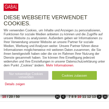
0
ARTIKEL
0.00 €
DIESE WEBSEITE VERWENDET
COOKIES.
Wir verwenden Cookies, um Inhalte und Anzeigen zu personalisieren,
FREITEXT
Funktionen für soziale Medien anbieten zu können und die Zugriffe auf
unsere Website zu analysieren. Außerdem geben wir Informationen zu
Ihrer Verwendung unserer Website an unsere Partner für soziale
AUSGABEART
Medien, Werbung und Analysen weiter. Unsere Partner führen diese
Informationen möglicherweise mit weiteren Daten zusammen, die Sie
AUS DER REIHE
ihnen bereitgestellt haben oder die sie im Rahmen Ihrer Nutzung der
Dienste gesammelt haben. Sie können Ihre Einwilligung jederzeit
widerrufen und Ihre Einstellungen in unserer Datenschutzerklärung unter
ZUM THEMA
dem Punkt „Cookies“ ändern.
Mehr Informationen.
Nur notwendige Cookies
Neuerscheinung
Bestseller
Cookies zulassen
suchen
verwenden
Details zeigen
TITEL
/
PREIS
/
DATUM
91 BIS 100 VON 210
Notwendig (2)
Statistiken (4)
Marketing (4)
ǀ<
<
>
>ǀ
10
/
20
/
50
7
8
9
10
11
12
13
Anbiet
Abl
Ty
Name
Zweck
er
auf
p
H