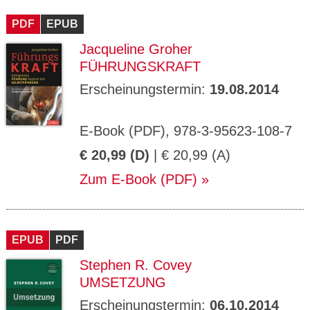
CMS_S
gabal-
Se
Wird für die Speicherung der Benutzer-
T
ESSION
verlag.
ssi
Session verwendet
T
PDF
_ID
EPUB
de
on
P
H
Jacqueline Groher
gabal-
Speichert den Zustimmungsstatus des
90
GV_CO
T
verlag.
Benutzers für Cookies auf der aktuellen
Ta
OKIES
T
FÜHRUNGSKRAFT
de
Domäne.
ge
P
Erscheinungstermin:
19.08.2014
E-Book (PDF), 978-3-95623-108-7
€ 20,99 (D)
| € 20,99 (A)
Zum E-Book (PDF)
EPUB
PDF
Stephen R. Covey
UMSETZUNG
Erscheinungstermin:
06.10.2014