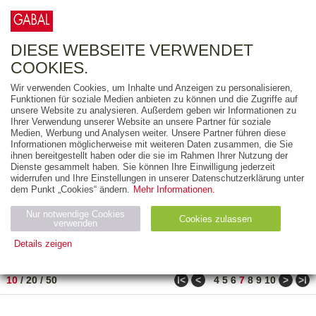
0
ARTIKEL
0.00 €
DIESE WEBSEITE VERWENDET
COOKIES.
Wir verwenden Cookies, um Inhalte und Anzeigen zu personalisieren,
FREITEXT
Funktionen für soziale Medien anbieten zu können und die Zugriffe auf
unsere Website zu analysieren. Außerdem geben wir Informationen zu
Ihrer Verwendung unserer Website an unsere Partner für soziale
AUSGABEART
Medien, Werbung und Analysen weiter. Unsere Partner führen diese
Informationen möglicherweise mit weiteren Daten zusammen, die Sie
AUS DER REIHE
ihnen bereitgestellt haben oder die sie im Rahmen Ihrer Nutzung der
Dienste gesammelt haben. Sie können Ihre Einwilligung jederzeit
widerrufen und Ihre Einstellungen in unserer Datenschutzerklärung unter
ZUM THEMA
dem Punkt „Cookies“ ändern.
Mehr Informationen.
Nur notwendige Cookies
Neuerscheinung
Bestseller
Cookies zulassen
suchen
verwenden
Details zeigen
TITEL
/
PREIS
/
DATUM
61 BIS 70 VON 210
Notwendig (2)
Statistiken (4)
Marketing (4)
ǀ<
<
>
>ǀ
10
/
20
/
50
4
5
6
7
8
9
10
Anbiet
Abl
Ty
Name
Zweck
er
auf
p
H