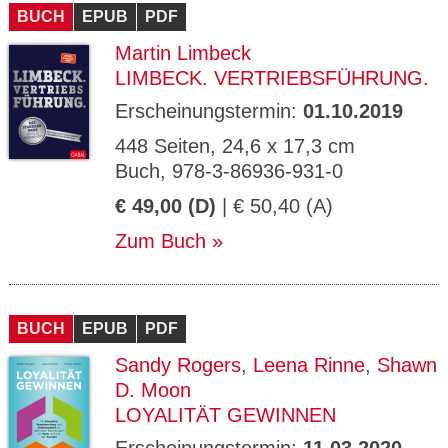
BUCH
EPUB
PDF
Martin Limbeck
LIMBECK. VERTRIEBSFÜHRUNG.
Erscheinungstermin:
01.10.2019
448 Seiten, 24,6 x 17,3 cm
Buch, 978-3-86936-931-0
€ 49,00 (D)
| € 50,40 (A)
Zum Buch
BUCH
EPUB
PDF
Sandy Rogers
,
Leena Rinne
,
Shawn
D. Moon
LOYALITÄT GEWINNEN