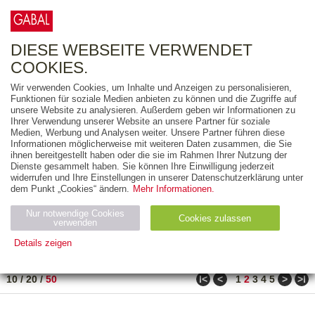
0
ARTIKEL
0.00 €
DIESE WEBSEITE VERWENDET
COOKIES.
Wir verwenden Cookies, um Inhalte und Anzeigen zu personalisieren,
FREITEXT
Funktionen für soziale Medien anbieten zu können und die Zugriffe auf
unsere Website zu analysieren. Außerdem geben wir Informationen zu
Ihrer Verwendung unserer Website an unsere Partner für soziale
AUSGABEART
Medien, Werbung und Analysen weiter. Unsere Partner führen diese
Informationen möglicherweise mit weiteren Daten zusammen, die Sie
AUS DER REIHE
ihnen bereitgestellt haben oder die sie im Rahmen Ihrer Nutzung der
Dienste gesammelt haben. Sie können Ihre Einwilligung jederzeit
widerrufen und Ihre Einstellungen in unserer Datenschutzerklärung unter
ZUM THEMA
dem Punkt „Cookies“ ändern.
Mehr Informationen.
Nur notwendige Cookies
Neuerscheinung
Bestseller
Cookies zulassen
suchen
verwenden
Details zeigen
TITEL
/
PREIS
/
DATUM
91 BIS 140 VON 210
Notwendig (2)
Statistiken (4)
Marketing (4)
ǀ<
<
>
>ǀ
10
/
20
/
50
1
2
3
4
5
Anbiet
Abl
Ty
Name
Zweck
er
auf
p
H