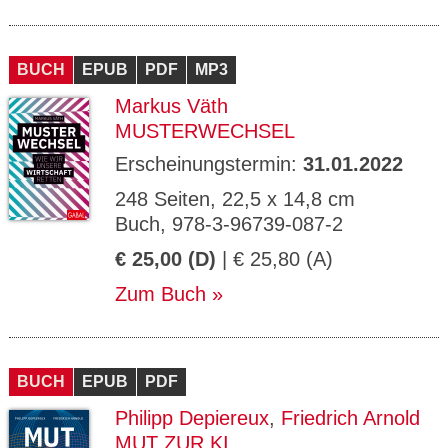
BUCH
EPUB
PDF
MP3
Markus Väth
MUSTERWECHSEL
Erscheinungstermin:
31.01.2022
248 Seiten, 22,5 x 14,8 cm
Buch, 978-3-96739-087-2
€ 25,00 (D)
| € 25,80 (A)
Zum Buch
BUCH
EPUB
PDF
Philipp Depiereux
,
Friedrich Arnold
MUT ZUR KI