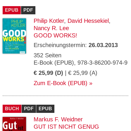
CMS_S
gabal-
Se
Wird für die Speicherung der Benutzer-
T
ESSION
verlag.
ssi
Session verwendet
T
EPUB
_ID
PDF
de
on
P
H
Philip Kotler
,
David Hessekiel
,
gabal-
Speichert den Zustimmungsstatus des
90
GV_CO
T
verlag.
Benutzers für Cookies auf der aktuellen
Ta
OKIES
T
Nancy R. Lee
de
Domäne.
ge
P
GOOD WORKS!
Erscheinungstermin:
26.03.2013
352 Seiten
E-Book (EPUB), 978-3-86200-974-9
€ 25,99 (D)
| € 25,99 (A)
Zum E-Book (EPUB)
BUCH
PDF
EPUB
Markus F. Weidner
GUT IST NICHT GENUG