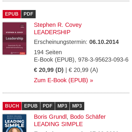
EPUB
PDF
Stephen R. Covey
LEADERSHIP
Erscheinungstermin:
06.10.2014
194 Seiten
E-Book (EPUB), 978-3-95623-093-6
€ 20,99 (D)
| € 20,99 (A)
Zum E-Book (EPUB)
BUCH
EPUB
PDF
MP3
MP3
Boris Grundl
,
Bodo Schäfer
LEADING SIMPLE