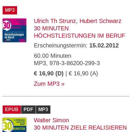
CMS_S
gabal-
Se
Wird für die Speicherung der Benutzer-
T
ESSION
verlag.
ssi
Session verwendet
T
MP3
_ID
de
on
P
H
Ulrich Th Strunz
,
Hubert Schwarz
gabal-
Speichert den Zustimmungsstatus des
90
GV_CO
T
verlag.
Benutzers für Cookies auf der aktuellen
Ta
OKIES
T
30 MINUTEN
de
Domäne.
ge
P
HÖCHSTLEISTUNGEN IM BERUF
Erscheinungstermin:
15.02.2012
60.00 Minuten
MP3, 978-3-86200-299-3
€ 16,90 (D)
| € 16,90 (A)
Zum MP3
EPUB
PDF
MP3
Walter Simon
30 MINUTEN ZIELE REALISIEREN