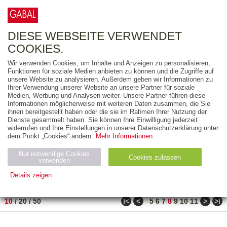
0
ARTIKEL
0.00 €
DIESE WEBSEITE VERWENDET
COOKIES.
Wir verwenden Cookies, um Inhalte und Anzeigen zu personalisieren,
FREITEXT
Funktionen für soziale Medien anbieten zu können und die Zugriffe auf
unsere Website zu analysieren. Außerdem geben wir Informationen zu
Ihrer Verwendung unserer Website an unsere Partner für soziale
AUSGABEART
Medien, Werbung und Analysen weiter. Unsere Partner führen diese
Informationen möglicherweise mit weiteren Daten zusammen, die Sie
AUS DER REIHE
ihnen bereitgestellt haben oder die sie im Rahmen Ihrer Nutzung der
Dienste gesammelt haben. Sie können Ihre Einwilligung jederzeit
widerrufen und Ihre Einstellungen in unserer Datenschutzerklärung unter
ZUM THEMA
dem Punkt „Cookies“ ändern.
Mehr Informationen.
Nur notwendige Cookies
Neuerscheinung
Bestseller
Cookies zulassen
suchen
verwenden
Details zeigen
TITEL
/
PREIS
/
DATUM
71 BIS 80 VON 288
Notwendig (2)
Statistiken (4)
Marketing (4)
ǀ<
<
>
>ǀ
10
/
20
/
50
5
6
7
8
9
10
11
Anbiet
Abl
Ty
Name
Zweck
er
auf
p
H