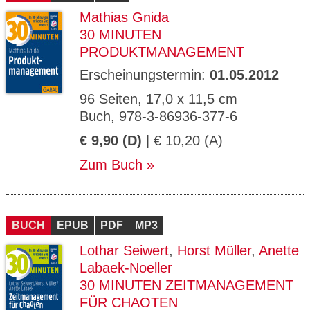
Mathias Gnida
30 MINUTEN
PRODUKTMANAGEMENT
Erscheinungstermin:
01.05.2012
96 Seiten, 17,0 x 11,5 cm
Buch, 978-3-86936-377-6
€ 9,90 (D)
| € 10,20 (A)
Zum Buch
BUCH
EPUB
PDF
MP3
Lothar Seiwert
,
Horst Müller
,
Anette
Labaek-Noeller
30 MINUTEN ZEITMANAGEMENT
FÜR CHAOTEN