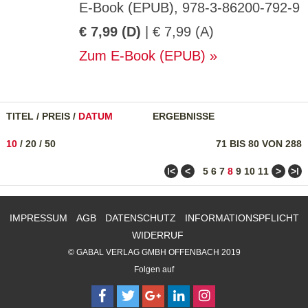
E-Book (EPUB), 978-3-86200-792-9
€ 7,99 (D)
| € 7,99 (A)
Zum E-Book (EPUB)
TITEL
/
PREIS
/
DATUM
ERGEBNISSE
10
/
20
/
50
71 BIS 80 VON 288
ǀ<
<
>
>ǀ
5
6
7
8
9
10
11
IMPRESSUM
AGB
DATENSCHUTZ
INFORMATIONSPFLICHT
WIDERRUF
© GABAL VERLAG GMBH OFFENBACH 2019
Folgen auf