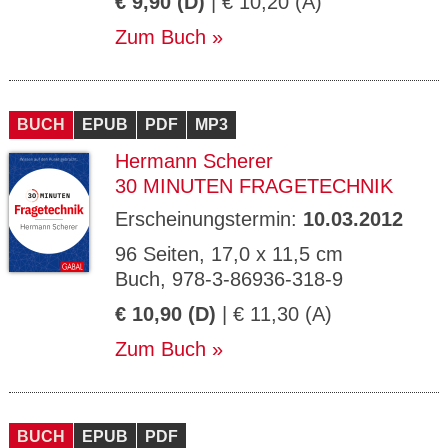
€ 9,90 (D)
| € 10,20 (A)
Zum Buch
BUCH
EPUB
PDF
MP3
Hermann Scherer
30 MINUTEN FRAGETECHNIK
Erscheinungstermin:
10.03.2012
96 Seiten, 17,0 x 11,5 cm
Buch, 978-3-86936-318-9
€ 10,90 (D)
| € 11,30 (A)
Zum Buch
BUCH
EPUB
PDF