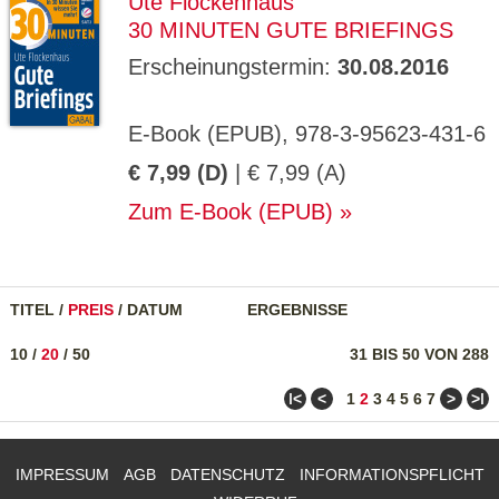
Ute Flockenhaus
30 MINUTEN GUTE BRIEFINGS
Erscheinungstermin:
30.08.2016
E-Book (EPUB), 978-3-95623-431-6
€ 7,99 (D)
| € 7,99 (A)
Zum E-Book (EPUB)
TITEL
/
PREIS
/
DATUM
ERGEBNISSE
10
/
20
/
50
31 BIS 50 VON 288
ǀ<
<
>
>ǀ
1
2
3
4
5
6
7
IMPRESSUM
AGB
DATENSCHUTZ
INFORMATIONSPFLICHT