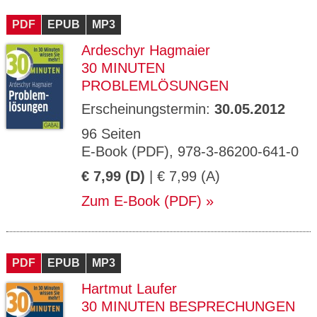
CMS_S
gabal-
Se
Wird für die Speicherung der Benutzer-
T
ESSION
verlag.
ssi
Session verwendet
T
PDF
_ID
EPUB
de
MP3
on
P
H
Ardeschyr Hagmaier
gabal-
Speichert den Zustimmungsstatus des
90
GV_CO
T
verlag.
Benutzers für Cookies auf der aktuellen
Ta
OKIES
T
30 MINUTEN
de
Domäne.
ge
P
PROBLEMLÖSUNGEN
Erscheinungstermin:
30.05.2012
96 Seiten
E-Book (PDF), 978-3-86200-641-0
€ 7,99 (D)
| € 7,99 (A)
Zum E-Book (PDF)
PDF
EPUB
MP3
Hartmut Laufer
30 MINUTEN BESPRECHUNGEN