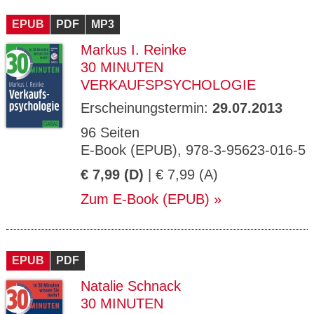
CMS_S
gabal-
Se
Wird für die Speicherung der Benutzer-
T
ESSION
verlag.
ssi
Session verwendet
T
EPUB
_ID
PDF
de
MP3
on
P
H
Markus I. Reinke
gabal-
Speichert den Zustimmungsstatus des
90
GV_CO
T
verlag.
Benutzers für Cookies auf der aktuellen
Ta
OKIES
T
30 MINUTEN
de
Domäne.
ge
P
VERKAUFSPSYCHOLOGIE
Erscheinungstermin:
29.07.2013
96 Seiten
E-Book (EPUB), 978-3-95623-016-5
€ 7,99 (D)
| € 7,99 (A)
Zum E-Book (EPUB)
EPUB
PDF
Natalie Schnack
30 MINUTEN