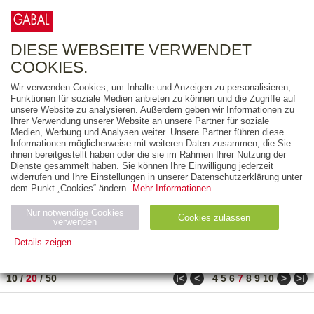
0
ARTIKEL
0.00 €
DIESE WEBSEITE VERWENDET
COOKIES.
Wir verwenden Cookies, um Inhalte und Anzeigen zu personalisieren,
FREITEXT
Funktionen für soziale Medien anbieten zu können und die Zugriffe auf
unsere Website zu analysieren. Außerdem geben wir Informationen zu
Ihrer Verwendung unserer Website an unsere Partner für soziale
AUSGABEART
Medien, Werbung und Analysen weiter. Unsere Partner führen diese
Informationen möglicherweise mit weiteren Daten zusammen, die Sie
AUS DER REIHE
ihnen bereitgestellt haben oder die sie im Rahmen Ihrer Nutzung der
Dienste gesammelt haben. Sie können Ihre Einwilligung jederzeit
widerrufen und Ihre Einstellungen in unserer Datenschutzerklärung unter
ZUM THEMA
dem Punkt „Cookies“ ändern.
Mehr Informationen.
Nur notwendige Cookies
Neuerscheinung
Bestseller
Cookies zulassen
suchen
verwenden
Details zeigen
TITEL
/
PREIS
/
DATUM
121 BIS 140 VON 288
Notwendig (2)
Statistiken (4)
Marketing (4)
ǀ<
<
>
>ǀ
10
/
20
/
50
4
5
6
7
8
9
10
Anbiet
Abl
Ty
Name
Zweck
er
auf
p
H