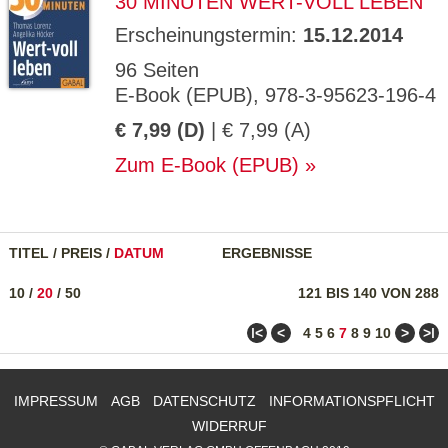
30 MINUTEN WERT-VOLL LEBEN
Erscheinungstermin:
15.12.2014
96 Seiten
E-Book (EPUB), 978-3-95623-196-4
€ 7,99 (D)
| € 7,99 (A)
Zum E-Book (EPUB)
TITEL
/
PREIS
/
DATUM
ERGEBNISSE
10
/
20
/
50
121 BIS 140 VON 288
ǀ<
<
>
>ǀ
4
5
6
7
8
9
10
IMPRESSUM
AGB
DATENSCHUTZ
INFORMATIONSPFLICHT
WIDERRUF