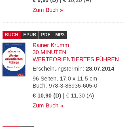
€ 9,90 (D)
| € 10,20 (A)
Zum Buch
BUCH
EPUB
PDF
MP3
Rainer Krumm
30 MINUTEN
WERTEORIENTIERTES FÜHREN
Erscheinungstermin:
28.07.2014
96 Seiten, 17,0 x 11,5 cm
Buch, 978-3-86936-605-0
€ 10,90 (D)
| € 11,30 (A)
Zum Buch