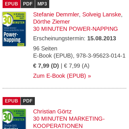
EPUB
PDF
MP3
Stefanie Demmler
,
Solveig Lanske
,
Dörthe Ziemer
30 MINUTEN POWER-NAPPING
Erscheinungstermin:
15.08.2013
96 Seiten
E-Book (EPUB), 978-3-95623-014-1
€ 7,99 (D)
| € 7,99 (A)
Zum E-Book (EPUB)
EPUB
PDF
Christian Görtz
30 MINUTEN MARKETING-
KOOPERATIONEN