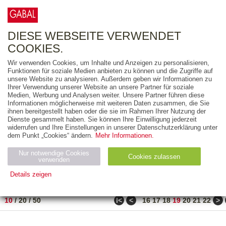
0
ARTIKEL
0.00 €
DIESE WEBSEITE VERWENDET
COOKIES.
Wir verwenden Cookies, um Inhalte und Anzeigen zu personalisieren,
FREITEXT
Funktionen für soziale Medien anbieten zu können und die Zugriffe auf
unsere Website zu analysieren. Außerdem geben wir Informationen zu
Ihrer Verwendung unserer Website an unsere Partner für soziale
AUSGABEART
Medien, Werbung und Analysen weiter. Unsere Partner führen diese
Informationen möglicherweise mit weiteren Daten zusammen, die Sie
AUS DER REIHE
ihnen bereitgestellt haben oder die sie im Rahmen Ihrer Nutzung der
Dienste gesammelt haben. Sie können Ihre Einwilligung jederzeit
widerrufen und Ihre Einstellungen in unserer Datenschutzerklärung unter
ZUM THEMA
dem Punkt „Cookies“ ändern.
Mehr Informationen.
Nur notwendige Cookies
Neuerscheinung
Bestseller
Cookies zulassen
suchen
verwenden
Details zeigen
TITEL
/
PREIS
/
DATUM
181 BIS 190 VON 288
Notwendig (2)
Statistiken (4)
Marketing (4)
ǀ<
<
>
10
/
20
/
50
16
17
18
19
20
21
22
Anbiet
Abl
Ty
Name
Zweck
er
auf
p
H