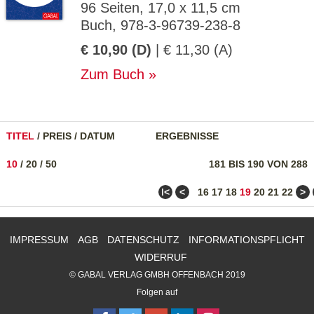
96 Seiten, 17,0 x 11,5 cm
Buch, 978-3-96739-238-8
€ 10,90 (D)
| € 11,30 (A)
Zum Buch
TITEL
/
PREIS
/
DATUM
ERGEBNISSE
10
/
20
/
50
181 BIS 190 VON 288
ǀ<
<
>
16
17
18
19
20
21
22
IMPRESSUM
AGB
DATENSCHUTZ
INFORMATIONSPFLICHT
WIDERRUF
© GABAL VERLAG GMBH OFFENBACH 2019
Folgen auf