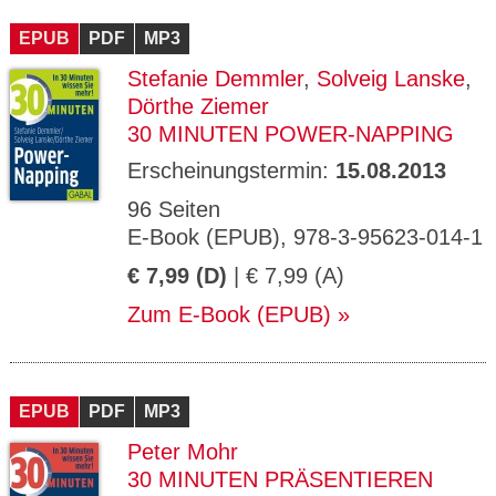
CMS_S
gabal-
Se
Wird für die Speicherung der Benutzer-
T
ESSION
verlag.
ssi
Session verwendet
T
EPUB
_ID
PDF
de
MP3
on
P
H
Stefanie Demmler
,
Solveig Lanske
,
gabal-
Speichert den Zustimmungsstatus des
90
GV_CO
T
verlag.
Benutzers für Cookies auf der aktuellen
Ta
OKIES
T
Dörthe Ziemer
de
Domäne.
ge
P
30 MINUTEN POWER-NAPPING
Erscheinungstermin:
15.08.2013
96 Seiten
E-Book (EPUB), 978-3-95623-014-1
€ 7,99 (D)
| € 7,99 (A)
Zum E-Book (EPUB)
EPUB
PDF
MP3
Peter Mohr
30 MINUTEN PRÄSENTIEREN