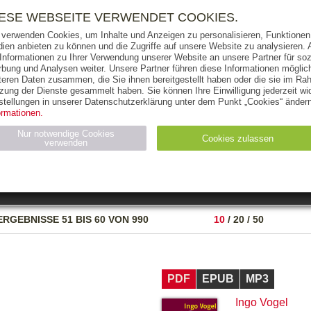
RIGHTS
PRESSE
HANDEL
FÜR UNTERNEHMEN
NEWSL
IESE WEBSEITE VERWENDET COOKIES.
 verwenden Cookies, um Inhalte und Anzeigen zu personalisieren, Funktionen 
ien anbieten zu können und die Zugriffe auf unsere Website zu analysieren
 Informationen zu Ihrer Verwendung unserer Website an unsere Partner für soz
bung und Analysen weiter. Unsere Partner führen diese Informationen möglic
THEMEN
AUTOREN
VERLAG
teren Daten zusammen, die Sie ihnen bereitgestellt haben oder die sie im Ra
zung der Dienste gesammelt haben. Sie können Ihre Einwilligung jederzeit wid
OKS
AUDIO-CDS
MP3
NON-BOOKS
stellungen in unserer Datenschutzerklärung unter dem Punkt „Cookies“ ändern
ormationen.
AUSGABEART
AUS DER REIHE
Nur notwendige Cookies
Cookies zulassen
verwenden
eller
Statistiken (4)
Marketing (4)
Anbieter
Zweck
ERGEBNISSE
51 BIS 60 VON 990
10
/
20
/
50
gabal-
N_ID
Wird für die Speicherung der Benutzer-Session verwendet
verlag.de
gabal-
Speichert den Zustimmungsstatus des Benutzers für Cookies
verlag.de
auf der aktuellen Domäne.
PDF
EPUB
MP3
Ingo Vogel