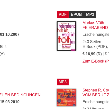
PDF
EPUB
MP3
Markus Väth
FEIERABEND 
01.10.2007
Erscheinungst
240 Seiten
46-4
E-Book (PDF),
(A)
€ 16,99 (D)
| € 
Zum E-Book (
MP3
Stephen R. Co
EUEN BEDINGUNGEN
VOM BERUF 
15.03.2010
Erscheinungst