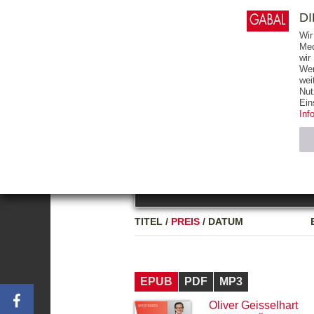
0
ARTIKEL
0.00 €
D
Wir
Med
wir
Wer
START
BÜCHER
wei
Nut
GESAMTVERZEICHNIS
BÜCHER
E-BO
Ein
Inf
FREITEXT
Neuerscheinung
Bests
Notwendig (2)
Name
TITEL
/
PREIS
/
DATUM
CMS_SESSIO
GV_COOKIES
EPUB
PDF
MP3
Oliver Geisselhart