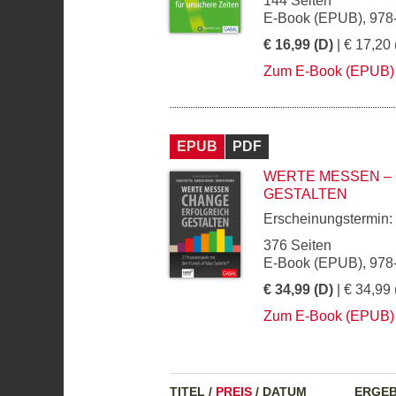
144 Seiten
E-Book (EPUB), 978
€ 16,99 (D)
| € 17,20 
Zum E-Book (EPUB)
EPUB
PDF
WERTE MESSEN –
GESTALTEN
Erscheinungstermin:
376 Seiten
E-Book (EPUB), 978
€ 34,99 (D)
| € 34,99 
Zum E-Book (EPUB)
TITEL
/
PREIS
/
DATUM
ERGEB