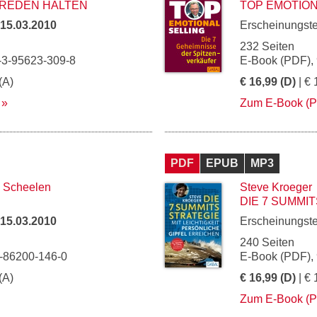
 REDEN HALTEN
TOP EMOTION
15.03.2010
Erscheinungst
232 Seiten
-3-95623-309-8
E-Book (PDF),
(A)
€ 16,99 (D)
| € 
Zum E-Book (
PDF
EPUB
MP3
. Scheelen
Steve Kroeger
DIE 7 SUMMI
15.03.2010
Erscheinungst
240 Seiten
3-86200-146-0
E-Book (PDF),
(A)
€ 16,99 (D)
| € 
Zum E-Book (