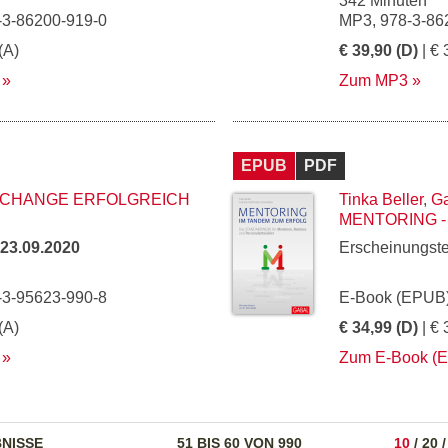
342 Minuten
-3-86200-919-0
MP3, 978-3-86
(A)
€ 39,90 (D)
| € 
Zum MP3
EPUB
PDF
 CHANGE ERFOLGREICH
Tinka Beller
,
Ga
MENTORING -
23.09.2020
Erscheinungst
-3-95623-990-8
E-Book (EPUB)
(A)
€ 34,99 (D)
| € 
Zum E-Book (
NISSE
51 BIS 60 VON 990
10
/
20