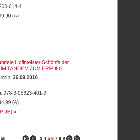
200-614-4
39,90 (A)
briele Hoffmeister-Schönfelder
 IM TANDEM ZUM ERFOLG
ermin:
26.09.2016
, 978-3-95623-401-9
34,99 (A)
EPUB)
ǀ<
<
>
>ǀ
/
50
3
4
5
6
7
8
9