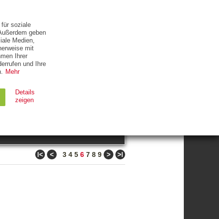
ETTER
KONTAKT
für soziale
. Außerdem geben
iale Medien,
herweise mit
hmen Ihrer
errufen und Ihre
.
Mehr
ZUM THEMA
Details
zeigen
suchen
Ablauf
Typ
ǀ<
<
>
>ǀ
3
4
5
6
7
8
9
Session
HTTP
90 Tage
HTTP