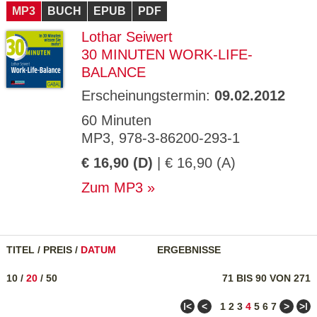
MP3
BUCH
EPUB
PDF
Lothar Seiwert
30 MINUTEN WORK-LIFE-
BALANCE
Erscheinungstermin:
09.02.2012
60 Minuten
MP3, 978-3-86200-293-1
€ 16,90 (D)
| € 16,90 (A)
Zum MP3
TITEL
/
PREIS
/
DATUM
ERGEBNISSE
10
/
20
/
50
71 BIS 90 VON 271
ǀ<
<
>
>ǀ
1
2
3
4
5
6
7