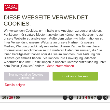
0
ARTIKEL
0.00 €
DIESE WEBSEITE VERWENDET
COOKIES.
Wir verwenden Cookies, um Inhalte und Anzeigen zu personalisieren,
FREITEXT
Funktionen für soziale Medien anbieten zu können und die Zugriffe auf
unsere Website zu analysieren. Außerdem geben wir Informationen zu
Ihrer Verwendung unserer Website an unsere Partner für soziale
AUSGABEART
Medien, Werbung und Analysen weiter. Unsere Partner führen diese
Informationen möglicherweise mit weiteren Daten zusammen, die Sie
AUS DER REIHE
ihnen bereitgestellt haben oder die sie im Rahmen Ihrer Nutzung der
Dienste gesammelt haben. Sie können Ihre Einwilligung jederzeit
widerrufen und Ihre Einstellungen in unserer Datenschutzerklärung unter
ZUM THEMA
dem Punkt „Cookies“ ändern.
Mehr Informationen.
Nur notwendige Cookies
Neuerscheinung
Bestseller
Cookies zulassen
suchen
verwenden
Details zeigen
TITEL
/
PREIS
/
DATUM
71 BIS 90 VON 271
Notwendig (2)
Statistiken (4)
Marketing (4)
ǀ<
<
>
>ǀ
10
/
20
/
50
1
2
3
4
5
6
7
Anbiet
Abl
Ty
Name
Zweck
er
auf
p
H