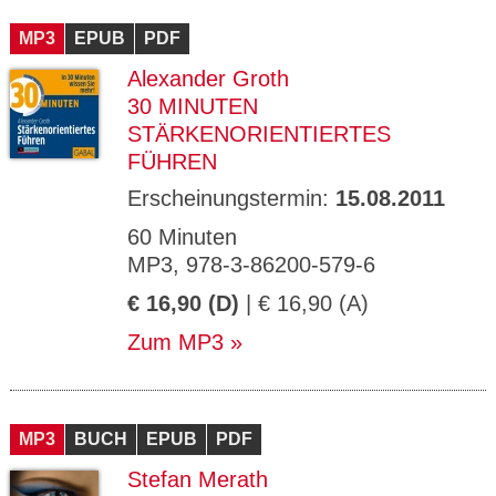
CMS_S
gabal-
Se
Wird für die Speicherung der Benutzer-
T
ESSION
verlag.
ssi
Session verwendet
T
MP3
_ID
EPUB
de
PDF
on
P
H
Alexander Groth
gabal-
Speichert den Zustimmungsstatus des
90
GV_CO
T
verlag.
Benutzers für Cookies auf der aktuellen
Ta
OKIES
T
30 MINUTEN
de
Domäne.
ge
P
STÄRKENORIENTIERTES
FÜHREN
Erscheinungstermin:
15.08.2011
60 Minuten
MP3, 978-3-86200-579-6
€ 16,90 (D)
| € 16,90 (A)
Zum MP3
MP3
BUCH
EPUB
PDF
Stefan Merath