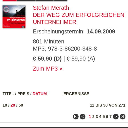
Stefan Merath
DER WEG ZUM ERFOLGREICHEN
UNTERNEHMER
Erscheinungstermin:
14.09.2009
801 Minuten
MP3, 978-3-86200-348-8
€ 59,90 (D)
| € 59,90 (A)
Zum MP3
TITEL
/
PREIS
/
DATUM
ERGEBNISSE
10
/
20
/
50
11 BIS 30 VON 271
ǀ<
<
>
>ǀ
1
2
3
4
5
6
7