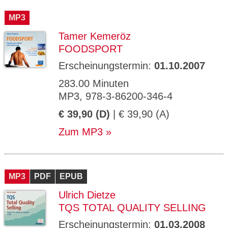
CMS_S
gabal-
Se
Wird für die Speicherung der Benutzer-
T
ESSION
verlag.
ssi
Session verwendet
T
MP3
_ID
de
on
P
H
Tamer Kemeröz
gabal-
Speichert den Zustimmungsstatus des
90
GV_CO
T
verlag.
Benutzers für Cookies auf der aktuellen
Ta
OKIES
T
FOODSPORT
de
Domäne.
ge
P
Erscheinungstermin:
01.10.2007
283.00 Minuten
MP3, 978-3-86200-346-4
€ 39,90 (D)
| € 39,90 (A)
Zum MP3
MP3
PDF
EPUB
Ulrich Dietze
TQS TOTAL QUALITY SELLING
Erscheinungstermin:
01.03.2008