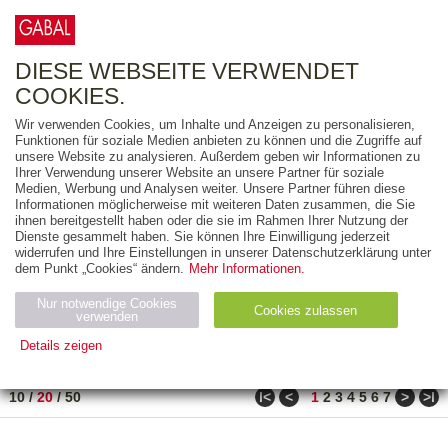
0
ARTIKEL
0.00 €
DIESE WEBSEITE VERWENDET
COOKIES.
Wir verwenden Cookies, um Inhalte und Anzeigen zu personalisieren,
FREITEXT
Funktionen für soziale Medien anbieten zu können und die Zugriffe auf
unsere Website zu analysieren. Außerdem geben wir Informationen zu
Ihrer Verwendung unserer Website an unsere Partner für soziale
AUSGABEART
Medien, Werbung und Analysen weiter. Unsere Partner führen diese
Informationen möglicherweise mit weiteren Daten zusammen, die Sie
AUS DER REIHE
ihnen bereitgestellt haben oder die sie im Rahmen Ihrer Nutzung der
Dienste gesammelt haben. Sie können Ihre Einwilligung jederzeit
widerrufen und Ihre Einstellungen in unserer Datenschutzerklärung unter
ZUM THEMA
dem Punkt „Cookies“ ändern.
Mehr Informationen.
Nur notwendige Cookies
Neuerscheinung
Bestseller
Cookies zulassen
suchen
verwenden
Details zeigen
TITEL
/
PREIS
/
DATUM
11 BIS 30 VON 271
Notwendig (2)
Statistiken (4)
Marketing (4)
ǀ<
<
>
>ǀ
10
/
20
/
50
1
2
3
4
5
6
7
Anbiet
Abl
Ty
Name
Zweck
er
auf
p
H