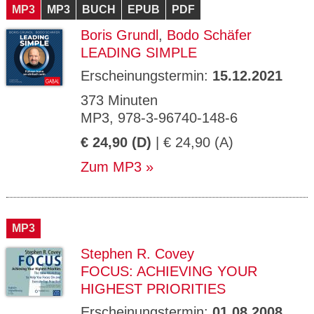
MP3
MP3
BUCH
EPUB
PDF
Boris Grundl
,
Bodo Schäfer
LEADING SIMPLE
Erscheinungstermin:
15.12.2021
373 Minuten
MP3, 978-3-96740-148-6
€ 24,90 (D)
| € 24,90 (A)
Zum MP3
MP3
Stephen R. Covey
FOCUS: ACHIEVING YOUR
HIGHEST PRIORITIES
Erscheinungstermin:
01.08.2008