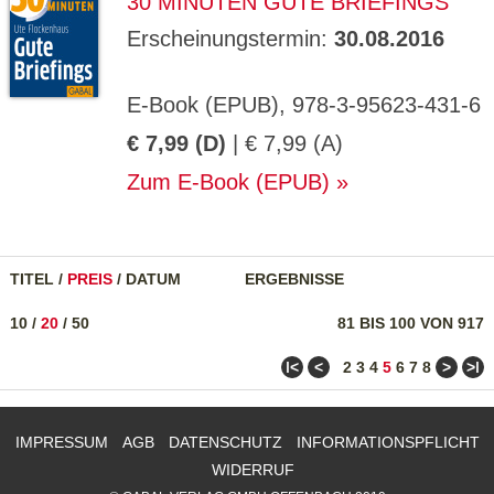
30 MINUTEN GUTE BRIEFINGS
Erscheinungstermin:
30.08.2016
E-Book (EPUB), 978-3-95623-431-6
€ 7,99 (D)
| € 7,99 (A)
Zum E-Book (EPUB)
TITEL
/
PREIS
/
DATUM
ERGEBNISSE
10
/
20
/
50
81 BIS 100 VON 917
ǀ<
<
>
>ǀ
2
3
4
5
6
7
8
IMPRESSUM
AGB
DATENSCHUTZ
INFORMATIONSPFLICHT
WIDERRUF