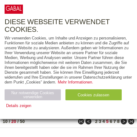
0
ARTIKEL
0.00 €
DIESE WEBSEITE VERWENDET
COOKIES.
Wir verwenden Cookies, um Inhalte und Anzeigen zu personalisieren,
FREITEXT
Funktionen für soziale Medien anbieten zu können und die Zugriffe auf
unsere Website zu analysieren. Außerdem geben wir Informationen zu
Ihrer Verwendung unserer Website an unsere Partner für soziale
AUSGABEART
Medien, Werbung und Analysen weiter. Unsere Partner führen diese
Informationen möglicherweise mit weiteren Daten zusammen, die Sie
AUS DER REIHE
ihnen bereitgestellt haben oder die sie im Rahmen Ihrer Nutzung der
Dienste gesammelt haben. Sie können Ihre Einwilligung jederzeit
widerrufen und Ihre Einstellungen in unserer Datenschutzerklärung unter
ZUM THEMA
dem Punkt „Cookies“ ändern.
Mehr Informationen.
Nur notwendige Cookies
Neuerscheinung
Bestseller
Cookies zulassen
suchen
verwenden
Details zeigen
TITEL
/
PREIS
/
DATUM
81 BIS 100 VON 917
Notwendig (2)
Statistiken (4)
Marketing (4)
ǀ<
<
>
>ǀ
10
/
20
/
50
2
3
4
5
6
7
8
Anbiet
Abl
Ty
Name
Zweck
er
auf
p
H