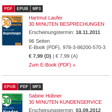
CMS_S
gabal-
Se
Wird für die Speicherung der Benutzer-
T
ESSION
verlag.
ssi
Session verwendet
T
PDF
_ID
EPUB
de
MP3
on
P
H
Hartmut Laufer
gabal-
Speichert den Zustimmungsstatus des
90
GV_CO
T
verlag.
Benutzers für Cookies auf der aktuellen
Ta
OKIES
T
30 MINUTEN BESPRECHUNGEN
de
Domäne.
ge
P
Erscheinungstermin:
18.11.2011
96 Seiten
E-Book (PDF), 978-3-86200-570-3
€ 7,99 (D)
| € 7,99 (A)
Zum E-Book (PDF)
EPUB
PDF
MP3
Sabine Hübner
30 MINUTEN KUNDENSERVICE
Erscheinungstermin:
03.09.2012