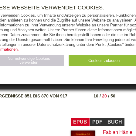
RIGHTS
PRESSE
HANDEL
FÜR UNTERNEHMEN
NEWSL
IESE WEBSEITE VERWENDET COOKIES.
 verwenden Cookies, um Inhalte und Anzeigen zu personalisieren, Funktionen 
ien anbieten zu können und die Zugriffe auf unsere Website zu analysieren
 Informationen zu Ihrer Verwendung unserer Website an unsere Partner für soz
bung und Analysen weiter. Unsere Partner führen diese Informationen möglic
THEMEN
AUTOREN
VERLAG
teren Daten zusammen, die Sie ihnen bereitgestellt haben oder die sie im Ra
zung der Dienste gesammelt haben. Sie können Ihre Einwilligung jederzeit wid
OKS
AUDIO-CDS
MP3
NON-BOOKS
stellungen in unserer Datenschutzerklärung unter dem Punkt „Cookies“ ändern
ormationen.
AUSGABEART
AUS DER REIHE
Nur notwendige Cookies
Cookies zulassen
verwenden
eller
Statistiken (4)
Marketing (4)
Anbieter
Zweck
RGEBNISSE
851 BIS 870 VON 917
10
/
20
/
50
gabal-
N_ID
Wird für die Speicherung der Benutzer-Session verwendet
verlag.de
gabal-
Speichert den Zustimmungsstatus des Benutzers für Cookies
verlag.de
auf der aktuellen Domäne.
EPUB
PDF
BUCH
Fabian Hänle