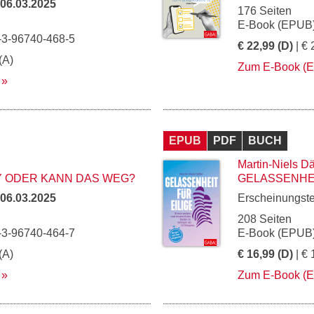
06.03.2025
176 Seiten
E-Book (EPUB)
-3-96740-468-5
€ 22,99 (D)
| € 
(A)
Zum E-Book (
EPUB
PDF
BUCH
Martin-Niels Dä
TY ODER KANN DAS WEG?
GELASSENHEI
06.03.2025
Erscheinungst
208 Seiten
-3-96740-464-7
E-Book (EPUB)
(A)
€ 16,99 (D)
| € 
Zum E-Book (