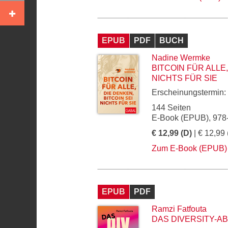
EPUB
PDF
BUCH
Nadine Wermke
BITCOIN FÜR ALLE,
NICHTS FÜR SIE
Erscheinungstermin:
144 Seiten
E-Book (EPUB), 978
€ 12,99 (D)
| € 12,99 
Zum E-Book (EPUB)
EPUB
PDF
Ramzi Fatfouta
DAS DIVERSITY-A