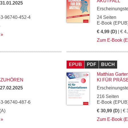
AKUTFALL
31.01.2025
Erscheinungst
-3-96740-452-4
24 Seiten
E-Book (EPUB)
)
€ 4,99 (D)
| € 4
Zum E-Book (
EPUB
PDF
BUCH
Matthias Garte
 ZUHÖREN
KI FÜR PRÄS
27.02.2025
Erscheinungst
216 Seiten
-3-96740-487-6
E-Book (EPUB)
(A)
€ 30,99 (D)
| € 
Zum E-Book (