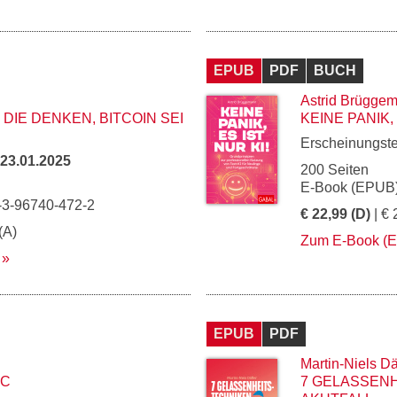
EPUB
PDF
BUCH
Astrid Brügge
 DIE DENKEN, BITCOIN SEI
KEINE PANIK, 
Erscheinungst
23.01.2025
200 Seiten
E-Book (EPUB)
-3-96740-472-2
€ 22,99 (D)
| € 
(A)
Zum E-Book (
EPUB
PDF
Martin-Niels Dä
BC
7 GELASSENH