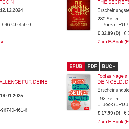
TCOIN
THE SECRETS
12.12.2024
Erscheinungst
280 Seiten
-3-96740-450-0
E-Book (EPUB)
)
€ 32,99 (D)
| € 
Zum E-Book (
EPUB
PDF
BUCH
Tobias Nagels
ALLENGE FÜR DEINE
DEIN GELD, 
Erscheinungst
16.01.2025
192 Seiten
E-Book (EPUB)
3-96740-461-6
€ 17,99 (D)
| € 
)
Zum E-Book (