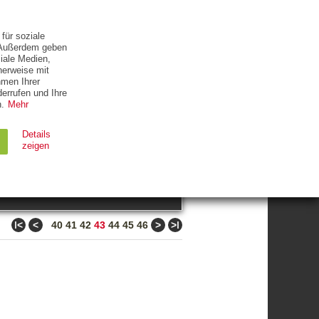
ETTER
KONTAKT
für soziale
. Außerdem geben
iale Medien,
herweise mit
hmen Ihrer
errufen und Ihre
.
Mehr
ZUM THEMA
Details
zeigen
suchen
Ablauf
Typ
ǀ<
<
>
>ǀ
40
41
42
43
44
45
46
Session
HTTP
90 Tage
HTTP