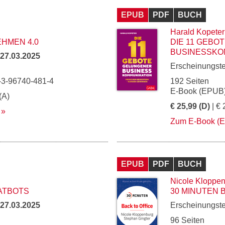
EPUB
PDF
BUCH
Harald Kopeter
HMEN 4.0
DIE 11 GEBO
BUSINESSKO
27.03.2025
Erscheinungst
-3-96740-481-4
192 Seiten
E-Book (EPUB)
(A)
€ 25,99 (D)
| € 
Zum E-Book (
EPUB
PDF
BUCH
Nicole Kloppe
HATBOTS
30 MINUTEN 
27.03.2025
Erscheinungst
96 Seiten