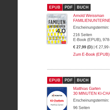
EPUB
PDF
BUCH
Arnold Weissman
FAMILIENUNTERNE
Erscheinungstermin:
216 Seiten
E-Book (EPUB), 978
€ 27,99 (D)
| € 27,99 
Zum E-Book (EPUB)
EPUB
PDF
BUCH
Matthias Garten
30 MINUTEN KI-C
Erscheinungstermin:
96 Seiten