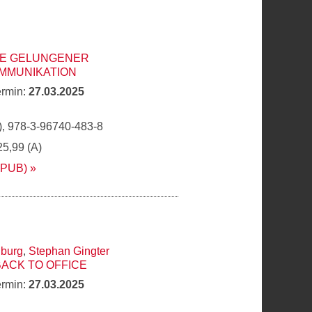
TE GELUNGENER
MMUNIKATION
ermin:
27.03.2025
, 978-3-96740-483-8
25,99 (A)
EPUB)
nburg
,
Stephan Gingter
BACK TO OFFICE
ermin:
27.03.2025