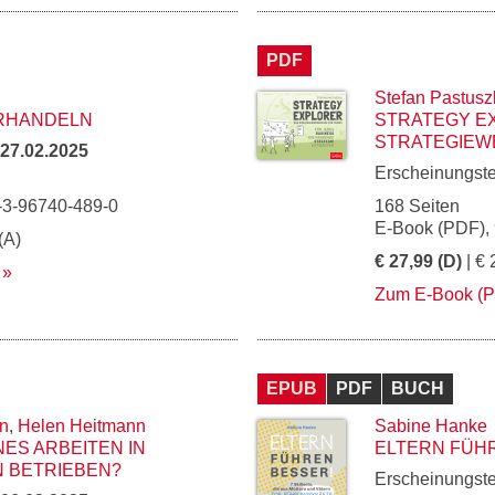
PDF
Stefan Pastusz
RHANDELN
STRATEGY E
STRATEGIEW
27.02.2025
Erscheinungst
-3-96740-489-0
168 Seiten
E-Book (PDF),
(A)
€ 27,99 (D)
| € 
Zum E-Book (
EPUB
PDF
BUCH
in
,
Helen Heitmann
Sabine Hanke
ES ARBEITEN IN
ELTERN FÜH
 BETRIEBEN?
Erscheinungst