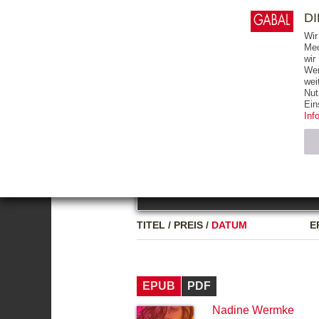
0
ARTIKEL
0.00 €
D
Wir
Med
wir
Wer
START
BÜCHER
wei
Nut
GESAMTVERZEICHNIS
BÜCHER
E-BO
Ein
Inf
FREITEXT
Neuerscheinung
Bests
Notwendig (2)
Name
TITEL
/
PREIS
/
DATUM
E
CMS_SESSIO
GV_COOKIES
EPUB
PDF
Nadine Wermke