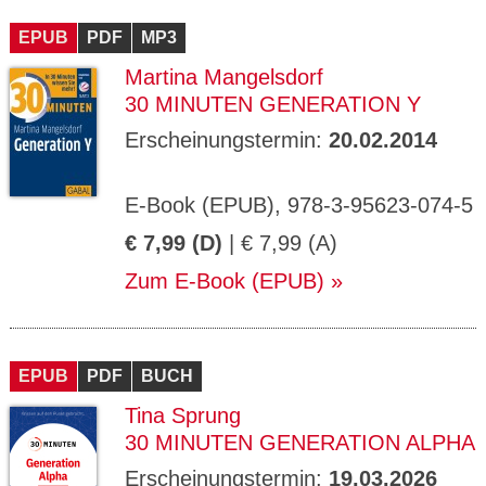
CMS_S
gabal-
Se
Wird für die Speicherung der Benutzer-
T
ESSION
verlag.
ssi
Session verwendet
T
EPUB
_ID
PDF
de
MP3
on
P
H
Martina Mangelsdorf
gabal-
Speichert den Zustimmungsstatus des
90
GV_CO
T
verlag.
Benutzers für Cookies auf der aktuellen
Ta
OKIES
T
30 MINUTEN GENERATION Y
de
Domäne.
ge
P
Erscheinungstermin:
20.02.2014
E-Book (EPUB), 978-3-95623-074-5
€ 7,99 (D)
| € 7,99 (A)
Zum E-Book (EPUB)
EPUB
PDF
BUCH
Tina Sprung
30 MINUTEN GENERATION ALPHA
Erscheinungstermin:
19.03.2026