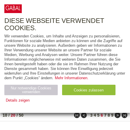
0
ARTIKEL
0.00 €
DIESE WEBSEITE VERWENDET
COOKIES.
Wir verwenden Cookies, um Inhalte und Anzeigen zu personalisieren,
FREITEXT
Funktionen für soziale Medien anbieten zu können und die Zugriffe auf
unsere Website zu analysieren. Außerdem geben wir Informationen zu
Ihrer Verwendung unserer Website an unsere Partner für soziale
AUSGABEART
Medien, Werbung und Analysen weiter. Unsere Partner führen diese
Informationen möglicherweise mit weiteren Daten zusammen, die Sie
AUS DER REIHE
ihnen bereitgestellt haben oder die sie im Rahmen Ihrer Nutzung der
Dienste gesammelt haben. Sie können Ihre Einwilligung jederzeit
widerrufen und Ihre Einstellungen in unserer Datenschutzerklärung unter
ZUM THEMA
dem Punkt „Cookies“ ändern.
Mehr Informationen.
Nur notwendige Cookies
Neuerscheinung
Bestseller
Cookies zulassen
suchen
verwenden
Details zeigen
TITEL
/
PREIS
/
DATUM
101 BIS 120 VON 917
Notwendig (2)
Statistiken (4)
Marketing (4)
ǀ<
<
>
>ǀ
10
/
20
/
50
3
4
5
6
7
8
9
Anbiet
Abl
Ty
Name
Zweck
er
auf
p
H