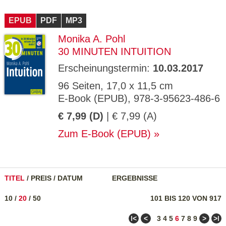
EPUB
PDF
MP3
Monika A. Pohl
30 MINUTEN INTUITION
Erscheinungstermin:
10.03.2017
96 Seiten, 17,0 x 11,5 cm
E-Book (EPUB), 978-3-95623-486-6
€ 7,99 (D)
| € 7,99 (A)
Zum E-Book (EPUB)
TITEL
/
PREIS
/
DATUM
ERGEBNISSE
10
/
20
/
50
101 BIS 120 VON 917
ǀ<
<
>
>ǀ
3
4
5
6
7
8
9