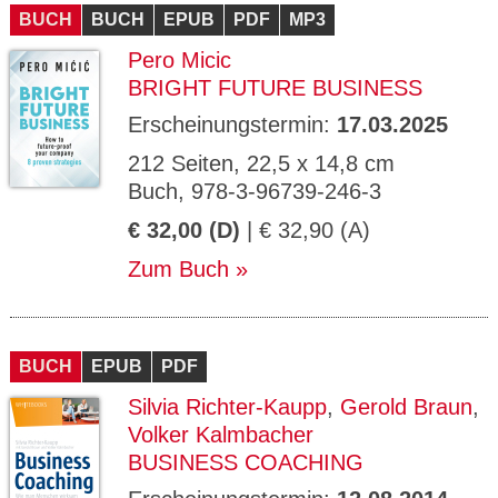
BUCH
BUCH
EPUB
PDF
MP3
Pero Micic
BRIGHT FUTURE BUSINESS
Erscheinungstermin:
17.03.2025
212 Seiten, 22,5 x 14,8 cm
Buch, 978-3-96739-246-3
€ 32,00 (D)
| € 32,90 (A)
Zum Buch
BUCH
EPUB
PDF
Silvia Richter-Kaupp
,
Gerold Braun
,
Volker Kalmbacher
BUSINESS COACHING