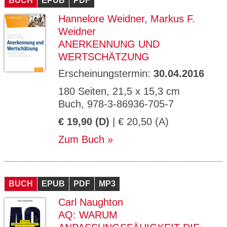
BUCH
EPUB
PDF
Hannelore Weidner
,
Markus F.
Weidner
ANERKENNUNG UND
WERTSCHÄTZUNG
Erscheinungstermin:
30.04.2016
180 Seiten, 21,5 x 15,3 cm
Buch, 978-3-86936-705-7
€ 19,90 (D)
| € 20,50 (A)
Zum Buch
BUCH
EPUB
PDF
MP3
Carl Naughton
AQ: WARUM