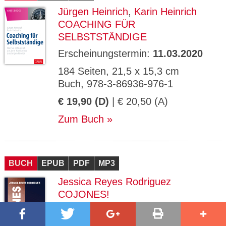
Jürgen Heinrich
,
Karin Heinrich
COACHING FÜR
SELBSTSTÄNDIGE
Erscheinungstermin:
11.03.2020
184 Seiten, 21,5 x 15,3 cm
Buch, 978-3-86936-976-1
€ 19,90 (D)
| € 20,50 (A)
Zum Buch
BUCH
EPUB
PDF
MP3
Jessica Reyes Rodriguez
COJONES!
Erscheinungstermin:
19.03.2026