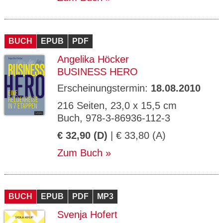
BUCH
EPUB
PDF
Angelika Höcker
BUSINESS HERO
Erscheinungstermin:
18.08.2010
216 Seiten, 23,0 x 15,5 cm
Buch, 978-3-86936-112-3
€ 32,90 (D)
| € 33,80 (A)
Zum Buch
BUCH
EPUB
PDF
MP3
Svenja Hofert