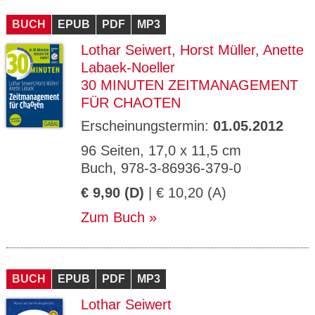
CMS_S
gabal-
Se
Wird für die Speicherung der Benutzer-
T
ESSION
verlag.
ssi
Session verwendet
T
BUCH
_ID
EPUB
de
PDF
MP3
on
P
H
Lothar Seiwert
,
Horst Müller
,
Anette
gabal-
Speichert den Zustimmungsstatus des
90
GV_CO
T
verlag.
Benutzers für Cookies auf der aktuellen
Ta
OKIES
T
Labaek-Noeller
de
Domäne.
ge
P
30 MINUTEN ZEITMANAGEMENT
FÜR CHAOTEN
Erscheinungstermin:
01.05.2012
96 Seiten, 17,0 x 11,5 cm
Buch, 978-3-86936-379-0
€ 9,90 (D)
| € 10,20 (A)
Zum Buch
BUCH
EPUB
PDF
MP3
Lothar Seiwert