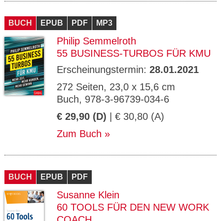
BUCH
EPUB
PDF
MP3
Philip Semmelroth
55 BUSINESS-TURBOS FÜR KMU
Erscheinungstermin:
28.01.2021
272 Seiten, 23,0 x 15,6 cm
Buch, 978-3-96739-034-6
€ 29,90 (D)
| € 30,80 (A)
Zum Buch
BUCH
EPUB
PDF
Susanne Klein
60 TOOLS FÜR DEN NEW WORK
COACH