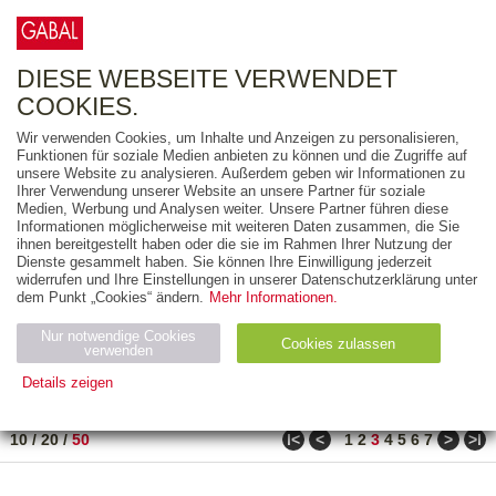
0
ARTIKEL
0.00 €
DIESE WEBSEITE VERWENDET
COOKIES.
Wir verwenden Cookies, um Inhalte und Anzeigen zu personalisieren,
FREITEXT
Funktionen für soziale Medien anbieten zu können und die Zugriffe auf
unsere Website zu analysieren. Außerdem geben wir Informationen zu
Ihrer Verwendung unserer Website an unsere Partner für soziale
AUSGABEART
Medien, Werbung und Analysen weiter. Unsere Partner führen diese
Informationen möglicherweise mit weiteren Daten zusammen, die Sie
AUS DER REIHE
ihnen bereitgestellt haben oder die sie im Rahmen Ihrer Nutzung der
Dienste gesammelt haben. Sie können Ihre Einwilligung jederzeit
widerrufen und Ihre Einstellungen in unserer Datenschutzerklärung unter
ZUM THEMA
dem Punkt „Cookies“ ändern.
Mehr Informationen.
Nur notwendige Cookies
Neuerscheinung
Bestseller
Cookies zulassen
suchen
verwenden
Details zeigen
TITEL
/
PREIS
/
DATUM
101 BIS 150 VON 486
Notwendig (2)
Statistiken (4)
Marketing (4)
ǀ<
<
>
>ǀ
10
/
20
/
50
1
2
3
4
5
6
7
Anbiet
Abl
Ty
Name
Zweck
er
auf
p
H