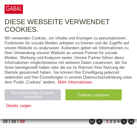
0
ARTIKEL
0.00 €
DIESE WEBSEITE VERWENDET
COOKIES.
Wir verwenden Cookies, um Inhalte und Anzeigen zu personalisieren,
FREITEXT
Funktionen für soziale Medien anbieten zu können und die Zugriffe auf
unsere Website zu analysieren. Außerdem geben wir Informationen zu
Ihrer Verwendung unserer Website an unsere Partner für soziale
AUSGABEART
Medien, Werbung und Analysen weiter. Unsere Partner führen diese
Informationen möglicherweise mit weiteren Daten zusammen, die Sie
AUS DER REIHE
ihnen bereitgestellt haben oder die sie im Rahmen Ihrer Nutzung der
Dienste gesammelt haben. Sie können Ihre Einwilligung jederzeit
widerrufen und Ihre Einstellungen in unserer Datenschutzerklärung unter
ZUM THEMA
dem Punkt „Cookies“ ändern.
Mehr Informationen.
Nur notwendige Cookies
Neuerscheinung
Bestseller
Cookies zulassen
suchen
verwenden
Details zeigen
TITEL
/
PREIS
/
DATUM
31 BIS 80 VON 182
Notwendig (2)
Statistiken (4)
Marketing (4)
ǀ<
<
>
>ǀ
10
/
20
/
50
1
2
3
4
Anbiet
Abl
Ty
Name
Zweck
er
auf
p
H