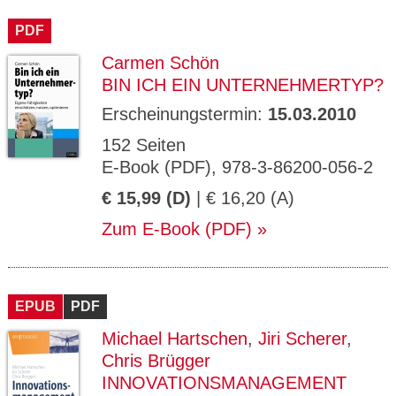
CMS_S
gabal-
Se
Wird für die Speicherung der Benutzer-
T
ESSION
verlag.
ssi
Session verwendet
T
PDF
_ID
de
on
P
H
Carmen Schön
gabal-
Speichert den Zustimmungsstatus des
90
GV_CO
T
verlag.
Benutzers für Cookies auf der aktuellen
Ta
OKIES
T
BIN ICH EIN UNTERNEHMERTYP?
de
Domäne.
ge
P
Erscheinungstermin:
15.03.2010
152 Seiten
E-Book (PDF), 978-3-86200-056-2
€ 15,99 (D)
| € 16,20 (A)
Zum E-Book (PDF)
EPUB
PDF
Michael Hartschen
,
Jiri Scherer
,
Chris Brügger
INNOVATIONSMANAGEMENT