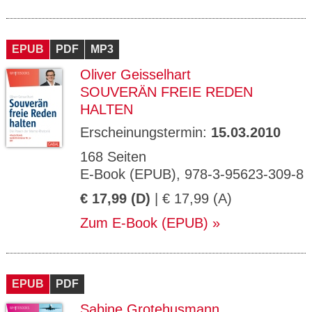
EPUB
PDF
MP3
Oliver Geisselhart
SOUVERÄN FREIE REDEN
HALTEN
Erscheinungstermin:
15.03.2010
168 Seiten
E-Book (EPUB), 978-3-95623-309-8
€ 17,99 (D)
| € 17,99 (A)
Zum E-Book (EPUB)
EPUB
PDF
Sabine Grotehusmann