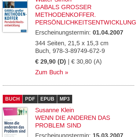
GABALS GROSSER M
ETHODENKOFFER. P
ERSÖNLICHKEITSENTWICKLUNG
Erscheinungstermin:
01.04.2007
344 Seiten, 21,5 x 15,3 cm
Buch, 978-3-89749-672-9
€ 29,90 (D)
| € 30,80 (A)
Zum Buch
BUCH
PDF
EPUB
MP3
Susanne Klein
WENN DIE ANDEREN DAS
PROBLEM SIND
Erscheinungstermin:
15.03.2007