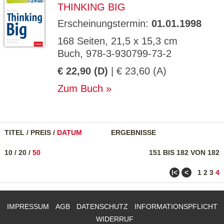
THINKING BIG
Erscheinungstermin:
01.01.1998
168 Seiten, 21,5 x 15,3 cm
Buch, 978-3-930799-73-2
€ 22,90 (D)
| € 23,60 (A)
Zum Buch
TITEL
/
PREIS
/
DATUM
ERGEBNISSE
10
/
20
/
50
151 BIS 182 VON 182
ǀ<
<
1
2
3
4
IMPRESSUM
AGB
DATENSCHUTZ
INFORMATIONSPFLICHT
WIDERRUF