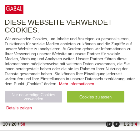
0
ARTIKEL
0.00 €
DIESE WEBSEITE VERWENDET
COOKIES.
Wir verwenden Cookies, um Inhalte und Anzeigen zu personalisieren,
FREITEXT
Funktionen für soziale Medien anbieten zu können und die Zugriffe auf
unsere Website zu analysieren. Außerdem geben wir Informationen zu
Ihrer Verwendung unserer Website an unsere Partner für soziale
AUSGABEART
Medien, Werbung und Analysen weiter. Unsere Partner führen diese
Informationen möglicherweise mit weiteren Daten zusammen, die Sie
AUS DER REIHE
ihnen bereitgestellt haben oder die sie im Rahmen Ihrer Nutzung der
Dienste gesammelt haben. Sie können Ihre Einwilligung jederzeit
widerrufen und Ihre Einstellungen in unserer Datenschutzerklärung unter
ZUM THEMA
dem Punkt „Cookies“ ändern.
Mehr Informationen.
Nur notwendige Cookies
Neuerscheinung
Bestseller
Cookies zulassen
suchen
verwenden
Details zeigen
TITEL
/
PREIS
/
DATUM
151 BIS 182 VON 182
Notwendig (2)
Statistiken (4)
Marketing (4)
ǀ<
<
10
/
20
/
50
1
2
3
4
Anbiet
Abl
Ty
Name
Zweck
er
auf
p
H