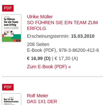
CMS_S
gabal-
Se
Wird für die Speicherung der Benutzer-
T
ESSION
verlag.
ssi
Session verwendet
T
PDF
_ID
de
on
P
H
Ulrike Müller
gabal-
Speichert den Zustimmungsstatus des
90
GV_CO
T
verlag.
Benutzers für Cookies auf der aktuellen
Ta
OKIES
T
SO FÜHREN SIE EIN TEAM ZUM
de
Domäne.
ge
P
ERFOLG
Erscheinungstermin:
15.03.2010
208 Seiten
E-Book (PDF), 978-3-86200-412-6
€ 16,99 (D)
| € 17,20 (A)
Zum E-Book (PDF)
PDF
Rolf Meier
DAS 1X1 DER