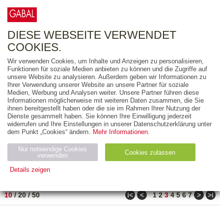
0
ARTIKEL
0.00 €
DIESE WEBSEITE VERWENDET
COOKIES.
Wir verwenden Cookies, um Inhalte und Anzeigen zu personalisieren,
FREITEXT
Funktionen für soziale Medien anbieten zu können und die Zugriffe auf
unsere Website zu analysieren. Außerdem geben wir Informationen zu
Ihrer Verwendung unserer Website an unsere Partner für soziale
AUSGABEART
Medien, Werbung und Analysen weiter. Unsere Partner führen diese
Informationen möglicherweise mit weiteren Daten zusammen, die Sie
AUS DER REIHE
ihnen bereitgestellt haben oder die sie im Rahmen Ihrer Nutzung der
Dienste gesammelt haben. Sie können Ihre Einwilligung jederzeit
widerrufen und Ihre Einstellungen in unserer Datenschutzerklärung unter
ZUM THEMA
dem Punkt „Cookies“ ändern.
Mehr Informationen.
Nur notwendige Cookies
Neuerscheinung
Bestseller
Cookies zulassen
suchen
verwenden
Details zeigen
TITEL
/
PREIS
/
DATUM
21 BIS 30 VON 990
Notwendig (2)
Statistiken (4)
Marketing (4)
ǀ<
<
>
>ǀ
10
/
20
/
50
1
2
3
4
5
6
7
Anbiet
Abl
Ty
Name
Zweck
er
auf
p
H