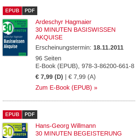
CMS_S
gabal-
Se
Wird für die Speicherung der Benutzer-
T
ESSION
verlag.
ssi
Session verwendet
T
EPUB
_ID
PDF
de
on
P
H
Ardeschyr Hagmaier
gabal-
Speichert den Zustimmungsstatus des
90
GV_CO
T
verlag.
Benutzers für Cookies auf der aktuellen
Ta
OKIES
T
30 MINUTEN BASISWISSEN
de
Domäne.
ge
P
AKQUISE
Erscheinungstermin:
18.11.2011
96 Seiten
E-Book (EPUB), 978-3-86200-661-8
€ 7,99 (D)
| € 7,99 (A)
Zum E-Book (EPUB)
EPUB
PDF
Hans-Georg Willmann
30 MINUTEN BEGEISTERUNG