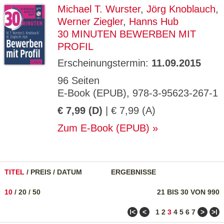
Michael T. Wurster
,
Jörg Knoblauch
,
Werner Ziegler
,
Hanns Hub
30 MINUTEN BEWERBEN MIT
PROFIL
Erscheinungstermin:
11.09.2015
96 Seiten
E-Book (EPUB), 978-3-95623-267-1
€ 7,99 (D)
| € 7,99 (A)
Zum E-Book (EPUB)
TITEL
/
PREIS
/
DATUM
ERGEBNISSE
10
/
20
/
50
21 BIS 30 VON 990
ǀ<
<
>
>ǀ
1
2
3
4
5
6
7