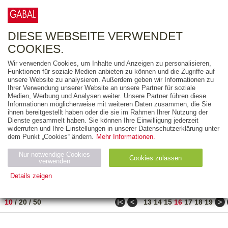
0
ARTIKEL
0.00 €
DIESE WEBSEITE VERWENDET
COOKIES.
Wir verwenden Cookies, um Inhalte und Anzeigen zu personalisieren,
FREITEXT
Funktionen für soziale Medien anbieten zu können und die Zugriffe auf
unsere Website zu analysieren. Außerdem geben wir Informationen zu
Ihrer Verwendung unserer Website an unsere Partner für soziale
AUSGABEART
Medien, Werbung und Analysen weiter. Unsere Partner führen diese
Informationen möglicherweise mit weiteren Daten zusammen, die Sie
AUS DER REIHE
ihnen bereitgestellt haben oder die sie im Rahmen Ihrer Nutzung der
Dienste gesammelt haben. Sie können Ihre Einwilligung jederzeit
widerrufen und Ihre Einstellungen in unserer Datenschutzerklärung unter
ZUM THEMA
dem Punkt „Cookies“ ändern.
Mehr Informationen.
Nur notwendige Cookies
Neuerscheinung
Bestseller
Cookies zulassen
suchen
verwenden
Details zeigen
TITEL
/
PREIS
/
DATUM
151 BIS 160 VON 990
Notwendig (2)
Statistiken (4)
Marketing (4)
ǀ<
<
>
10
/
20
/
50
13
14
15
16
17
18
19
Anbiet
Abl
Ty
Name
Zweck
er
auf
p
H