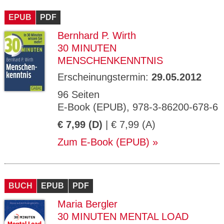
CMS_S
gabal-
Se
Wird für die Speicherung der Benutzer-
T
ESSION
verlag.
ssi
Session verwendet
T
EPUB
_ID
PDF
de
on
P
H
Bernhard P. Wirth
gabal-
Speichert den Zustimmungsstatus des
90
GV_CO
T
verlag.
Benutzers für Cookies auf der aktuellen
Ta
OKIES
T
30 MINUTEN
de
Domäne.
ge
P
MENSCHENKENNTNIS
Erscheinungstermin:
29.05.2012
96 Seiten
E-Book (EPUB), 978-3-86200-678-6
€ 7,99 (D)
| € 7,99 (A)
Zum E-Book (EPUB)
BUCH
EPUB
PDF
Maria Bergler
30 MINUTEN MENTAL LOAD