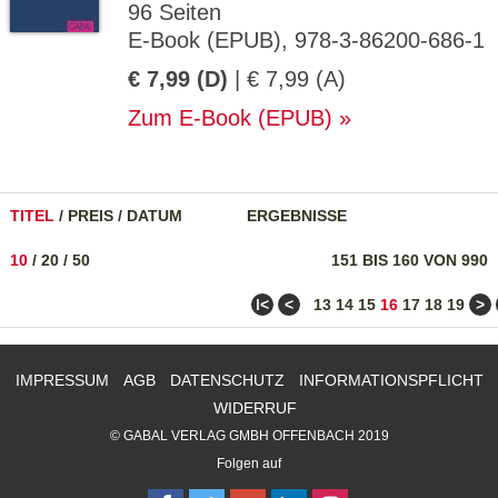
96 Seiten
E-Book (EPUB), 978-3-86200-686-1
€ 7,99 (D)
| € 7,99 (A)
Zum E-Book (EPUB)
TITEL
/
PREIS
/
DATUM
ERGEBNISSE
10
/
20
/
50
151 BIS 160 VON 990
ǀ<
<
>
13
14
15
16
17
18
19
IMPRESSUM
AGB
DATENSCHUTZ
INFORMATIONSPFLICHT
WIDERRUF
© GABAL VERLAG GMBH OFFENBACH 2019
Folgen auf