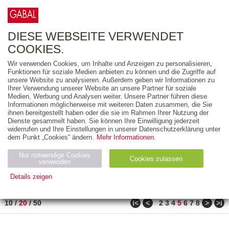
0
ARTIKEL
0.00 €
DIESE WEBSEITE VERWENDET
COOKIES.
Wir verwenden Cookies, um Inhalte und Anzeigen zu personalisieren,
FREITEXT
Funktionen für soziale Medien anbieten zu können und die Zugriffe auf
unsere Website zu analysieren. Außerdem geben wir Informationen zu
Ihrer Verwendung unserer Website an unsere Partner für soziale
AUSGABEART
Medien, Werbung und Analysen weiter. Unsere Partner führen diese
Informationen möglicherweise mit weiteren Daten zusammen, die Sie
AUS DER REIHE
ihnen bereitgestellt haben oder die sie im Rahmen Ihrer Nutzung der
Dienste gesammelt haben. Sie können Ihre Einwilligung jederzeit
widerrufen und Ihre Einstellungen in unserer Datenschutzerklärung unter
ZUM THEMA
dem Punkt „Cookies“ ändern.
Mehr Informationen.
Nur notwendige Cookies
Neuerscheinung
Bestseller
Cookies zulassen
suchen
verwenden
Details zeigen
TITEL
/
PREIS
/
DATUM
91 BIS 110 VON 990
Notwendig (2)
Statistiken (4)
Marketing (4)
ǀ<
<
>
>ǀ
10
/
20
/
50
2
3
4
5
6
7
8
Anbiet
Abl
Ty
Name
Zweck
er
auf
p
H