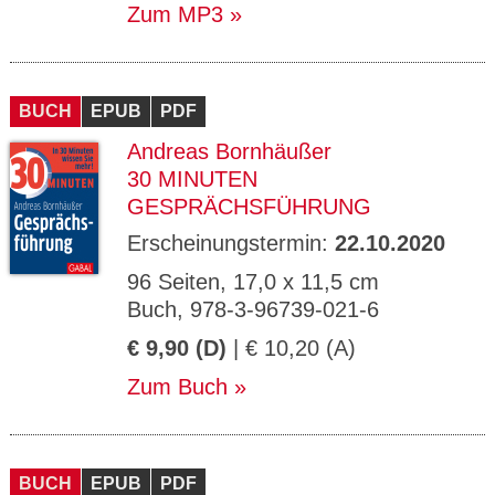
Zum MP3
BUCH
EPUB
PDF
Andreas Bornhäußer
30 MINUTEN
GESPRÄCHSFÜHRUNG
Erscheinungstermin:
22.10.2020
96 Seiten, 17,0 x 11,5 cm
Buch, 978-3-96739-021-6
€ 9,90 (D)
| € 10,20 (A)
Zum Buch
BUCH
EPUB
PDF