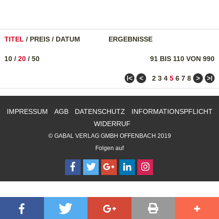
TITEL
/
PREIS
/
DATUM
ERGEBNISSE
10
/
20
/
50
91 BIS 110 VON 990
ǀ<
<
>
>ǀ
2
3
4
5
6
7
8
IMPRESSUM
AGB
DATENSCHUTZ
INFORMATIONSPFLICHT
WIDERRUF
© GABAL VERLAG GMBH OFFENBACH 2019
Folgen auf