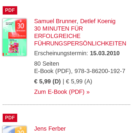
CMS_S
gabal-
Se
Wird für die Speicherung der Benutzer-
T
ESSION
verlag.
ssi
Session verwendet
T
PDF
_ID
de
on
P
H
Samuel Brunner
,
Detlef Koenig
gabal-
Speichert den Zustimmungsstatus des
90
GV_CO
T
verlag.
Benutzers für Cookies auf der aktuellen
Ta
OKIES
T
30 MINUTEN FÜR
de
Domäne.
ge
P
ERFOLGREICHE
FÜHRUNGSPERSÖNLICHKEITEN
Erscheinungstermin:
15.03.2010
80 Seiten
E-Book (PDF), 978-3-86200-192-7
€ 5,99 (D)
| € 5,99 (A)
Zum E-Book (PDF)
PDF
Jens Ferber