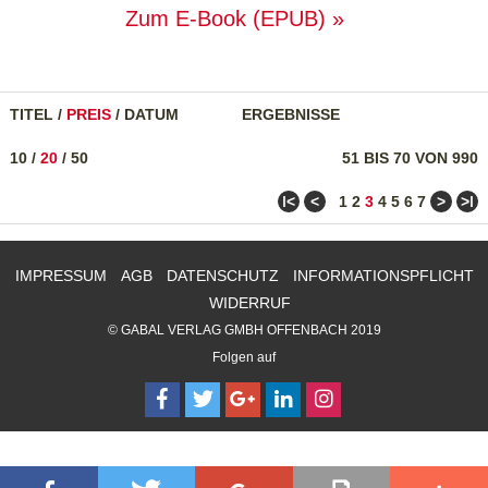
Zum E-Book (EPUB)
TITEL
/
PREIS
/
DATUM
ERGEBNISSE
10
/
20
/
50
51 BIS 70 VON 990
ǀ<
<
>
>ǀ
1
2
3
4
5
6
7
IMPRESSUM
AGB
DATENSCHUTZ
INFORMATIONSPFLICHT
WIDERRUF
© GABAL VERLAG GMBH OFFENBACH 2019
Folgen auf