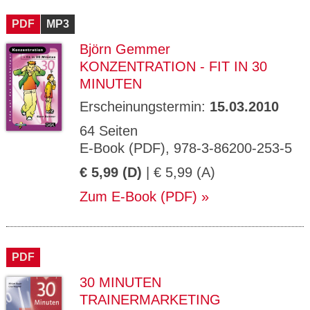
CMS_S
gabal-
Se
Wird für die Speicherung der Benutzer-
T
ESSION
verlag.
ssi
Session verwendet
T
PDF
_ID
MP3
de
on
P
H
Björn Gemmer
gabal-
Speichert den Zustimmungsstatus des
90
GV_CO
T
verlag.
Benutzers für Cookies auf der aktuellen
Ta
OKIES
T
KONZENTRATION - FIT IN 30
de
Domäne.
ge
P
MINUTEN
Erscheinungstermin:
15.03.2010
64 Seiten
E-Book (PDF), 978-3-86200-253-5
€ 5,99 (D)
| € 5,99 (A)
Zum E-Book (PDF)
PDF
30 MINUTEN
TRAINERMARKETING