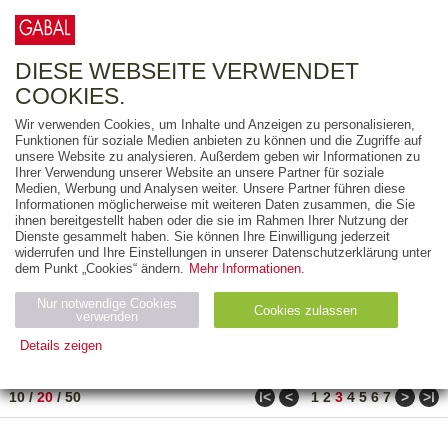
0
ARTIKEL
0.00 €
DIESE WEBSEITE VERWENDET
COOKIES.
Wir verwenden Cookies, um Inhalte und Anzeigen zu personalisieren,
FREITEXT
Funktionen für soziale Medien anbieten zu können und die Zugriffe auf
unsere Website zu analysieren. Außerdem geben wir Informationen zu
Ihrer Verwendung unserer Website an unsere Partner für soziale
AUSGABEART
Medien, Werbung und Analysen weiter. Unsere Partner führen diese
Informationen möglicherweise mit weiteren Daten zusammen, die Sie
AUS DER REIHE
ihnen bereitgestellt haben oder die sie im Rahmen Ihrer Nutzung der
Dienste gesammelt haben. Sie können Ihre Einwilligung jederzeit
widerrufen und Ihre Einstellungen in unserer Datenschutzerklärung unter
ZUM THEMA
dem Punkt „Cookies“ ändern.
Mehr Informationen.
Nur notwendige Cookies
Neuerscheinung
Bestseller
Cookies zulassen
suchen
verwenden
Details zeigen
TITEL
/
PREIS
/
DATUM
51 BIS 70 VON 990
Notwendig (2)
Statistiken (4)
Marketing (4)
ǀ<
<
>
>ǀ
10
/
20
/
50
1
2
3
4
5
6
7
Anbiet
Abl
Ty
Name
Zweck
er
auf
p
H