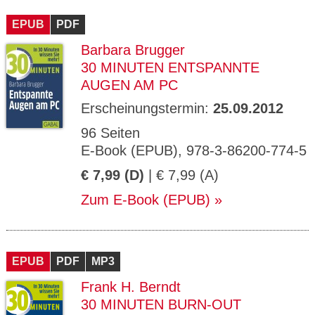
CMS_S
gabal-
Se
Wird für die Speicherung der Benutzer-
T
ESSION
verlag.
ssi
Session verwendet
T
EPUB
_ID
PDF
de
on
P
H
Barbara Brugger
gabal-
Speichert den Zustimmungsstatus des
90
GV_CO
T
verlag.
Benutzers für Cookies auf der aktuellen
Ta
OKIES
T
30 MINUTEN ENTSPANNTE
de
Domäne.
ge
P
AUGEN AM PC
Erscheinungstermin:
25.09.2012
96 Seiten
E-Book (EPUB), 978-3-86200-774-5
€ 7,99 (D)
| € 7,99 (A)
Zum E-Book (EPUB)
EPUB
PDF
MP3
Frank H. Berndt
30 MINUTEN BURN-OUT