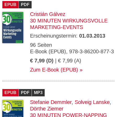
EPUB
PDF
Cristián Gálvez
30 MINUTEN WIRKUNGSVOLLE
MARKETING-EVENTS
Erscheinungstermin:
01.03.2013
96 Seiten
E-Book (EPUB), 978-3-86200-877-3
€ 7,99 (D)
| € 7,99 (A)
Zum E-Book (EPUB)
EPUB
PDF
MP3
Stefanie Demmler
,
Solveig Lanske
,
Dörthe Ziemer
30 MINUTEN POWER-NAPPING