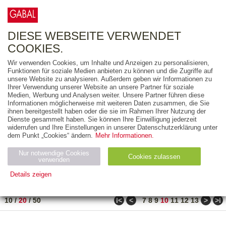
0
ARTIKEL
0.00 €
DIESE WEBSEITE VERWENDET
COOKIES.
Wir verwenden Cookies, um Inhalte und Anzeigen zu personalisieren,
FREITEXT
Funktionen für soziale Medien anbieten zu können und die Zugriffe auf
unsere Website zu analysieren. Außerdem geben wir Informationen zu
Ihrer Verwendung unserer Website an unsere Partner für soziale
AUSGABEART
Medien, Werbung und Analysen weiter. Unsere Partner führen diese
Informationen möglicherweise mit weiteren Daten zusammen, die Sie
AUS DER REIHE
ihnen bereitgestellt haben oder die sie im Rahmen Ihrer Nutzung der
Dienste gesammelt haben. Sie können Ihre Einwilligung jederzeit
widerrufen und Ihre Einstellungen in unserer Datenschutzerklärung unter
ZUM THEMA
dem Punkt „Cookies“ ändern.
Mehr Informationen.
Nur notwendige Cookies
Neuerscheinung
Bestseller
Cookies zulassen
suchen
verwenden
Details zeigen
TITEL
/
PREIS
/
DATUM
191 BIS 210 VON 990
Notwendig (2)
Statistiken (4)
Marketing (4)
ǀ<
<
>
>ǀ
10
/
20
/
50
7
8
9
10
11
12
13
Anbiet
Abl
Ty
Name
Zweck
er
auf
p
H