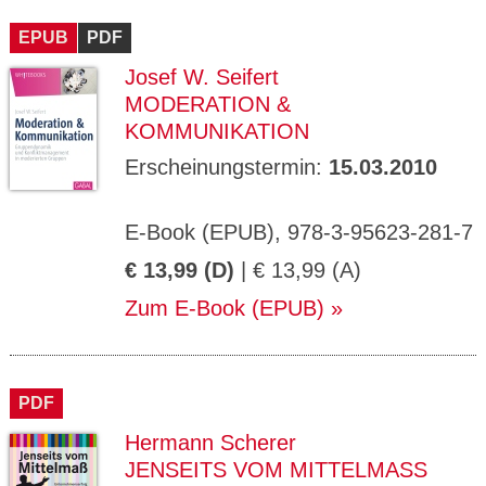
CMS_S
gabal-
Se
Wird für die Speicherung der Benutzer-
T
ESSION
verlag.
ssi
Session verwendet
T
EPUB
_ID
PDF
de
on
P
H
Josef W. Seifert
gabal-
Speichert den Zustimmungsstatus des
90
GV_CO
T
verlag.
Benutzers für Cookies auf der aktuellen
Ta
OKIES
T
MODERATION &
de
Domäne.
ge
P
KOMMUNIKATION
Erscheinungstermin:
15.03.2010
E-Book (EPUB), 978-3-95623-281-7
€ 13,99 (D)
| € 13,99 (A)
Zum E-Book (EPUB)
PDF
Hermann Scherer
JENSEITS VOM MITTELMASS