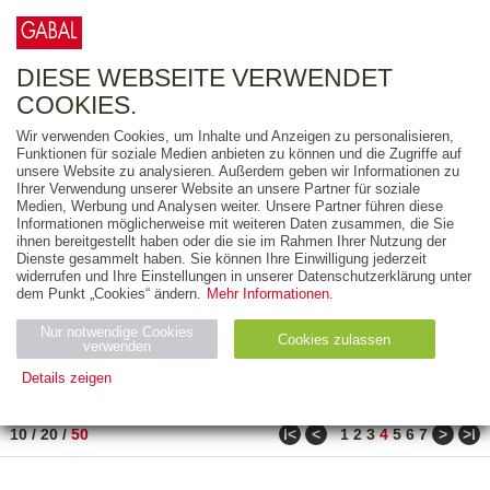
0
ARTIKEL
0.00 €
DIESE WEBSEITE VERWENDET
COOKIES.
Wir verwenden Cookies, um Inhalte und Anzeigen zu personalisieren,
FREITEXT
Funktionen für soziale Medien anbieten zu können und die Zugriffe auf
unsere Website zu analysieren. Außerdem geben wir Informationen zu
Ihrer Verwendung unserer Website an unsere Partner für soziale
AUSGABEART
Medien, Werbung und Analysen weiter. Unsere Partner führen diese
Informationen möglicherweise mit weiteren Daten zusammen, die Sie
AUS DER REIHE
ihnen bereitgestellt haben oder die sie im Rahmen Ihrer Nutzung der
Dienste gesammelt haben. Sie können Ihre Einwilligung jederzeit
widerrufen und Ihre Einstellungen in unserer Datenschutzerklärung unter
ZUM THEMA
dem Punkt „Cookies“ ändern.
Mehr Informationen.
Nur notwendige Cookies
Neuerscheinung
Bestseller
Cookies zulassen
suchen
verwenden
Details zeigen
TITEL
/
PREIS
/
DATUM
151 BIS 200 VON 990
Notwendig (2)
Statistiken (4)
Marketing (4)
ǀ<
<
>
>ǀ
10
/
20
/
50
1
2
3
4
5
6
7
Anbiet
Abl
Ty
Name
Zweck
er
auf
p
H