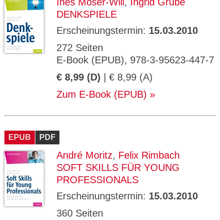
Ines Moser-Will
,
Ingrid Grube
DENKSPIELE
Erscheinungstermin:
15.03.2010
272 Seiten
E-Book (EPUB), 978-3-95623-447-7
€ 8,99 (D)
| € 8,99 (A)
Zum E-Book (EPUB)
EPUB
PDF
André Moritz
,
Felix Rimbach
SOFT SKILLS FÜR YOUNG
PROFESSIONALS
Erscheinungstermin:
15.03.2010
360 Seiten