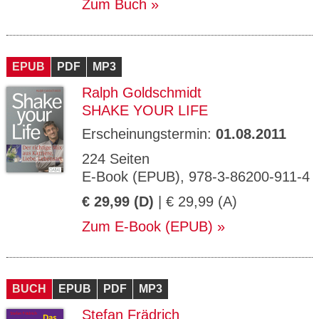
Zum Buch
EPUB
PDF
MP3
Ralph Goldschmidt
SHAKE YOUR LIFE
Erscheinungstermin:
01.08.2011
224 Seiten
E-Book (EPUB), 978-3-86200-911-4
€ 29,99 (D)
| € 29,99 (A)
Zum E-Book (EPUB)
BUCH
EPUB
PDF
MP3
Stefan Frädrich