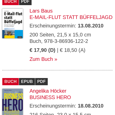
BUCH
PDF
Lars Baus
E-MAIL-FLUT STATT BÜFFELJAGD
Erscheinungstermin:
13.08.2010
200 Seiten, 21,5 x 15,0 cm
Buch, 978-3-86936-122-2
€ 17,90 (D)
| € 18,50 (A)
Zum Buch
BUCH
EPUB
PDF
Angelika Höcker
BUSINESS HERO
Erscheinungstermin:
18.08.2010
216 Seiten, 23,0 x 15,5 cm