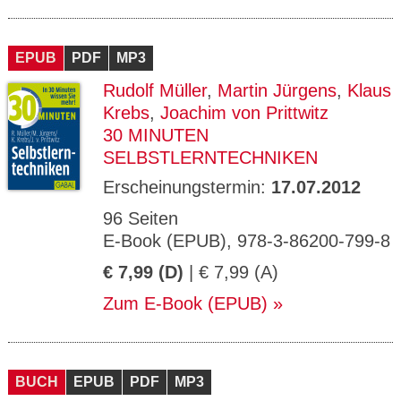
EPUB
PDF
MP3
Rudolf Müller
,
Martin Jürgens
,
Klaus
Krebs
,
Joachim von Prittwitz
30 MINUTEN
SELBSTLERNTECHNIKEN
Erscheinungstermin:
17.07.2012
96 Seiten
E-Book (EPUB), 978-3-86200-799-8
€ 7,99 (D)
| € 7,99 (A)
Zum E-Book (EPUB)
BUCH
EPUB
PDF
MP3