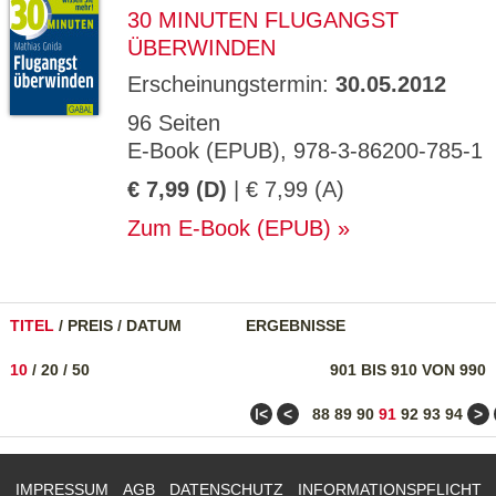
30 MINUTEN FLUGANGST
ÜBERWINDEN
Erscheinungstermin:
30.05.2012
96 Seiten
E-Book (EPUB), 978-3-86200-785-1
€ 7,99 (D)
| € 7,99 (A)
Zum E-Book (EPUB)
TITEL
/
PREIS
/
DATUM
ERGEBNISSE
10
/
20
/
50
901 BIS 910 VON 990
ǀ<
<
>
88
89
90
91
92
93
94
IMPRESSUM
AGB
DATENSCHUTZ
INFORMATIONSPFLICHT