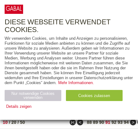
0
ARTIKEL
0.00 €
DIESE WEBSEITE VERWENDET
COOKIES.
Wir verwenden Cookies, um Inhalte und Anzeigen zu personalisieren,
FREITEXT
Funktionen für soziale Medien anbieten zu können und die Zugriffe auf
unsere Website zu analysieren. Außerdem geben wir Informationen zu
Ihrer Verwendung unserer Website an unsere Partner für soziale
AUSGABEART
Medien, Werbung und Analysen weiter. Unsere Partner führen diese
Informationen möglicherweise mit weiteren Daten zusammen, die Sie
AUS DER REIHE
ihnen bereitgestellt haben oder die sie im Rahmen Ihrer Nutzung der
Dienste gesammelt haben. Sie können Ihre Einwilligung jederzeit
widerrufen und Ihre Einstellungen in unserer Datenschutzerklärung unter
ZUM THEMA
dem Punkt „Cookies“ ändern.
Mehr Informationen.
Nur notwendige Cookies
Neuerscheinung
Bestseller
Cookies zulassen
suchen
verwenden
Details zeigen
TITEL
/
PREIS
/
DATUM
901 BIS 910 VON 990
Notwendig (2)
Statistiken (4)
Marketing (4)
ǀ<
<
>
10
/
20
/
50
88
89
90
91
92
93
94
Anbiet
Abl
Ty
Name
Zweck
er
auf
p
H