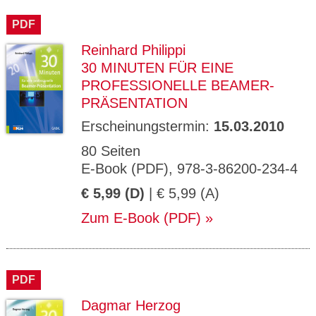
CMS_S
gabal-
Se
Wird für die Speicherung der Benutzer-
T
ESSION
verlag.
ssi
Session verwendet
T
PDF
_ID
de
on
P
H
Reinhard Philippi
gabal-
Speichert den Zustimmungsstatus des
90
GV_CO
T
verlag.
Benutzers für Cookies auf der aktuellen
Ta
OKIES
T
30 MINUTEN FÜR EINE
de
Domäne.
ge
P
PROFESSIONELLE BEAMER-
PRÄSENTATION
Erscheinungstermin:
15.03.2010
80 Seiten
E-Book (PDF), 978-3-86200-234-4
€ 5,99 (D)
| € 5,99 (A)
Zum E-Book (PDF)
PDF
Dagmar Herzog