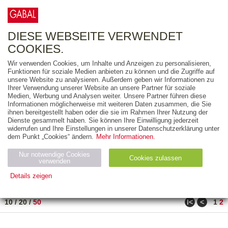
0
ARTIKEL
0.00 €
DIESE WEBSEITE VERWENDET
COOKIES.
Wir verwenden Cookies, um Inhalte und Anzeigen zu personalisieren,
FREITEXT
Funktionen für soziale Medien anbieten zu können und die Zugriffe auf
unsere Website zu analysieren. Außerdem geben wir Informationen zu
Ihrer Verwendung unserer Website an unsere Partner für soziale
AUSGABEART
Medien, Werbung und Analysen weiter. Unsere Partner führen diese
Informationen möglicherweise mit weiteren Daten zusammen, die Sie
AUS DER REIHE
ihnen bereitgestellt haben oder die sie im Rahmen Ihrer Nutzung der
Dienste gesammelt haben. Sie können Ihre Einwilligung jederzeit
widerrufen und Ihre Einstellungen in unserer Datenschutzerklärung unter
ZUM THEMA
dem Punkt „Cookies“ ändern.
Mehr Informationen.
Nur notwendige Cookies
Neuerscheinung
Bestseller
Cookies zulassen
suchen
verwenden
Details zeigen
TITEL
/
PREIS
/
DATUM
51 BIS 80 VON 80
Notwendig (2)
Statistiken (4)
Marketing (4)
ǀ<
<
10
/
20
/
50
1
2
Anbiet
Abl
Ty
Name
Zweck
er
auf
p
H