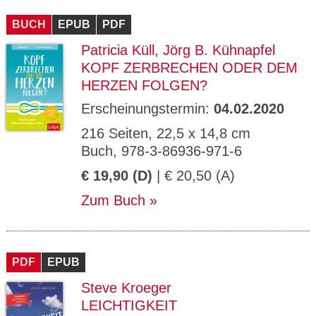
CMS_S
gabal-
Se
Wird für die Speicherung der Benutzer-
T
ESSION
verlag.
ssi
Session verwendet
T
BUCH
_ID
EPUB
de
PDF
on
P
H
Patricia Küll
,
Jörg B. Kühnapfel
gabal-
Speichert den Zustimmungsstatus des
90
GV_CO
T
verlag.
Benutzers für Cookies auf der aktuellen
Ta
OKIES
T
KOPF ZERBRECHEN ODER DEM
de
Domäne.
ge
P
HERZEN FOLGEN?
Erscheinungstermin:
04.02.2020
216 Seiten, 22,5 x 14,8 cm
Buch, 978-3-86936-971-6
€ 19,90 (D)
| € 20,50 (A)
Zum Buch
PDF
EPUB
Steve Kroeger
LEICHTIGKEIT