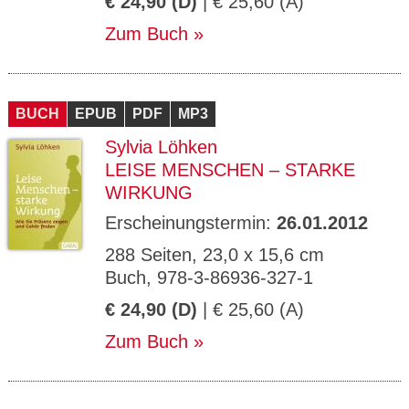
€ 24,90 (D)
| € 25,60 (A)
Zum Buch
BUCH
EPUB
PDF
MP3
Sylvia Löhken
LEISE MENSCHEN – STARKE
WIRKUNG
Erscheinungstermin:
26.01.2012
288 Seiten, 23,0 x 15,6 cm
Buch, 978-3-86936-327-1
€ 24,90 (D)
| € 25,60 (A)
Zum Buch