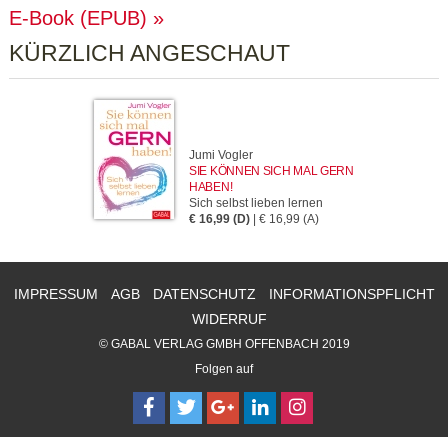
E-Book (EPUB)
KÜRZLICH ANGESCHAUT
Jumi Vogler
SIE KÖNNEN SICH MAL GERN
HABEN!
Sich selbst lieben lernen
€ 16,99 (D)
| € 16,99 (A)
IMPRESSUM
AGB
DATENSCHUTZ
INFORMATIONSPFLICHT
WIDERRUF
© GABAL VERLAG GMBH OFFENBACH 2019
Folgen auf