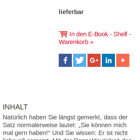
CMS_S
gabal-
Se
Wird für die Speicherung der Benutzer-
T
ESSION
verlag.
ssi
Session verwendet
T
_ID
de
on
lieferbar
P
H
gabal-
Speichert den Zustimmungsstatus des
90
GV_CO
T
verlag.
Benutzers für Cookies auf der aktuellen
Ta
OKIES
T
de
Domäne.
ge
In den E-Book - Shelf -
P
Warenkorb
INHALT
Natürlich haben Sie längst gemerkt, dass der
Satz normalerweise lautet: „Sie können mich
mal gern haben!“ Und Sie wissen: Er ist nicht