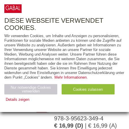
0
ARTIKEL
0.00 €
DIESE WEBSEITE VERWENDET
COOKIES.
Wir verwenden Cookies, um Inhalte und Anzeigen zu personalisieren,
Funktionen für soziale Medien anbieten zu können und die Zugriffe auf
JUMI VOGLER
unsere Website zu analysieren. Außerdem geben wir Informationen zu
Ihrer Verwendung unserer Website an unsere Partner für soziale
Sie können sich
Medien, Werbung und Analysen weiter. Unsere Partner führen diese
Informationen möglicherweise mit weiteren Daten zusammen, die Sie
mal gern haben!
ihnen bereitgestellt haben oder die sie im Rahmen Ihrer Nutzung der
Dienste gesammelt haben. Sie können Ihre Einwilligung jederzeit
SICH SELBST LIEBEN
widerrufen und Ihre Einstellungen in unserer Datenschutzerklärung unter
dem Punkt „Cookies“ ändern.
Mehr Informationen.
LERNEN
Nur notwendige Cookies
Cookies zulassen
verwenden
200 Seiten
Details zeigen
E-Book (PDF)
Notwendig (2)
Statistiken (4)
Marketing (4)
978-3-95623-349-4
Anbiet
Abl
Ty
Name
Zweck
er
auf
p
€ 16,99 (D)
| € 16,99 (A)
H