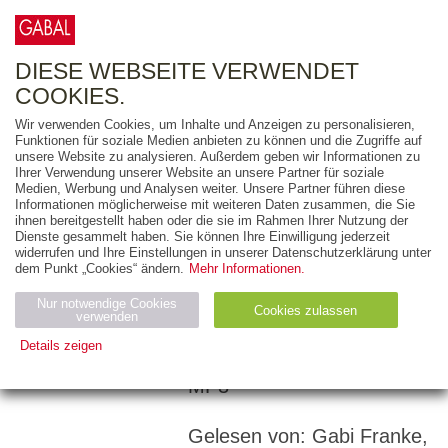
0
ARTIKEL
0.00 €
DIESE WEBSEITE VERWENDET
COOKIES.
Wir verwenden Cookies, um Inhalte und Anzeigen zu personalisieren,
Funktionen für soziale Medien anbieten zu können und die Zugriffe auf
SYLVIA LÖHKEN
unsere Website zu analysieren. Außerdem geben wir Informationen zu
Ihrer Verwendung unserer Website an unsere Partner für soziale
Leise Menschen –
Medien, Werbung und Analysen weiter. Unsere Partner führen diese
Informationen möglicherweise mit weiteren Daten zusammen, die Sie
starke Wirkung
ihnen bereitgestellt haben oder die sie im Rahmen Ihrer Nutzung der
Dienste gesammelt haben. Sie können Ihre Einwilligung jederzeit
WIE SIE PRÄSENZ
widerrufen und Ihre Einstellungen in unserer Datenschutzerklärung unter
dem Punkt „Cookies“ ändern.
Mehr Informationen.
ZEIGEN UND GEHÖR
FINDEN
Nur notwendige Cookies
Cookies zulassen
verwenden
Details zeigen
459 Minuten
Notwendig (2)
Statistiken (4)
Marketing (4)
MP3
Anbiet
Abl
Ty
Name
Zweck
er
auf
p
Gelesen von: Gabi Franke,
H