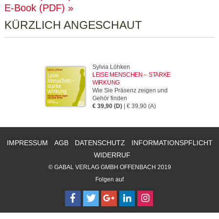
E-Book (PDF)
KÜRZLICH ANGESCHAUT
Sylvia Löhken
LEISE MENSCHEN – STARKE
WIRKUNG
Wie Sie Präsenz zeigen und
Gehör finden
€ 39,90 (D)
| € 39,90 (A)
IMPRESSUM
AGB
DATENSCHUTZ
INFORMATIONSPFLICHT
WIDERRUF
© GABAL VERLAG GMBH OFFENBACH 2019
Folgen auf