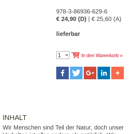
CMS_S
gabal-
Se
Wird für die Speicherung der Benutzer-
T
ESSION
verlag.
ssi
Session verwendet
T
_ID
de
on
978-3-86936-629-6
P
€ 24,90 (D)
| € 25,60 (A)
H
gabal-
Speichert den Zustimmungsstatus des
90
GV_CO
T
verlag.
Benutzers für Cookies auf der aktuellen
Ta
OKIES
T
de
Domäne.
ge
P
lieferbar
In den Warenkorb
INHALT
Wir Menschen sind Teil der Natur, doch unser