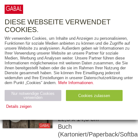
0
ARTIKEL
0.00 €
DIESE WEBSEITE VERWENDET
COOKIES.
Wir verwenden Cookies, um Inhalte und Anzeigen zu personalisieren,
Funktionen für soziale Medien anbieten zu können und die Zugriffe auf
CHRISTO FOERSTER
unsere Website zu analysieren. Außerdem geben wir Informationen zu
Ihrer Verwendung unserer Website an unsere Partner für soziale
Neo Nature
Medien, Werbung und Analysen weiter. Unsere Partner führen diese
Informationen möglicherweise mit weiteren Daten zusammen, die Sie
ihnen bereitgestellt haben oder die sie im Rahmen Ihrer Nutzung der
ENDLICH GESÜNDER
Dienste gesammelt haben. Sie können Ihre Einwilligung jederzeit
UND
widerrufen und Ihre Einstellungen in unserer Datenschutzerklärung unter
dem Punkt „Cookies“ ändern.
Mehr Informationen.
ERFOLGREICHER
LEBEN
Nur notwendige Cookies
Cookies zulassen
verwenden
Details zeigen
176 Seiten
Notwendig (2)
Statistiken (4)
Marketing (4)
22,5 x 14,8 cm
Buch
Anbiet
Abl
Ty
Name
Zweck
er
auf
p
(Kartoniert/Paperback/Softba
H