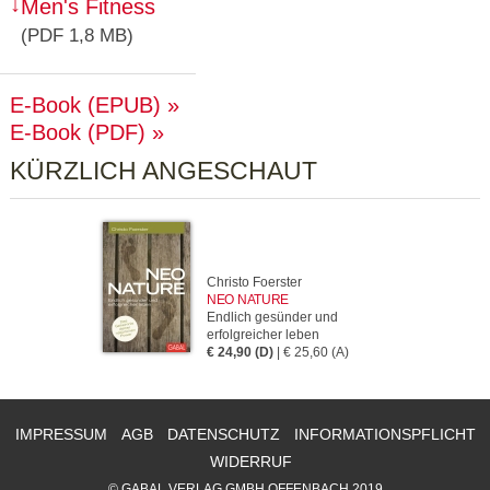
Men's Fitness
(PDF 1,8 MB)
E-Book (EPUB)
E-Book (PDF)
KÜRZLICH ANGESCHAUT
Christo Foerster
NEO NATURE
Endlich gesünder und
erfolgreicher leben
€ 24,90 (D)
| € 25,60 (A)
IMPRESSUM
AGB
DATENSCHUTZ
INFORMATIONSPFLICHT
WIDERRUF
© GABAL VERLAG GMBH OFFENBACH 2019