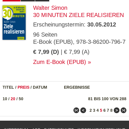
Walter Simon
30 MINUTEN ZIELE REALISIEREN
Erscheinungstermin:
30.05.2012
96 Seiten
E-Book (EPUB), 978-3-86200-796-7
€ 7,99 (D)
| € 7,99 (A)
Zum E-Book (EPUB)
TITEL
/
PREIS
/
DATUM
ERGEBNISSE
10
/
20
/
50
81 BIS 100 VON 288
ǀ<
<
>
>ǀ
2
3
4
5
6
7
8