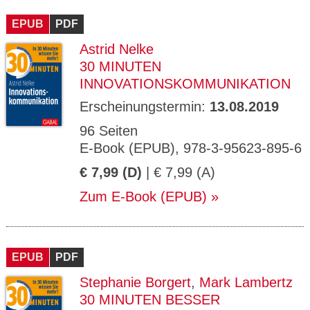
CMS_S
gabal-
Se
Wird für die Speicherung der Benutzer-
T
ESSION
verlag.
ssi
Session verwendet
T
EPUB
_ID
PDF
de
on
P
H
Astrid Nelke
gabal-
Speichert den Zustimmungsstatus des
90
GV_CO
T
verlag.
Benutzers für Cookies auf der aktuellen
Ta
OKIES
T
30 MINUTEN
de
Domäne.
ge
P
INNOVATIONSKOMMUNIKATION
Erscheinungstermin:
13.08.2019
96 Seiten
E-Book (EPUB), 978-3-95623-895-6
€ 7,99 (D)
| € 7,99 (A)
Zum E-Book (EPUB)
EPUB
PDF
Stephanie Borgert
,
Mark Lambertz
30 MINUTEN BESSER