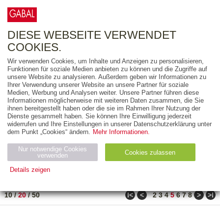
0
ARTIKEL
0.00 €
DIESE WEBSEITE VERWENDET
COOKIES.
Wir verwenden Cookies, um Inhalte und Anzeigen zu personalisieren,
FREITEXT
Funktionen für soziale Medien anbieten zu können und die Zugriffe auf
unsere Website zu analysieren. Außerdem geben wir Informationen zu
Ihrer Verwendung unserer Website an unsere Partner für soziale
AUSGABEART
Medien, Werbung und Analysen weiter. Unsere Partner führen diese
Informationen möglicherweise mit weiteren Daten zusammen, die Sie
AUS DER REIHE
ihnen bereitgestellt haben oder die sie im Rahmen Ihrer Nutzung der
Dienste gesammelt haben. Sie können Ihre Einwilligung jederzeit
widerrufen und Ihre Einstellungen in unserer Datenschutzerklärung unter
ZUM THEMA
dem Punkt „Cookies“ ändern.
Mehr Informationen.
Nur notwendige Cookies
Neuerscheinung
Bestseller
Cookies zulassen
suchen
verwenden
Details zeigen
TITEL
/
PREIS
/
DATUM
81 BIS 100 VON 288
Notwendig (2)
Statistiken (4)
Marketing (4)
ǀ<
<
>
>ǀ
10
/
20
/
50
2
3
4
5
6
7
8
Anbiet
Abl
Ty
Name
Zweck
er
auf
p
H