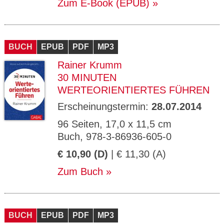
Zum E-Book (EPUB)
BUCH
EPUB
PDF
MP3
Rainer Krumm
30 MINUTEN
WERTEORIENTIERTES FÜHREN
Erscheinungstermin:
28.07.2014
96 Seiten, 17,0 x 11,5 cm
Buch, 978-3-86936-605-0
€ 10,90 (D)
| € 11,30 (A)
Zum Buch
BUCH
EPUB
PDF
MP3