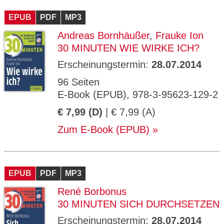
CMS_S
gabal-
Se
Wird für die Speicherung der Benutzer-
T
ESSION
verlag.
ssi
Session verwendet
T
EPUB
_ID
PDF
de
MP3
on
P
H
Andreas Bornhäußer
,
Frauke Ion
gabal-
Speichert den Zustimmungsstatus des
90
GV_CO
T
verlag.
Benutzers für Cookies auf der aktuellen
Ta
OKIES
T
30 MINUTEN WIE WIRKE ICH?
de
Domäne.
ge
P
Erscheinungstermin:
28.07.2014
96 Seiten
E-Book (EPUB), 978-3-95623-129-2
€ 7,99 (D)
| € 7,99 (A)
Zum E-Book (EPUB)
EPUB
PDF
MP3
René Borbonus
30 MINUTEN SICH DURCHSETZEN
Erscheinungstermin:
28.07.2014