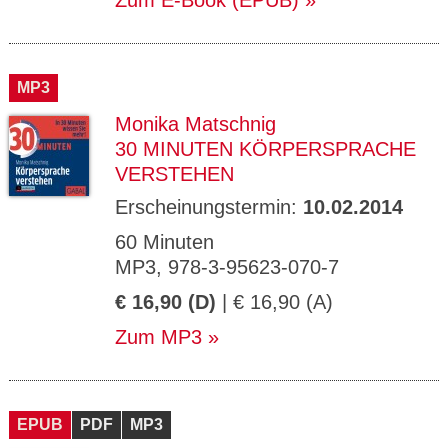
Zum E-Book (EPUB)
MP3
Monika Matschnig
30 MINUTEN KÖRPERSPRACHE
VERSTEHEN
Erscheinungstermin:
10.02.2014
60 Minuten
MP3, 978-3-95623-070-7
€ 16,90 (D)
| € 16,90 (A)
Zum MP3
EPUB
PDF
MP3