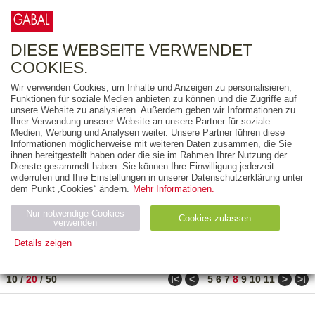
0
ARTIKEL
0.00 €
DIESE WEBSEITE VERWENDET
COOKIES.
Wir verwenden Cookies, um Inhalte und Anzeigen zu personalisieren,
FREITEXT
Funktionen für soziale Medien anbieten zu können und die Zugriffe auf
unsere Website zu analysieren. Außerdem geben wir Informationen zu
Ihrer Verwendung unserer Website an unsere Partner für soziale
AUSGABEART
Medien, Werbung und Analysen weiter. Unsere Partner führen diese
Informationen möglicherweise mit weiteren Daten zusammen, die Sie
AUS DER REIHE
ihnen bereitgestellt haben oder die sie im Rahmen Ihrer Nutzung der
Dienste gesammelt haben. Sie können Ihre Einwilligung jederzeit
widerrufen und Ihre Einstellungen in unserer Datenschutzerklärung unter
ZUM THEMA
dem Punkt „Cookies“ ändern.
Mehr Informationen.
Nur notwendige Cookies
Neuerscheinung
Bestseller
Cookies zulassen
suchen
verwenden
Details zeigen
TITEL
/
PREIS
/
DATUM
151 BIS 170 VON 288
Notwendig (2)
Statistiken (4)
Marketing (4)
ǀ<
<
>
>ǀ
10
/
20
/
50
5
6
7
8
9
10
11
Anbiet
Abl
Ty
Name
Zweck
er
auf
p
H