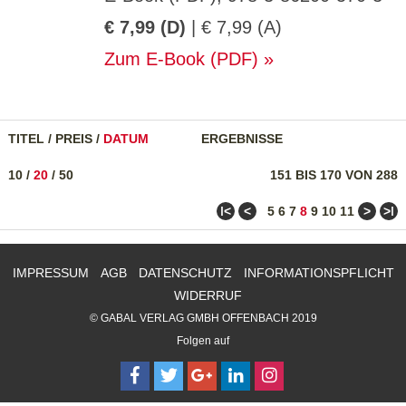
€ 7,99 (D)
| € 7,99 (A)
Zum E-Book (PDF)
TITEL
/
PREIS
/
DATUM
ERGEBNISSE
10
/
20
/
50
151 BIS 170 VON 288
ǀ<
<
>
>ǀ
5
6
7
8
9
10
11
IMPRESSUM
AGB
DATENSCHUTZ
INFORMATIONSPFLICHT
WIDERRUF
© GABAL VERLAG GMBH OFFENBACH 2019
Folgen auf