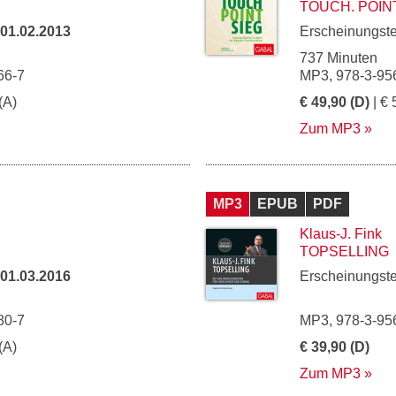
TOUCH. POINT
01.02.2013
Erscheinungst
737 Minuten
66-7
MP3, 978-3-95
(A)
€ 49,90 (D)
| € 
Zum MP3
MP3
EPUB
PDF
Klaus-J. Fink
TOPSELLING
01.03.2016
Erscheinungst
80-7
MP3, 978-3-95
(A)
€ 39,90 (D)
Zum MP3