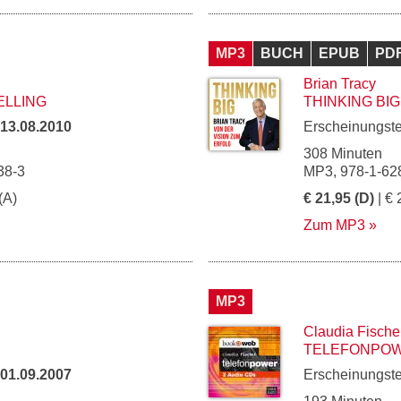
MP3
BUCH
EPUB
PD
Brian Tracy
ELLING
THINKING BIG
13.08.2010
Erscheinungst
308 Minuten
38-3
MP3, 978-1-62
(A)
€ 21,95 (D)
| € 
Zum MP3
MP3
Claudia Fische
TELEFONPO
01.09.2007
Erscheinungst