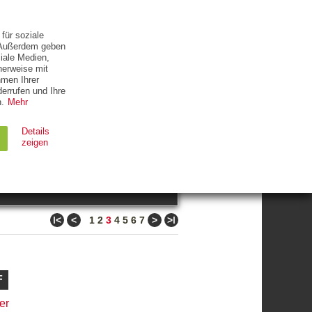
ETTER
KONTAKT
für soziale
. Außerdem geben
iale Medien,
herweise mit
hmen Ihrer
errufen und Ihre
.
Mehr
ZUM THEMA
Details
zeigen
suchen
Ablauf
Typ
ǀ<
<
>
>ǀ
1
2
3
4
5
6
7
Session
HTTP
90 Tage
HTTP
F
er