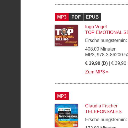
MP3
PDF
EPUB
Ingo Vogel
TOP EMOTIONAL S
Erscheinungstermin:
408.00 Minuten
MP3, 978-3-86200-5
€ 39,90 (D)
| € 39,90 
Zum MP3
MP3
Claudia Fischer
TELEFONSALES
Erscheinungstermin: