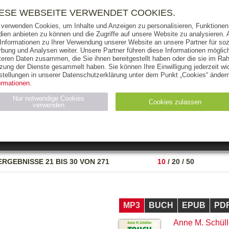
RIGHTS
PRESSE
HANDEL
FÜR UNTERNEHMEN
NEWSL
IESE WEBSEITE VERWENDET COOKIES.
 verwenden Cookies, um Inhalte und Anzeigen zu personalisieren, Funktionen 
ien anbieten zu können und die Zugriffe auf unsere Website zu analysieren
 Informationen zu Ihrer Verwendung unserer Website an unsere Partner für soz
bung und Analysen weiter. Unsere Partner führen diese Informationen möglic
THEMEN
AUTOREN
VERLAG
teren Daten zusammen, die Sie ihnen bereitgestellt haben oder die sie im Ra
zung der Dienste gesammelt haben. Sie können Ihre Einwilligung jederzeit wid
OKS
AUDIO-CDS
MP3
NON-BOOKS
stellungen in unserer Datenschutzerklärung unter dem Punkt „Cookies“ ändern
ormationen.
AUSGABEART
AUS DER REIHE
Nur notwendige Cookies
Cookies zulassen
verwenden
eller
Statistiken (4)
Marketing (4)
Anbieter
Zweck
ERGEBNISSE
21 BIS 30 VON 271
10
/
20
/
50
gabal-
N_ID
Wird für die Speicherung der Benutzer-Session verwendet
verlag.de
gabal-
Speichert den Zustimmungsstatus des Benutzers für Cookies
verlag.de
auf der aktuellen Domäne.
MP3
BUCH
EPUB
PD
Anne M. Schüll