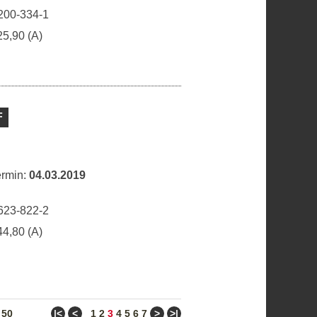
200-334-1
25,90 (A)
F
ermin:
04.03.2019
623-822-2
44,80 (A)
ǀ<
<
>
>ǀ
/
50
1
2
3
4
5
6
7