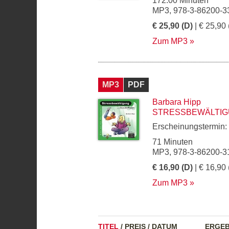
172.00 Minuten
MP3, 978-3-86200-3
€ 25,90 (D)
| € 25,90 
Zum MP3
MP3
PDF
Barbara Hipp
STRESSBEWÄLTIGUN
Erscheinungstermin:
71 Minuten
MP3, 978-3-86200-3
€ 16,90 (D)
| € 16,90 
Zum MP3
TITEL
/
PREIS
/
DATUM
ERGEB