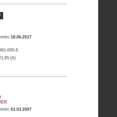
F
ermin:
16.06.2017
861-005-5
21,95 (A)
r
WER
ermin:
01.03.2007