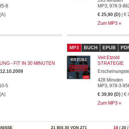
193 Minuten
35-8
MP3, 978-3-86
(A)
€ 25,90 (D)
| € 
Zum MP3
MP3
BUCH
EPUB
PD
Veit Etzold
G - FIT IN 30 MINUTEN
STRATEGIE
12.10.2009
Erscheinungst
428 Minuten
10-5
MP3, 978-3-95
(A)
€ 39,90 (D)
| € 
Zum MP3
NISSE
21 BIS 30 VON 271
10
/
20