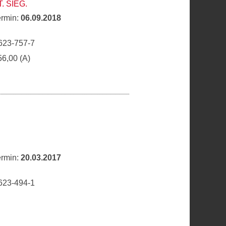
. SIEG.
ermin:
06.09.2018
623-757-7
56,00 (A)
ermin:
20.03.2017
623-494-1