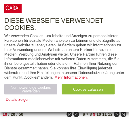
0
ARTIKEL
0.00 €
DIESE WEBSEITE VERWENDET
COOKIES.
Wir verwenden Cookies, um Inhalte und Anzeigen zu personalisieren,
FREITEXT
Funktionen für soziale Medien anbieten zu können und die Zugriffe auf
unsere Website zu analysieren. Außerdem geben wir Informationen zu
Ihrer Verwendung unserer Website an unsere Partner für soziale
AUSGABEART
Medien, Werbung und Analysen weiter. Unsere Partner führen diese
Informationen möglicherweise mit weiteren Daten zusammen, die Sie
AUS DER REIHE
ihnen bereitgestellt haben oder die sie im Rahmen Ihrer Nutzung der
Dienste gesammelt haben. Sie können Ihre Einwilligung jederzeit
widerrufen und Ihre Einstellungen in unserer Datenschutzerklärung unter
ZUM THEMA
dem Punkt „Cookies“ ändern.
Mehr Informationen.
Nur notwendige Cookies
Neuerscheinung
Bestseller
Cookies zulassen
suchen
verwenden
Details zeigen
TITEL
/
PREIS
/
DATUM
81 BIS 90 VON 271
Notwendig (2)
Statistiken (4)
Marketing (4)
ǀ<
<
>
>ǀ
10
/
20
/
50
6
7
8
9
10
11
12
Anbiet
Abl
Ty
Name
Zweck
er
auf
p
H