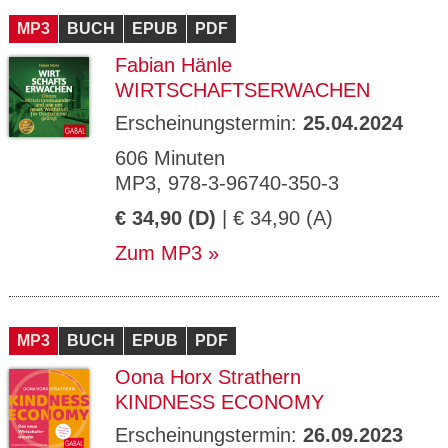
MP3
BUCH
EPUB
PDF
Fabian Hänle
WIRTSCHAFTSERWACHEN
Erscheinungstermin:
25.04.2024
606 Minuten
MP3, 978-3-96740-350-3
€ 34,90 (D)
| € 34,90 (A)
Zum MP3
MP3
BUCH
EPUB
PDF
Oona Horx Strathern
KINDNESS ECONOMY
Erscheinungstermin:
26.09.2023