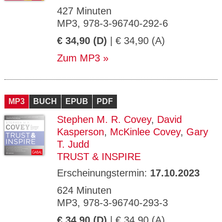
427 Minuten
MP3, 978-3-96740-292-6
€ 34,90 (D)
| € 34,90 (A)
Zum MP3
MP3
BUCH
EPUB
PDF
Stephen M. R. Covey
,
David
Kasperson
,
McKinlee Covey
,
Gary
T. Judd
TRUST & INSPIRE
Erscheinungstermin:
17.10.2023
624 Minuten
MP3, 978-3-96740-293-3
€ 34,90 (D)
| € 34,90 (A)