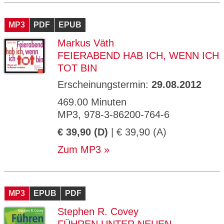
MP3
PDF
EPUB
Markus Väth
FEIERABEND HAB ICH, WENN ICH
TOT BIN
Erscheinungstermin:
29.08.2012
469.00 Minuten
MP3, 978-3-86200-764-6
€ 39,90 (D)
| € 39,90 (A)
Zum MP3
MP3
EPUB
PDF
Stephen R. Covey