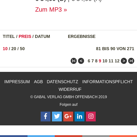
Zum MP3
TITEL
/
PREIS
/
DATUM
ERGEBNISSE
10
/
20
/
50
81 BIS 90 VON 271
ǀ<
<
>
>ǀ
6
7
8
9
10
11
12
IMPRESSUM
AGB
DATENSCHUTZ
INFORMATIONSPFLICHT
WIDERRUF
© GABAL VERLAG GMBH OFFENBACH 2019
Folgen auf