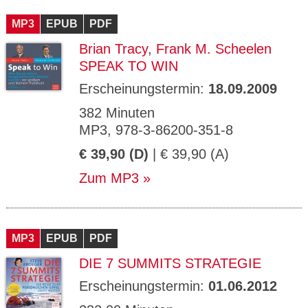
CMS_S
gabal-
Se
Wird für die Speicherung der Benutzer-
T
ESSION
verlag.
ssi
Session verwendet
T
MP3
_ID
EPUB
de
PDF
on
P
H
Brian Tracy
,
Frank M. Scheelen
gabal-
Speichert den Zustimmungsstatus des
90
GV_CO
T
verlag.
Benutzers für Cookies auf der aktuellen
Ta
OKIES
T
SPEAK TO WIN
de
Domäne.
ge
P
Erscheinungstermin:
18.09.2009
382 Minuten
MP3, 978-3-86200-351-8
€ 39,90 (D)
| € 39,90 (A)
Zum MP3
MP3
EPUB
PDF
DIE 7 SUMMITS STRATEGIE
Erscheinungstermin:
01.06.2012