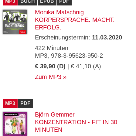
MP3
BUCH
EPUB
PDF
Monika Matschnig
KÖRPERSPRACHE. MACHT.
ERFOLG.
Erscheinungstermin:
11.03.2020
422 Minuten
MP3, 978-3-95623-950-2
€ 39,90 (D)
| € 41,10 (A)
Zum MP3
MP3
PDF
Björn Gemmer
KONZENTRATION - FIT IN 30
MINUTEN