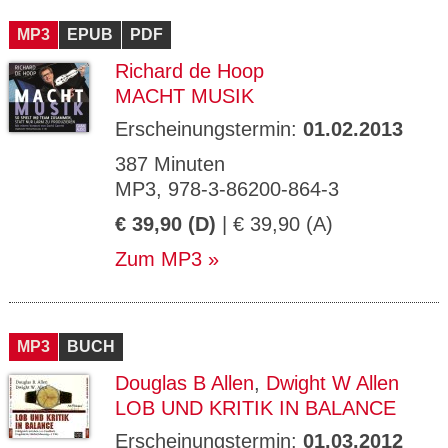
CMS_S
gabal-
Se
Wird für die Speicherung der Benutzer-
T
ESSION
verlag.
ssi
Session verwendet
T
MP3
_ID
EPUB
de
PDF
on
P
H
Richard de Hoop
gabal-
Speichert den Zustimmungsstatus des
90
GV_CO
T
verlag.
Benutzers für Cookies auf der aktuellen
Ta
OKIES
T
MACHT MUSIK
de
Domäne.
ge
P
Erscheinungstermin:
01.02.2013
387 Minuten
MP3, 978-3-86200-864-3
€ 39,90 (D)
| € 39,90 (A)
Zum MP3
MP3
BUCH
Douglas B Allen
,
Dwight W Allen
LOB UND KRITIK IN BALANCE
Erscheinungstermin:
01.03.2012