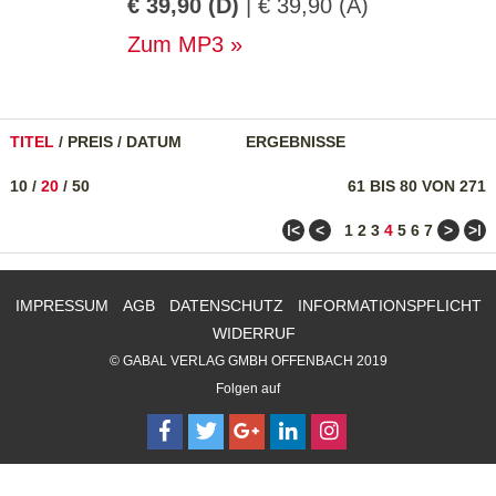
€ 39,90 (D)
| € 39,90 (A)
Zum MP3
TITEL
/
PREIS
/
DATUM
ERGEBNISSE
10
/
20
/
50
61 BIS 80 VON 271
ǀ<
<
>
>ǀ
1
2
3
4
5
6
7
IMPRESSUM
AGB
DATENSCHUTZ
INFORMATIONSPFLICHT
WIDERRUF
© GABAL VERLAG GMBH OFFENBACH 2019
Folgen auf