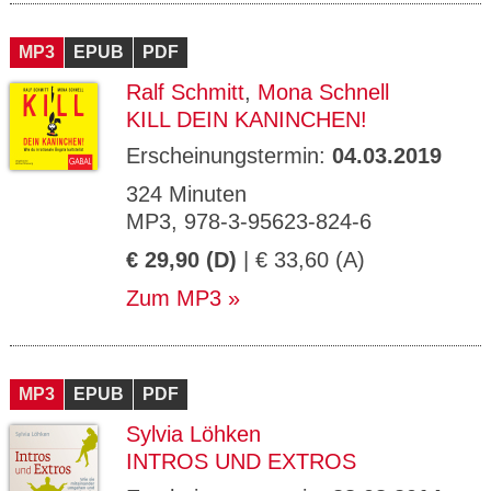
MP3
EPUB
PDF
Ralf Schmitt
,
Mona Schnell
KILL DEIN KANINCHEN!
Erscheinungstermin:
04.03.2019
324 Minuten
MP3, 978-3-95623-824-6
€ 29,90 (D)
| € 33,60 (A)
Zum MP3
MP3
EPUB
PDF
Sylvia Löhken
INTROS UND EXTROS