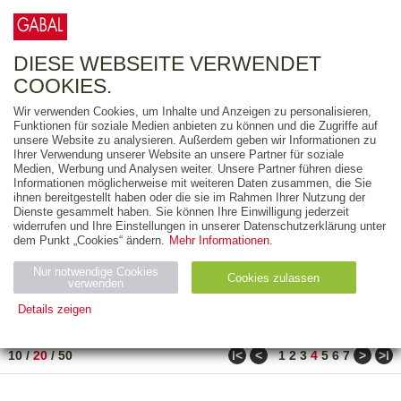
0
ARTIKEL
0.00 €
DIESE WEBSEITE VERWENDET
COOKIES.
Wir verwenden Cookies, um Inhalte und Anzeigen zu personalisieren,
FREITEXT
Funktionen für soziale Medien anbieten zu können und die Zugriffe auf
unsere Website zu analysieren. Außerdem geben wir Informationen zu
Ihrer Verwendung unserer Website an unsere Partner für soziale
AUSGABEART
Medien, Werbung und Analysen weiter. Unsere Partner führen diese
Informationen möglicherweise mit weiteren Daten zusammen, die Sie
AUS DER REIHE
ihnen bereitgestellt haben oder die sie im Rahmen Ihrer Nutzung der
Dienste gesammelt haben. Sie können Ihre Einwilligung jederzeit
widerrufen und Ihre Einstellungen in unserer Datenschutzerklärung unter
ZUM THEMA
dem Punkt „Cookies“ ändern.
Mehr Informationen.
Nur notwendige Cookies
Neuerscheinung
Bestseller
Cookies zulassen
suchen
verwenden
Details zeigen
TITEL
/
PREIS
/
DATUM
61 BIS 80 VON 271
Notwendig (2)
Statistiken (4)
Marketing (4)
ǀ<
<
>
>ǀ
10
/
20
/
50
1
2
3
4
5
6
7
Anbiet
Abl
Ty
Name
Zweck
er
auf
p
H