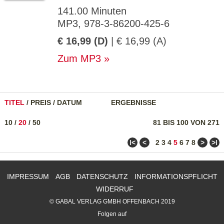
141.00 Minuten
MP3, 978-3-86200-425-6
€ 16,99 (D)
| € 16,99 (A)
Zum MP3
TITEL
/
PREIS
/
DATUM
ERGEBNISSE
10
/
20
/
50
81 BIS 100 VON 271
ǀ<
<
>
>ǀ
2
3
4
5
6
7
8
IMPRESSUM
AGB
DATENSCHUTZ
INFORMATIONSPFLICHT
WIDERRUF
© GABAL VERLAG GMBH OFFENBACH 2019
Folgen auf