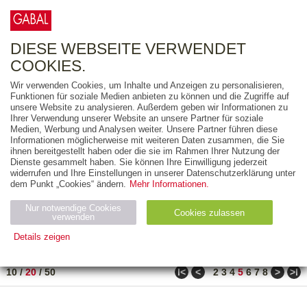
0
ARTIKEL
0.00 €
DIESE WEBSEITE VERWENDET
COOKIES.
Wir verwenden Cookies, um Inhalte und Anzeigen zu personalisieren,
FREITEXT
Funktionen für soziale Medien anbieten zu können und die Zugriffe auf
unsere Website zu analysieren. Außerdem geben wir Informationen zu
Ihrer Verwendung unserer Website an unsere Partner für soziale
AUSGABEART
Medien, Werbung und Analysen weiter. Unsere Partner führen diese
Informationen möglicherweise mit weiteren Daten zusammen, die Sie
AUS DER REIHE
ihnen bereitgestellt haben oder die sie im Rahmen Ihrer Nutzung der
Dienste gesammelt haben. Sie können Ihre Einwilligung jederzeit
widerrufen und Ihre Einstellungen in unserer Datenschutzerklärung unter
ZUM THEMA
dem Punkt „Cookies“ ändern.
Mehr Informationen.
Nur notwendige Cookies
Neuerscheinung
Bestseller
Cookies zulassen
suchen
verwenden
Details zeigen
TITEL
/
PREIS
/
DATUM
81 BIS 100 VON 271
Notwendig (2)
Statistiken (4)
Marketing (4)
ǀ<
<
>
>ǀ
10
/
20
/
50
2
3
4
5
6
7
8
Anbiet
Abl
Ty
Name
Zweck
er
auf
p
H