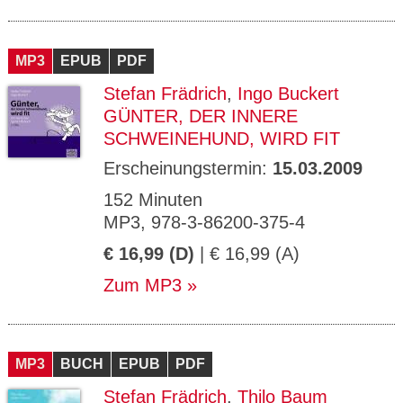
MP3
EPUB
PDF
Stefan Frädrich
,
Ingo Buckert
GÜNTER, DER INNERE
SCHWEINEHUND, WIRD FIT
Erscheinungstermin:
15.03.2009
152 Minuten
MP3, 978-3-86200-375-4
€ 16,99 (D)
| € 16,99 (A)
Zum MP3
MP3
BUCH
EPUB
PDF
Stefan Frädrich
,
Thilo Baum