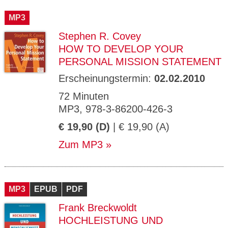
CMS_S
gabal-
Se
Wird für die Speicherung der Benutzer-
T
ESSION
verlag.
ssi
Session verwendet
T
MP3
_ID
de
on
P
H
Stephen R. Covey
gabal-
Speichert den Zustimmungsstatus des
90
GV_CO
T
verlag.
Benutzers für Cookies auf der aktuellen
Ta
OKIES
T
HOW TO DEVELOP YOUR
de
Domäne.
ge
P
PERSONAL MISSION STATEMENT
Erscheinungstermin:
02.02.2010
72 Minuten
MP3, 978-3-86200-426-3
€ 19,90 (D)
| € 19,90 (A)
Zum MP3
MP3
EPUB
PDF
Frank Breckwoldt
HOCHLEISTUNG UND