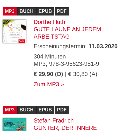
MP3
BUCH
EPUB
PDF
Dörthe Huth
GUTE LAUNE AN JEDEM
ARBEITSTAG
Erscheinungstermin:
11.03.2020
304 Minuten
MP3, 978-3-95623-951-9
€ 29,90 (D)
| € 30,80 (A)
Zum MP3
MP3
BUCH
EPUB
PDF
Stefan Frädrich
GÜNTER, DER INNERE