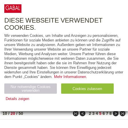
0
ARTIKEL
0.00 €
DIESE WEBSEITE VERWENDET
COOKIES.
Wir verwenden Cookies, um Inhalte und Anzeigen zu personalisieren,
FREITEXT
Funktionen für soziale Medien anbieten zu können und die Zugriffe auf
unsere Website zu analysieren. Außerdem geben wir Informationen zu
Ihrer Verwendung unserer Website an unsere Partner für soziale
AUSGABEART
Medien, Werbung und Analysen weiter. Unsere Partner führen diese
Informationen möglicherweise mit weiteren Daten zusammen, die Sie
AUS DER REIHE
ihnen bereitgestellt haben oder die sie im Rahmen Ihrer Nutzung der
Dienste gesammelt haben. Sie können Ihre Einwilligung jederzeit
widerrufen und Ihre Einstellungen in unserer Datenschutzerklärung unter
ZUM THEMA
dem Punkt „Cookies“ ändern.
Mehr Informationen.
Nur notwendige Cookies
Neuerscheinung
Bestseller
Cookies zulassen
suchen
verwenden
Details zeigen
TITEL
/
PREIS
/
DATUM
81 BIS 100 VON 271
Notwendig (2)
Statistiken (4)
Marketing (4)
ǀ<
<
>
>ǀ
10
/
20
/
50
2
3
4
5
6
7
8
Anbiet
Abl
Ty
Name
Zweck
er
auf
p
H