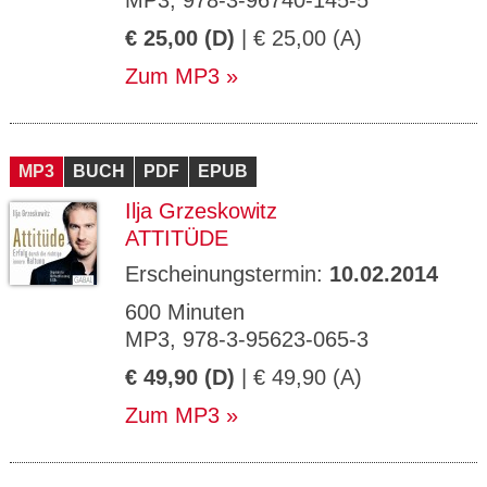
MP3, 978-3-96740-145-5
€ 25,00 (D)
| € 25,00 (A)
Zum MP3
MP3
BUCH
PDF
EPUB
Ilja Grzeskowitz
ATTITÜDE
Erscheinungstermin:
10.02.2014
600 Minuten
MP3, 978-3-95623-065-3
€ 49,90 (D)
| € 49,90 (A)
Zum MP3