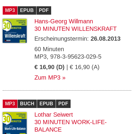
CMS_S
gabal-
Se
Wird für die Speicherung der Benutzer-
T
ESSION
verlag.
ssi
Session verwendet
T
MP3
_ID
EPUB
de
PDF
on
P
H
Hans-Georg Willmann
gabal-
Speichert den Zustimmungsstatus des
90
GV_CO
T
verlag.
Benutzers für Cookies auf der aktuellen
Ta
OKIES
T
30 MINUTEN WILLENSKRAFT
de
Domäne.
ge
P
Erscheinungstermin:
26.08.2013
60 Minuten
MP3, 978-3-95623-029-5
€ 16,90 (D)
| € 16,90 (A)
Zum MP3
MP3
BUCH
EPUB
PDF
Lothar Seiwert
30 MINUTEN WORK-LIFE-
BALANCE