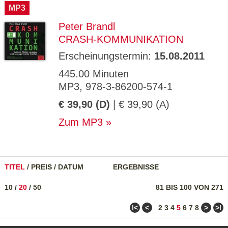
MP3
Peter Brandl
CRASH-KOMMUNIKATION
Erscheinungstermin:
15.08.2011
445.00 Minuten
MP3, 978-3-86200-574-1
€ 39,90 (D)
| € 39,90 (A)
Zum MP3
TITEL
/
PREIS
/
DATUM
ERGEBNISSE
10
/
20
/
50
81 BIS 100 VON 271
ǀ<
<
>
>ǀ
2
3
4
5
6
7
8