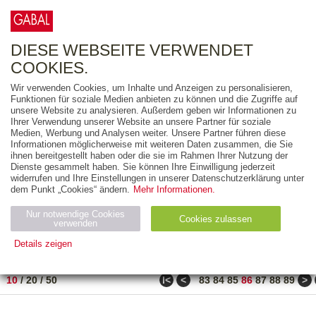
0
ARTIKEL
0.00 €
DIESE WEBSEITE VERWENDET
COOKIES.
Wir verwenden Cookies, um Inhalte und Anzeigen zu personalisieren,
FREITEXT
Funktionen für soziale Medien anbieten zu können und die Zugriffe auf
unsere Website zu analysieren. Außerdem geben wir Informationen zu
Ihrer Verwendung unserer Website an unsere Partner für soziale
AUSGABEART
Medien, Werbung und Analysen weiter. Unsere Partner führen diese
Informationen möglicherweise mit weiteren Daten zusammen, die Sie
AUS DER REIHE
ihnen bereitgestellt haben oder die sie im Rahmen Ihrer Nutzung der
Dienste gesammelt haben. Sie können Ihre Einwilligung jederzeit
widerrufen und Ihre Einstellungen in unserer Datenschutzerklärung unter
ZUM THEMA
dem Punkt „Cookies“ ändern.
Mehr Informationen.
Nur notwendige Cookies
Neuerscheinung
Bestseller
Cookies zulassen
suchen
verwenden
Details zeigen
TITEL
/
PREIS
/
DATUM
851 BIS 860 VON 917
Notwendig (2)
Statistiken (4)
Marketing (4)
ǀ<
<
>
10
/
20
/
50
83
84
85
86
87
88
89
Anbiet
Abl
Ty
Name
Zweck
er
auf
p
H