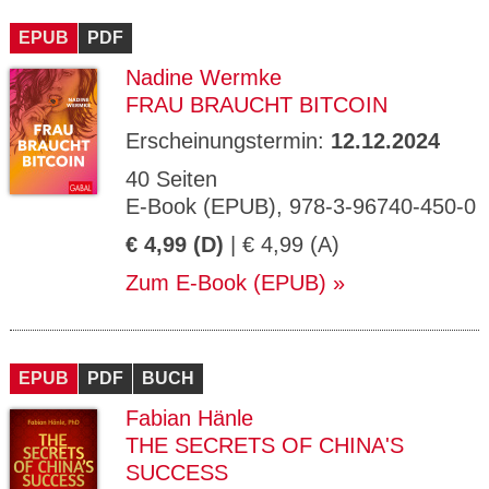
CMS_S
gabal-
Se
Wird für die Speicherung der Benutzer-
T
ESSION
verlag.
ssi
Session verwendet
T
EPUB
_ID
PDF
de
on
P
H
Nadine Wermke
gabal-
Speichert den Zustimmungsstatus des
90
GV_CO
T
verlag.
Benutzers für Cookies auf der aktuellen
Ta
OKIES
T
FRAU BRAUCHT BITCOIN
de
Domäne.
ge
P
Erscheinungstermin:
12.12.2024
40 Seiten
E-Book (EPUB), 978-3-96740-450-0
€ 4,99 (D)
| € 4,99 (A)
Zum E-Book (EPUB)
EPUB
PDF
BUCH
Fabian Hänle
THE SECRETS OF CHINA'S
SUCCESS