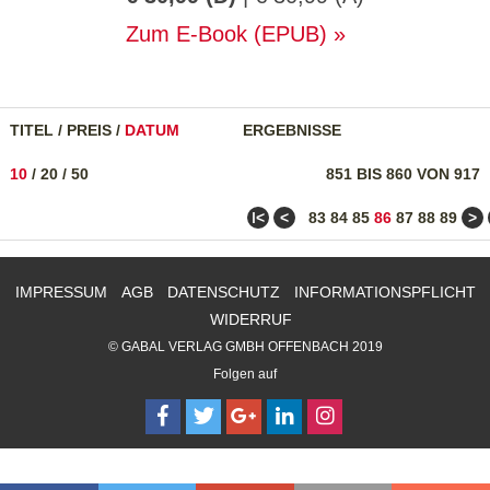
Zum E-Book (EPUB)
TITEL
/
PREIS
/
DATUM
ERGEBNISSE
10
/
20
/
50
851 BIS 860 VON 917
ǀ<
<
>
83
84
85
86
87
88
89
IMPRESSUM
AGB
DATENSCHUTZ
INFORMATIONSPFLICHT
WIDERRUF
© GABAL VERLAG GMBH OFFENBACH 2019
Folgen auf