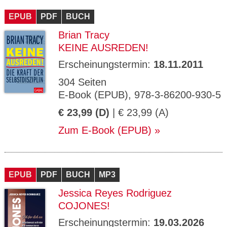
EPUB
PDF
BUCH
Brian Tracy
KEINE AUSREDEN!
Erscheinungstermin:
18.11.2011
304 Seiten
E-Book (EPUB), 978-3-86200-930-5
€ 23,99 (D)
| € 23,99 (A)
Zum E-Book (EPUB)
EPUB
PDF
BUCH
MP3
Jessica Reyes Rodriguez
COJONES!
Erscheinungstermin:
19.03.2026