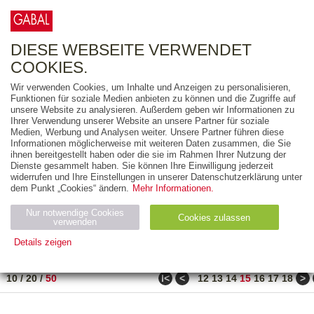
0
ARTIKEL
0.00 €
DIESE WEBSEITE VERWENDET
COOKIES.
Wir verwenden Cookies, um Inhalte und Anzeigen zu personalisieren,
FREITEXT
Funktionen für soziale Medien anbieten zu können und die Zugriffe auf
unsere Website zu analysieren. Außerdem geben wir Informationen zu
Ihrer Verwendung unserer Website an unsere Partner für soziale
AUSGABEART
Medien, Werbung und Analysen weiter. Unsere Partner führen diese
Informationen möglicherweise mit weiteren Daten zusammen, die Sie
AUS DER REIHE
ihnen bereitgestellt haben oder die sie im Rahmen Ihrer Nutzung der
Dienste gesammelt haben. Sie können Ihre Einwilligung jederzeit
widerrufen und Ihre Einstellungen in unserer Datenschutzerklärung unter
ZUM THEMA
dem Punkt „Cookies“ ändern.
Mehr Informationen.
Nur notwendige Cookies
Neuerscheinung
Bestseller
Cookies zulassen
suchen
verwenden
Details zeigen
TITEL
/
PREIS
/
DATUM
701 BIS 750 VON 917
Notwendig (2)
Statistiken (4)
Marketing (4)
ǀ<
<
>
10
/
20
/
50
12
13
14
15
16
17
18
Anbiet
Abl
Ty
Name
Zweck
er
auf
p
H