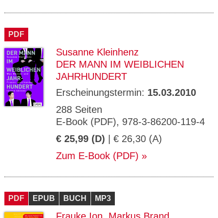
PDF
Susanne Kleinhenz
DER MANN IM WEIBLICHEN
JAHRHUNDERT
Erscheinungstermin:
15.03.2010
288 Seiten
E-Book (PDF), 978-3-86200-119-4
€ 25,99 (D)
| € 26,30 (A)
Zum E-Book (PDF)
PDF
EPUB
BUCH
MP3
Frauke Ion
,
Markus Brand