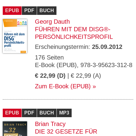
CMS_S
gabal-
Se
Wird für die Speicherung der Benutzer-
T
ESSION
verlag.
ssi
Session verwendet
T
EPUB
_ID
PDF
de
BUCH
on
P
H
Georg Dauth
gabal-
Speichert den Zustimmungsstatus des
90
GV_CO
T
verlag.
Benutzers für Cookies auf der aktuellen
Ta
OKIES
T
FÜHREN MIT DEM DISG®-
de
Domäne.
ge
P
PERSÖNLICHKEITSPROFIL
Erscheinungstermin:
25.09.2012
176 Seiten
E-Book (EPUB), 978-3-95623-312-8
€ 22,99 (D)
| € 22,99 (A)
Zum E-Book (EPUB)
EPUB
PDF
BUCH
MP3
Brian Tracy
DIE 32 GESETZE FÜR