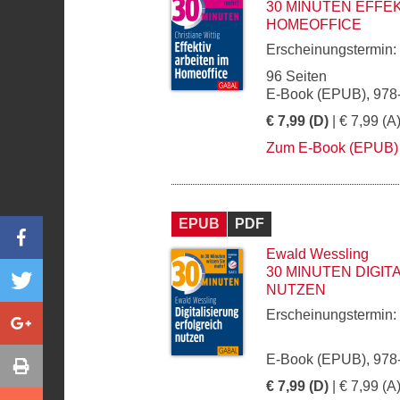
30 MINUTEN EFFEK
HOMEOFFICE
Erscheinungstermin:
96 Seiten
E-Book (EPUB), 978
€ 7,99 (D)
| € 7,99 (A
Zum E-Book (EPUB)
EPUB
PDF
Ewald Wessling
30 MINUTEN DIGI
NUTZEN
Erscheinungstermin:
E-Book (EPUB), 978
€ 7,99 (D)
| € 7,99 (A