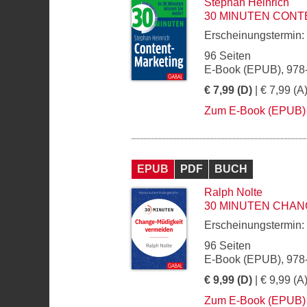
Stephan Heinrich
30 MINUTEN CONT
Erscheinungstermin:
96 Seiten
E-Book (EPUB), 978
€ 7,99 (D)
| € 7,99 (A
Zum E-Book (EPUB)
EPUB
PDF
BUCH
Ralph Nolte
30 MINUTEN CHAN
Erscheinungstermin:
96 Seiten
E-Book (EPUB), 978
€ 9,99 (D)
| € 9,99 (A
Zum E-Book (EPUB)