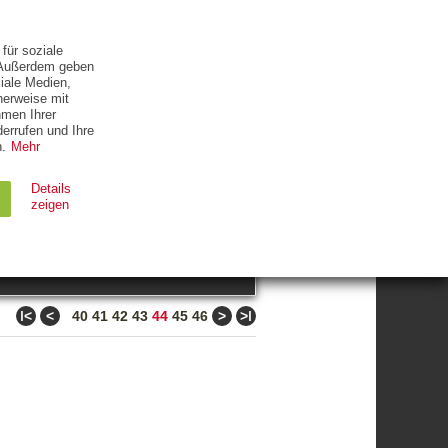
ETTER
KONTAKT
für soziale
. Außerdem geben
iale Medien,
herweise mit
hmen Ihrer
errufen und Ihre
.
Mehr
ZUM THEMA
Details
zeigen
suchen
Ablauf
Typ
ǀ<
<
>
>ǀ
40
41
42
43
44
45
46
Session
HTTP
90 Tage
HTTP