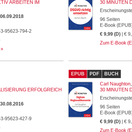
TIV ARBEITEN IM
30 MINUTEN 
Erscheinungst
06.09.2018
96 Seiten
E-Book (EPUB)
-3-95623-794-2
€ 9,99 (D)
| € 9
)
Zum E-Book (
EPUB
PDF
BUCH
Carl Naughton
TALISIERUNG ERFOLGREICH
30 MINUTEN 
Erscheinungst
30.08.2016
96 Seiten
E-Book (EPUB)
-3-95623-427-9
€ 9,99 (D)
| € 9
)
Zum E-Book (