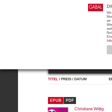
0
ARTIKEL
0.00 €
D
Wir
Med
wir
Wer
START
BÜCHER
wei
Nut
GESAMTVERZEICHNIS
BÜCHER
E-BO
Ein
Inf
FREITEXT
Neuerscheinung
Bests
Notwendig (2)
Name
TITEL
/
PREIS
/
DATUM
E
CMS_SESSIO
GV_COOKIES
EPUB
PDF
Christiane Wittig