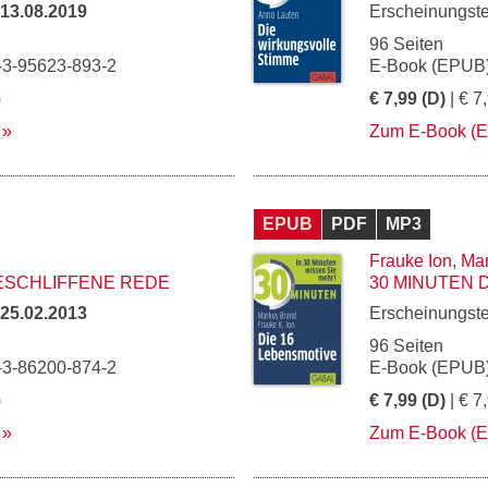
13.08.2019
Erscheinungst
96 Seiten
-3-95623-893-2
E-Book (EPUB)
)
€ 7,99 (D)
| € 7
Zum E-Book (
EPUB
PDF
MP3
Frauke Ion
,
Mar
GESCHLIFFENE REDE
30 MINUTEN 
25.02.2013
Erscheinungst
96 Seiten
-3-86200-874-2
E-Book (EPUB)
)
€ 7,99 (D)
| € 7
Zum E-Book (