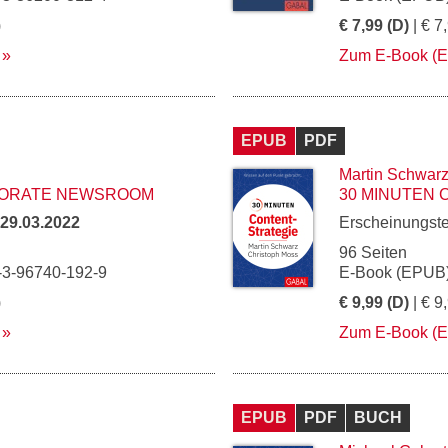
)
€ 7,99 (D)
| € 7
Zum E-Book (
EPUB
PDF
Martin Schwar
PORATE NEWSROOM
30 MINUTEN 
29.03.2022
Erscheinungst
96 Seiten
-3-96740-192-9
E-Book (EPUB)
)
€ 9,99 (D)
| € 9
Zum E-Book (
EPUB
PDF
BUCH