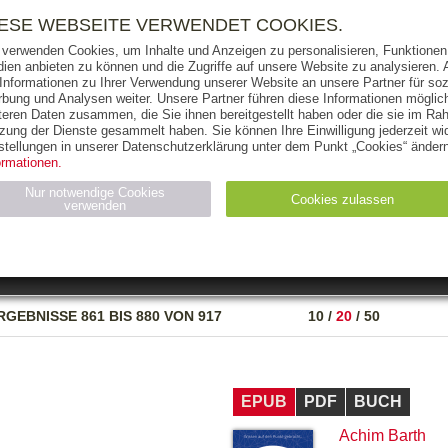
RIGHTS
PRESSE
HANDEL
FÜR UNTERNEHMEN
NEWSL
IESE WEBSEITE VERWENDET COOKIES.
 verwenden Cookies, um Inhalte und Anzeigen zu personalisieren, Funktionen 
ien anbieten zu können und die Zugriffe auf unsere Website zu analysieren
 Informationen zu Ihrer Verwendung unserer Website an unsere Partner für soz
bung und Analysen weiter. Unsere Partner führen diese Informationen möglic
THEMEN
AUTOREN
VERLAG
teren Daten zusammen, die Sie ihnen bereitgestellt haben oder die sie im Ra
zung der Dienste gesammelt haben. Sie können Ihre Einwilligung jederzeit wid
OKS
AUDIO-CDS
MP3
NON-BOOKS
stellungen in unserer Datenschutzerklärung unter dem Punkt „Cookies“ ändern
ormationen.
AUSGABEART
AUS DER REIHE
Nur notwendige Cookies
Cookies zulassen
verwenden
eller
Statistiken (4)
Marketing (4)
Anbieter
Zweck
RGEBNISSE
861 BIS 880 VON 917
10
/
20
/
50
gabal-
N_ID
Wird für die Speicherung der Benutzer-Session verwendet
verlag.de
gabal-
Speichert den Zustimmungsstatus des Benutzers für Cookies
verlag.de
auf der aktuellen Domäne.
EPUB
PDF
BUCH
Achim Barth