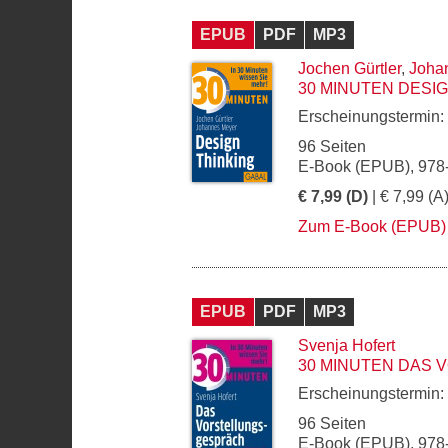
EPUB
PDF
MP3
Jochen Gürtler
,
Joha
30 MINUTEN DESIG
Erscheinungstermin:
96 Seiten
E-Book (EPUB), 978
€ 7,99 (D)
| € 7,99 (A
Zum E-Book (EPUB)
EPUB
PDF
MP3
Svenja Hofert
30 MINUTEN DAS
Erscheinungstermin:
96 Seiten
E-Book (EPUB), 978