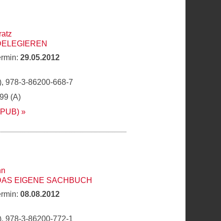
ratz
DELEGIEREN
ermin:
29.05.2012
, 978-3-86200-668-7
,99 (A)
EPUB)
nn
DAS EIGENE SACHBUCH
ermin:
08.08.2012
, 978-3-86200-772-1