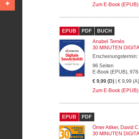
Zum E-Book (EPUB)
EPUB
PDF
BUCH
Anabel Ternès
30 MINUTEN DIGI
Erscheinungstermin:
96 Seiten
E-Book (EPUB), 978
€ 9,99 (D)
| € 9,99 (A
Zum E-Book (EPUB)
EPUB
PDF
Ömer Atiker
,
David C
30 MINUTEN DIGIT