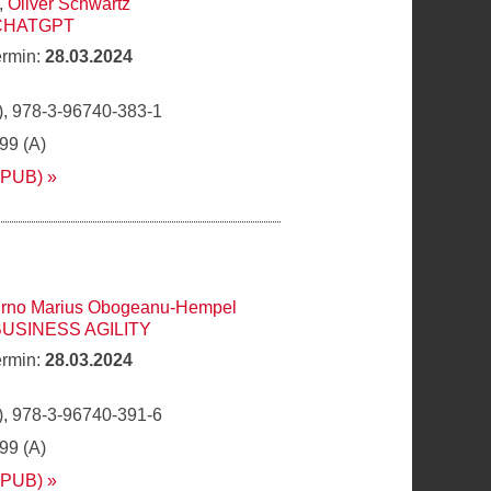
,
Oliver Schwartz
CHATGPT
ermin:
28.03.2024
, 978-3-96740-383-1
,99 (A)
EPUB)
rno Marius Obogeanu-Hempel
BUSINESS AGILITY
ermin:
28.03.2024
, 978-3-96740-391-6
,99 (A)
EPUB)