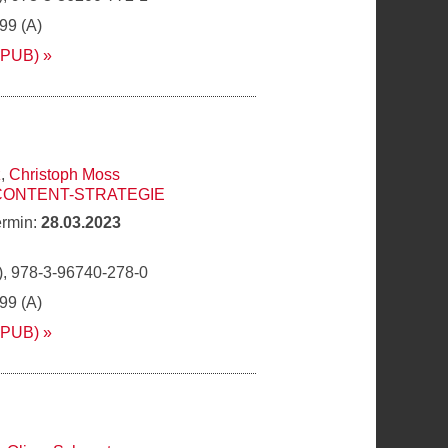
,99 (A)
EPUB)
z
,
Christoph Moss
CONTENT-STRATEGIE
ermin:
28.03.2023
, 978-3-96740-278-0
,99 (A)
EPUB)