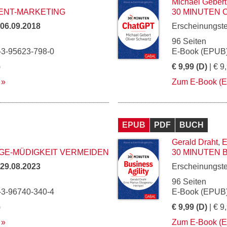
Michael Gebert
ENT-MARKETING
30 MINUTEN 
06.09.2018
Erscheinungst
96 Seiten
-3-95623-798-0
E-Book (EPUB)
)
€ 9,99 (D)
| € 9
Zum E-Book (
EPUB
PDF
BUCH
Gerald Draht
,
E
GE-MÜDIGKEIT VERMEIDEN
30 MINUTEN 
29.08.2023
Erscheinungst
96 Seiten
-3-96740-340-4
E-Book (EPUB)
)
€ 9,99 (D)
| € 9
Zum E-Book (