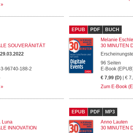
EPUB
PDF
BUCH
Melanie Eschl
TALE SOUVERÄNITÄT
30 MINUTEN 
29.03.2022
Erscheinungst
96 Seiten
-3-96740-188-2
E-Book (EPUB)
)
€ 7,99 (D)
| € 7
Zum E-Book (
EPUB
PDF
MP3
. Luna
Anno Lauten
ALE INNOVATION
30 MINUTEN 