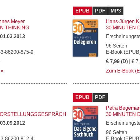
EPUB
PDF
MP3
nnes Meyer
Hans-Jürgen K
N THINKING
30 MINUTEN 
01.03.2013
Erscheinungst
96 Seiten
-3-86200-875-9
E-Book (EPUB)
)
€ 7,99 (D)
| € 7
Zum E-Book (
EPUB
PDF
Petra Begema
 VORSTELLUNGSGESPRÄCH
30 MINUTEN 
03.09.2012
Erscheinungst
96 Seiten
-3-86200-812-4
E-Book (EPUB)