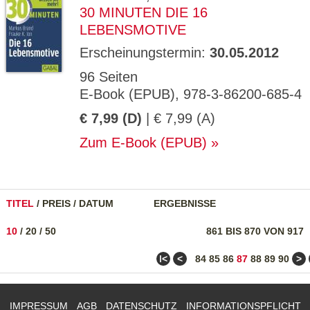
30 MINUTEN DIE 16
LEBENSMOTIVE
Erscheinungstermin:
30.05.2012
96 Seiten
E-Book (EPUB), 978-3-86200-685-4
€ 7,99 (D)
| € 7,99 (A)
Zum E-Book (EPUB)
TITEL
/
PREIS
/
DATUM
ERGEBNISSE
10
/
20
/
50
861 BIS 870 VON 917
ǀ<
<
>
84
85
86
87
88
89
90
IMPRESSUM
AGB
DATENSCHUTZ
INFORMATIONSPFLICHT