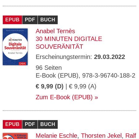
EPUB
PDF
BUCH
Anabel Ternès
30 MINUTEN DIGITALE
SOUVERÄNITÄT
Erscheinungstermin:
29.03.2022
96 Seiten
E-Book (EPUB), 978-3-96740-188-2
€ 9,99 (D)
| € 9,99 (A)
Zum E-Book (EPUB)
EPUB
PDF
BUCH
Melanie Eschle
,
Thorsten Jekel
,
Ralf