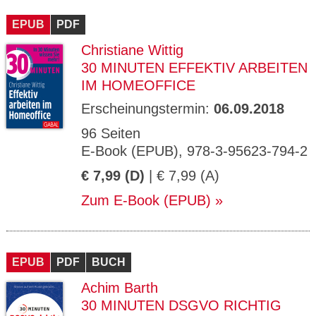
CMS_S
gabal-
Se
Wird für die Speicherung der Benutzer-
T
ESSION
verlag.
ssi
Session verwendet
T
EPUB
_ID
PDF
de
on
P
H
Christiane Wittig
gabal-
Speichert den Zustimmungsstatus des
90
GV_CO
T
verlag.
Benutzers für Cookies auf der aktuellen
Ta
OKIES
T
30 MINUTEN EFFEKTIV ARBEITEN
de
Domäne.
ge
P
IM HOMEOFFICE
Erscheinungstermin:
06.09.2018
96 Seiten
E-Book (EPUB), 978-3-95623-794-2
€ 7,99 (D)
| € 7,99 (A)
Zum E-Book (EPUB)
EPUB
PDF
BUCH
Achim Barth
30 MINUTEN DSGVO RICHTIG