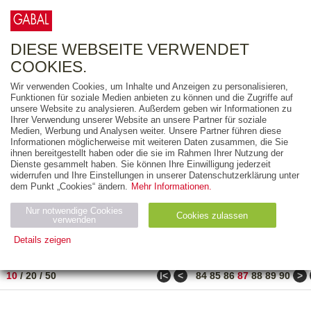
0
ARTIKEL
0.00 €
DIESE WEBSEITE VERWENDET
COOKIES.
Wir verwenden Cookies, um Inhalte und Anzeigen zu personalisieren,
FREITEXT
Funktionen für soziale Medien anbieten zu können und die Zugriffe auf
unsere Website zu analysieren. Außerdem geben wir Informationen zu
Ihrer Verwendung unserer Website an unsere Partner für soziale
AUSGABEART
Medien, Werbung und Analysen weiter. Unsere Partner führen diese
Informationen möglicherweise mit weiteren Daten zusammen, die Sie
AUS DER REIHE
ihnen bereitgestellt haben oder die sie im Rahmen Ihrer Nutzung der
Dienste gesammelt haben. Sie können Ihre Einwilligung jederzeit
widerrufen und Ihre Einstellungen in unserer Datenschutzerklärung unter
ZUM THEMA
dem Punkt „Cookies“ ändern.
Mehr Informationen.
Nur notwendige Cookies
Neuerscheinung
Bestseller
Cookies zulassen
suchen
verwenden
Details zeigen
TITEL
/
PREIS
/
DATUM
861 BIS 870 VON 917
Notwendig (2)
Statistiken (4)
Marketing (4)
ǀ<
<
>
10
/
20
/
50
84
85
86
87
88
89
90
Anbiet
Abl
Ty
Name
Zweck
er
auf
p
H