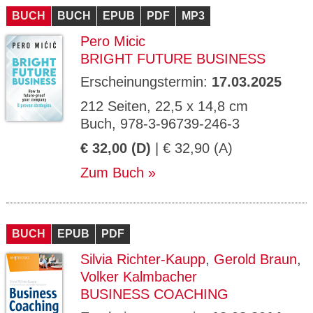
BUCH
BUCH
EPUB
PDF
MP3
Pero Micic
BRIGHT FUTURE BUSINESS
Erscheinungstermin:
17.03.2025
212 Seiten, 22,5 x 14,8 cm
Buch, 978-3-96739-246-3
€ 32,00 (D)
| € 32,90 (A)
Zum Buch
BUCH
EPUB
PDF
Silvia Richter-Kaupp
,
Gerold Braun
,
Volker Kalmbacher
BUSINESS COACHING