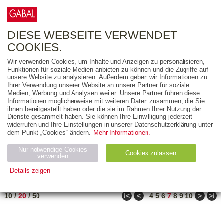
0
ARTIKEL
0.00 €
DIESE WEBSEITE VERWENDET
COOKIES.
Wir verwenden Cookies, um Inhalte und Anzeigen zu personalisieren,
FREITEXT
Funktionen für soziale Medien anbieten zu können und die Zugriffe auf
unsere Website zu analysieren. Außerdem geben wir Informationen zu
Ihrer Verwendung unserer Website an unsere Partner für soziale
AUSGABEART
Medien, Werbung und Analysen weiter. Unsere Partner führen diese
Informationen möglicherweise mit weiteren Daten zusammen, die Sie
AUS DER REIHE
ihnen bereitgestellt haben oder die sie im Rahmen Ihrer Nutzung der
Dienste gesammelt haben. Sie können Ihre Einwilligung jederzeit
widerrufen und Ihre Einstellungen in unserer Datenschutzerklärung unter
ZUM THEMA
dem Punkt „Cookies“ ändern.
Mehr Informationen.
Nur notwendige Cookies
Neuerscheinung
Bestseller
Cookies zulassen
suchen
verwenden
Details zeigen
TITEL
/
PREIS
/
DATUM
121 BIS 140 VON 486
Notwendig (2)
Statistiken (4)
Marketing (4)
ǀ<
<
>
>ǀ
10
/
20
/
50
4
5
6
7
8
9
10
Anbiet
Abl
Ty
Name
Zweck
er
auf
p
H