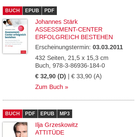
CMS_S
gabal-
Se
Wird für die Speicherung der Benutzer-
T
ESSION
verlag.
ssi
Session verwendet
T
BUCH
_ID
EPUB
de
PDF
on
P
H
Johannes Stärk
gabal-
Speichert den Zustimmungsstatus des
90
GV_CO
T
verlag.
Benutzers für Cookies auf der aktuellen
Ta
OKIES
T
ASSESSMENT-CENTER
de
Domäne.
ge
P
ERFOLGREICH BESTEHEN
Erscheinungstermin:
03.03.2011
432 Seiten, 21,5 x 15,3 cm
Buch, 978-3-86936-184-0
€ 32,90 (D)
| € 33,90 (A)
Zum Buch
BUCH
PDF
EPUB
MP3
Ilja Grzeskowitz
ATTITÜDE