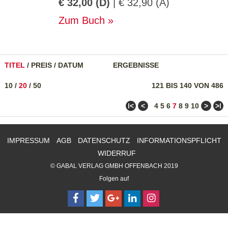
€ 32,00 (D)
| € 32,90 (A)
Zum Buch
TITEL
/
PREIS
/
DATUM
ERGEBNISSE
10
/
20
/
50
121 BIS 140 VON 486
ǀ<
<
>
>ǀ
4
5
6
7
8
9
10
IMPRESSUM
AGB
DATENSCHUTZ
INFORMATIONSPFLICHT
WIDERRUF
© GABAL VERLAG GMBH OFFENBACH 2019
Folgen auf