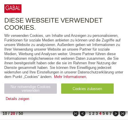
0
ARTIKEL
0.00 €
DIESE WEBSEITE VERWENDET
COOKIES.
Wir verwenden Cookies, um Inhalte und Anzeigen zu personalisieren,
FREITEXT
Funktionen für soziale Medien anbieten zu können und die Zugriffe auf
unsere Website zu analysieren. Außerdem geben wir Informationen zu
Ihrer Verwendung unserer Website an unsere Partner für soziale
AUSGABEART
Medien, Werbung und Analysen weiter. Unsere Partner führen diese
Informationen möglicherweise mit weiteren Daten zusammen, die Sie
AUS DER REIHE
ihnen bereitgestellt haben oder die sie im Rahmen Ihrer Nutzung der
Dienste gesammelt haben. Sie können Ihre Einwilligung jederzeit
widerrufen und Ihre Einstellungen in unserer Datenschutzerklärung unter
ZUM THEMA
dem Punkt „Cookies“ ändern.
Mehr Informationen.
Nur notwendige Cookies
Neuerscheinung
Bestseller
Cookies zulassen
suchen
verwenden
Details zeigen
TITEL
/
PREIS
/
DATUM
61 BIS 80 VON 486
Notwendig (2)
Statistiken (4)
Marketing (4)
ǀ<
<
>
>ǀ
10
/
20
/
50
1
2
3
4
5
6
7
Anbiet
Abl
Ty
Name
Zweck
er
auf
p
H