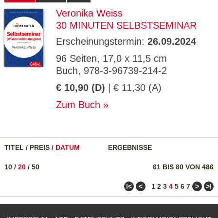
Veronika Weiss
30 MINUTEN SELBSTSEMINAR
Erscheinungstermin:
26.09.2024
96 Seiten, 17,0 x 11,5 cm
Buch, 978-3-96739-214-2
€ 10,90 (D)
| € 11,30 (A)
Zum Buch
TITEL
/
PREIS
/
DATUM
ERGEBNISSE
10
/
20
/
50
61 BIS 80 VON 486
ǀ<
<
>
>ǀ
1
2
3
4
5
6
7