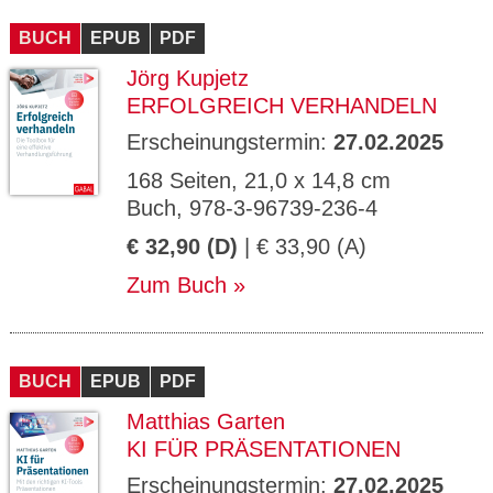
CMS_S
gabal-
Se
Wird für die Speicherung der Benutzer-
T
ESSION
verlag.
ssi
Session verwendet
T
BUCH
_ID
EPUB
de
PDF
on
P
H
Jörg Kupjetz
gabal-
Speichert den Zustimmungsstatus des
90
GV_CO
T
verlag.
Benutzers für Cookies auf der aktuellen
Ta
OKIES
T
ERFOLGREICH VERHANDELN
de
Domäne.
ge
P
Erscheinungstermin:
27.02.2025
168 Seiten, 21,0 x 14,8 cm
Buch, 978-3-96739-236-4
€ 32,90 (D)
| € 33,90 (A)
Zum Buch
BUCH
EPUB
PDF
Matthias Garten
KI FÜR PRÄSENTATIONEN
Erscheinungstermin:
27.02.2025