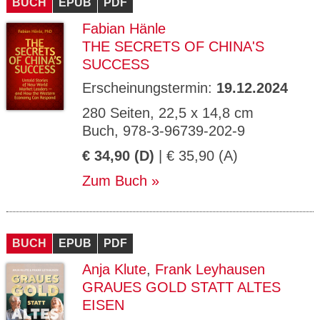
BUCH
EPUB
PDF
Fabian Hänle
THE SECRETS OF CHINA'S
SUCCESS
Erscheinungstermin:
19.12.2024
280 Seiten, 22,5 x 14,8 cm
Buch, 978-3-96739-202-9
€ 34,90 (D)
| € 35,90 (A)
Zum Buch
BUCH
EPUB
PDF
Anja Klute
,
Frank Leyhausen
GRAUES GOLD STATT ALTES
EISEN