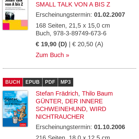
SMALL TALK VON A BIS Z
Erscheinungstermin:
01.02.2007
168 Seiten, 21,5 x 15,0 cm
Buch, 978-3-89749-673-6
€ 19,90 (D)
| € 20,50 (A)
Zum Buch
BUCH
EPUB
PDF
MP3
Stefan Frädrich
,
Thilo Baum
GÜNTER, DER INNERE
SCHWEINEHUND, WIRD
NICHTRAUCHER
Erscheinungstermin:
01.10.2006
216 Seiten, 18,0 x 12,5 cm