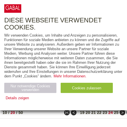
0
ARTIKEL
0.00 €
DIESE WEBSEITE VERWENDET
COOKIES.
Wir verwenden Cookies, um Inhalte und Anzeigen zu personalisieren,
FREITEXT
Funktionen für soziale Medien anbieten zu können und die Zugriffe auf
unsere Website zu analysieren. Außerdem geben wir Informationen zu
Ihrer Verwendung unserer Website an unsere Partner für soziale
AUSGABEART
Medien, Werbung und Analysen weiter. Unsere Partner führen diese
Informationen möglicherweise mit weiteren Daten zusammen, die Sie
AUS DER REIHE
ihnen bereitgestellt haben oder die sie im Rahmen Ihrer Nutzung der
Dienste gesammelt haben. Sie können Ihre Einwilligung jederzeit
widerrufen und Ihre Einstellungen in unserer Datenschutzerklärung unter
ZUM THEMA
dem Punkt „Cookies“ ändern.
Mehr Informationen.
Nur notwendige Cookies
Neuerscheinung
Bestseller
Cookies zulassen
suchen
verwenden
Details zeigen
TITEL
/
PREIS
/
DATUM
461 BIS 480 VON 486
Notwendig (2)
Statistiken (4)
Marketing (4)
ǀ<
<
>
10
/
20
/
50
19
20
21
22
23
24
25
Anbiet
Abl
Ty
Name
Zweck
er
auf
p
H