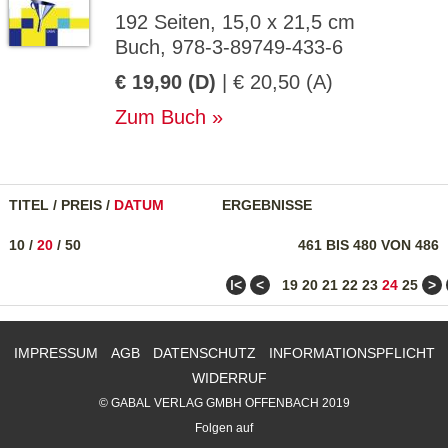
192 Seiten, 15,0 x 21,5 cm
Buch, 978-3-89749-433-6
€ 19,90 (D)
| € 20,50 (A)
Zum Buch
TITEL
/
PREIS
/
DATUM
ERGEBNISSE
10
/
20
/
50
461 BIS 480 VON 486
ǀ<
<
>
19
20
21
22
23
24
25
IMPRESSUM
AGB
DATENSCHUTZ
INFORMATIONSPFLICHT
WIDERRUF
© GABAL VERLAG GMBH OFFENBACH 2019
Folgen auf