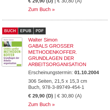
€ 29,90 (D)
| € 30,80 (A)
Zum Buch
BUCH
EPUB
PDF
Walter Simon
GABALS GROSSER M
ETHODENKOFFER. G
RUNDLAGEN DER A
RBEITSORGANISATION
Erscheinungstermin:
01.10.2004
306 Seiten, 21,5 x 15,3 cm
Buch, 978-3-89749-454-1
€ 29,90 (D)
| € 30,80 (A)
Zum Buch