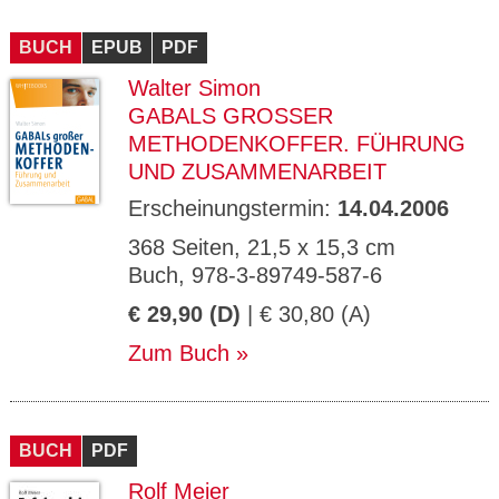
BUCH
EPUB
PDF
Walter Simon
GABALS GROSSER M
ETHODENKOFFER. FÜHRUNG U
ND ZUSAMMENARBEIT
Erscheinungstermin:
14.04.2006
368 Seiten, 21,5 x 15,3 cm
Buch, 978-3-89749-587-6
€ 29,90 (D)
| € 30,80 (A)
Zum Buch
BUCH
PDF
Rolf Meier