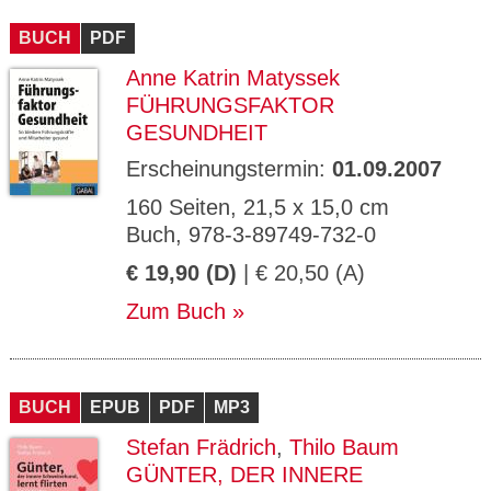
CMS_S
gabal-
Se
Wird für die Speicherung der Benutzer-
T
ESSION
verlag.
ssi
Session verwendet
T
BUCH
_ID
PDF
de
on
P
H
Anne Katrin Matyssek
gabal-
Speichert den Zustimmungsstatus des
90
GV_CO
T
verlag.
Benutzers für Cookies auf der aktuellen
Ta
OKIES
T
FÜHRUNGSFAKTOR
de
Domäne.
ge
P
GESUNDHEIT
Erscheinungstermin:
01.09.2007
160 Seiten, 21,5 x 15,0 cm
Buch, 978-3-89749-732-0
€ 19,90 (D)
| € 20,50 (A)
Zum Buch
BUCH
EPUB
PDF
MP3
Stefan Frädrich
,
Thilo Baum
GÜNTER, DER INNERE