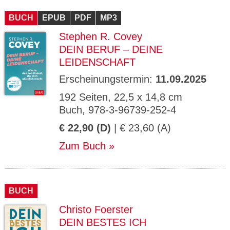
CMS_S
gabal-
Se
Wird für die Speicherung der Benutzer-
T
ESSION
verlag.
ssi
Session verwendet
T
BUCH
_ID
EPUB
de
PDF
MP3
on
P
H
Stephen R. Covey
gabal-
Speichert den Zustimmungsstatus des
90
GV_CO
T
verlag.
Benutzers für Cookies auf der aktuellen
Ta
OKIES
T
DEIN BERUF – DEINE
de
Domäne.
ge
P
LEIDENSCHAFT
Erscheinungstermin:
11.09.2025
192 Seiten, 22,5 x 14,8 cm
Buch, 978-3-96739-252-4
€ 22,90 (D)
| € 23,60 (A)
Zum Buch
BUCH
Christo Foerster
DEIN BESTES ICH