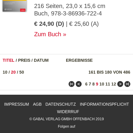
216 Seiten, 23,0 x 15,6 cm
Buch, 978-3-86936-722-4
€ 24,90 (D)
| € 25,60 (A)
Zum Buch
TITEL
/
PREIS
/
DATUM
ERGEBNISSE
10
/
20
/
50
161 BIS 180 VON 486
ǀ<
<
>
>ǀ
6
7
8
9
10
11
12
IMPRESSUM
AGB
DATENSCHUTZ
INFORMATIONSPFLICHT
WIDERRUF
© GABAL VERLAG GMBH OFFENBACH 2019
Folgen auf