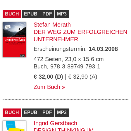
BUCH
EPUB
PDF
MP3
Stefan Merath
DER WEG ZUM ERFOLGREICHEN
UNTERNEHMER
Erscheinungstermin:
14.03.2008
472 Seiten, 23,0 x 15,6 cm
Buch, 978-3-89749-793-1
€ 32,00 (D)
| € 32,90 (A)
Zum Buch
BUCH
EPUB
PDF
MP3
Ingrid Gerstbach
DESIGN THINKING IM