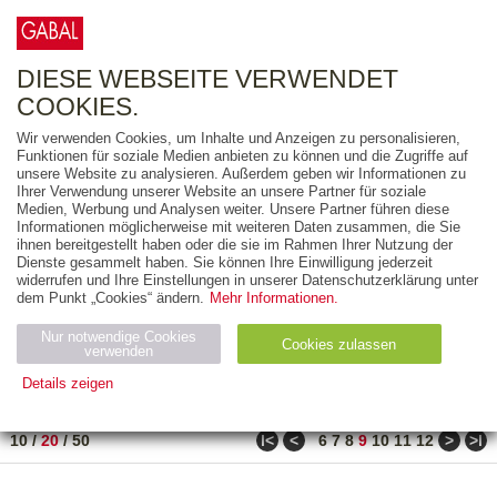
0
ARTIKEL
0.00 €
DIESE WEBSEITE VERWENDET
COOKIES.
Wir verwenden Cookies, um Inhalte und Anzeigen zu personalisieren,
FREITEXT
Funktionen für soziale Medien anbieten zu können und die Zugriffe auf
unsere Website zu analysieren. Außerdem geben wir Informationen zu
Ihrer Verwendung unserer Website an unsere Partner für soziale
AUSGABEART
Medien, Werbung und Analysen weiter. Unsere Partner führen diese
Informationen möglicherweise mit weiteren Daten zusammen, die Sie
AUS DER REIHE
ihnen bereitgestellt haben oder die sie im Rahmen Ihrer Nutzung der
Dienste gesammelt haben. Sie können Ihre Einwilligung jederzeit
widerrufen und Ihre Einstellungen in unserer Datenschutzerklärung unter
ZUM THEMA
dem Punkt „Cookies“ ändern.
Mehr Informationen.
Nur notwendige Cookies
Neuerscheinung
Bestseller
Cookies zulassen
suchen
verwenden
Details zeigen
TITEL
/
PREIS
/
DATUM
161 BIS 180 VON 486
Notwendig (2)
Statistiken (4)
Marketing (4)
ǀ<
<
>
>ǀ
10
/
20
/
50
6
7
8
9
10
11
12
Anbiet
Abl
Ty
Name
Zweck
er
auf
p
H