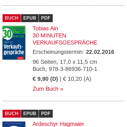
BUCH
EPUB
PDF
Tobias Ain
30 MINUTEN
VERKAUFSGESPRÄCHE
Erscheinungstermin:
22.02.2016
96 Seiten, 17,0 x 11,5 cm
Buch, 978-3-86936-710-1
€ 9,90 (D)
| € 10,20 (A)
Zum Buch
BUCH
EPUB
PDF
Ardeschyr Hagmaier