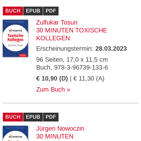
CMS_S
gabal-
Se
Wird für die Speicherung der Benutzer-
T
ESSION
verlag.
ssi
Session verwendet
T
BUCH
_ID
EPUB
de
PDF
on
P
H
Zulfukar Tosun
gabal-
Speichert den Zustimmungsstatus des
90
GV_CO
T
verlag.
Benutzers für Cookies auf der aktuellen
Ta
OKIES
T
30 MINUTEN TOXISCHE
de
Domäne.
ge
P
KOLLEGEN
Erscheinungstermin:
28.03.2023
96 Seiten, 17,0 x 11,5 cm
Buch, 978-3-96739-133-6
€ 10,90 (D)
| € 11,30 (A)
Zum Buch
BUCH
EPUB
PDF
Jürgen Nowoczin
30 MINUTEN