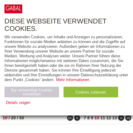
0
ARTIKEL
0.00 €
DIESE WEBSEITE VERWENDET
COOKIES.
Wir verwenden Cookies, um Inhalte und Anzeigen zu personalisieren,
FREITEXT
Funktionen für soziale Medien anbieten zu können und die Zugriffe auf
unsere Website zu analysieren. Außerdem geben wir Informationen zu
Ihrer Verwendung unserer Website an unsere Partner für soziale
AUSGABEART
Medien, Werbung und Analysen weiter. Unsere Partner führen diese
Informationen möglicherweise mit weiteren Daten zusammen, die Sie
AUS DER REIHE
ihnen bereitgestellt haben oder die sie im Rahmen Ihrer Nutzung der
Dienste gesammelt haben. Sie können Ihre Einwilligung jederzeit
widerrufen und Ihre Einstellungen in unserer Datenschutzerklärung unter
ZUM THEMA
dem Punkt „Cookies“ ändern.
Mehr Informationen.
Nur notwendige Cookies
Neuerscheinung
Bestseller
Cookies zulassen
suchen
verwenden
Details zeigen
TITEL
/
PREIS
/
DATUM
91 BIS 100 VON 486
Notwendig (2)
Statistiken (4)
Marketing (4)
ǀ<
<
>
>ǀ
10
/
20
/
50
7
8
9
10
11
12
13
Anbiet
Abl
Ty
Name
Zweck
er
auf
p
H