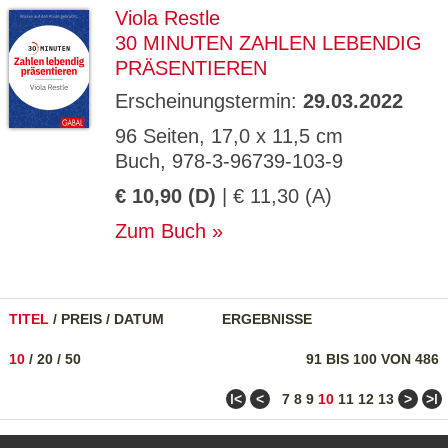
Viola Restle
30 MINUTEN ZAHLEN LEBENDIG
PRÄSENTIEREN
Erscheinungstermin:
29.03.2022
96 Seiten, 17,0 x 11,5 cm
Buch, 978-3-96739-103-9
€ 10,90 (D)
| € 11,30 (A)
Zum Buch
TITEL
/
PREIS
/
DATUM
ERGEBNISSE
10
/
20
/
50
91 BIS 100 VON 486
ǀ<
<
>
>ǀ
7
8
9
10
11
12
13