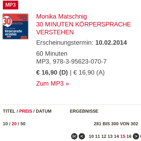
MP3
Monika Matschnig
30 MINUTEN KÖRPERSPRACHE
VERSTEHEN
Erscheinungstermin:
10.02.2014
60 Minuten
MP3, 978-3-95623-070-7
€ 16,90 (D)
| € 16,90 (A)
Zum MP3
TITEL
/
PREIS
/
DATUM
ERGEBNISSE
10
/
20
/
50
281 BIS 300 VON 302
ǀ<
<
>
10
11
12
13
14
15
16