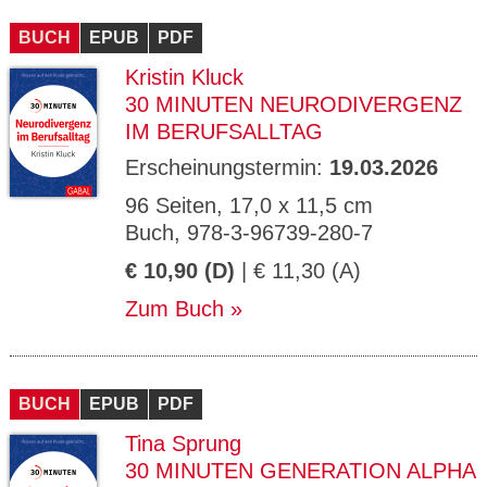
CMS_S
gabal-
Se
Wird für die Speicherung der Benutzer-
T
ESSION
verlag.
ssi
Session verwendet
T
BUCH
_ID
EPUB
de
PDF
on
P
H
Kristin Kluck
gabal-
Speichert den Zustimmungsstatus des
90
GV_CO
T
verlag.
Benutzers für Cookies auf der aktuellen
Ta
OKIES
T
30 MINUTEN NEURODIVERGENZ
de
Domäne.
ge
P
IM BERUFSALLTAG
Erscheinungstermin:
19.03.2026
96 Seiten, 17,0 x 11,5 cm
Buch, 978-3-96739-280-7
€ 10,90 (D)
| € 11,30 (A)
Zum Buch
BUCH
EPUB
PDF
Tina Sprung
30 MINUTEN GENERATION ALPHA