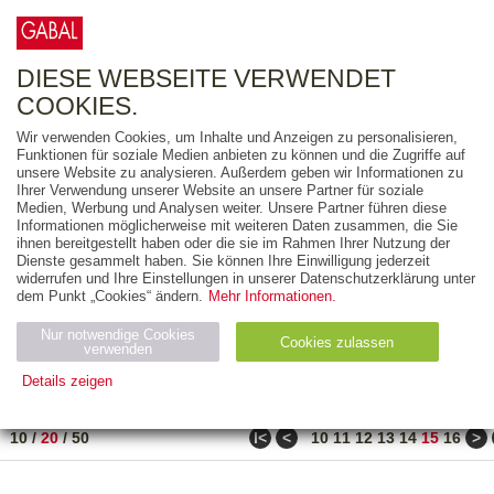
0
ARTIKEL
0.00 €
DIESE WEBSEITE VERWENDET
COOKIES.
Wir verwenden Cookies, um Inhalte und Anzeigen zu personalisieren,
FREITEXT
Funktionen für soziale Medien anbieten zu können und die Zugriffe auf
unsere Website zu analysieren. Außerdem geben wir Informationen zu
Ihrer Verwendung unserer Website an unsere Partner für soziale
AUSGABEART
Medien, Werbung und Analysen weiter. Unsere Partner führen diese
Informationen möglicherweise mit weiteren Daten zusammen, die Sie
AUS DER REIHE
ihnen bereitgestellt haben oder die sie im Rahmen Ihrer Nutzung der
Dienste gesammelt haben. Sie können Ihre Einwilligung jederzeit
widerrufen und Ihre Einstellungen in unserer Datenschutzerklärung unter
ZUM THEMA
dem Punkt „Cookies“ ändern.
Mehr Informationen.
Nur notwendige Cookies
Neuerscheinung
Bestseller
Cookies zulassen
suchen
verwenden
Details zeigen
TITEL
/
PREIS
/
DATUM
281 BIS 300 VON 302
Notwendig (2)
Statistiken (4)
Marketing (4)
ǀ<
<
>
10
/
20
/
50
10
11
12
13
14
15
16
Anbiet
Abl
Ty
Name
Zweck
er
auf
p
H