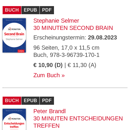
CMS_S
gabal-
Se
Wird für die Speicherung der Benutzer-
T
ESSION
verlag.
ssi
Session verwendet
T
BUCH
_ID
EPUB
de
PDF
on
P
H
Stephanie Selmer
gabal-
Speichert den Zustimmungsstatus des
90
GV_CO
T
verlag.
Benutzers für Cookies auf der aktuellen
Ta
OKIES
T
30 MINUTEN SECOND BRAIN
de
Domäne.
ge
P
Erscheinungstermin:
29.08.2023
96 Seiten, 17,0 x 11,5 cm
Buch, 978-3-96739-170-1
€ 10,90 (D)
| € 11,30 (A)
Zum Buch
BUCH
EPUB
PDF
Peter Brandl
30 MINUTEN ENTSCHEIDUNGEN
TREFFEN