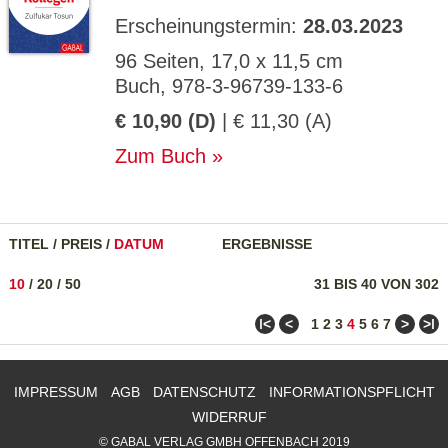
Erscheinungstermin:
28.03.2023
96 Seiten, 17,0 x 11,5 cm
Buch, 978-3-96739-133-6
€ 10,90 (D)
| € 11,30 (A)
Zum Buch
TITEL
/
PREIS
/
DATUM
ERGEBNISSE
10
/
20
/
50
31 BIS 40 VON 302
ǀ<
<
>
>ǀ
1
2
3
4
5
6
7
IMPRESSUM
AGB
DATENSCHUTZ
INFORMATIONSPFLICHT
WIDERRUF
© GABAL VERLAG GMBH OFFENBACH 2019