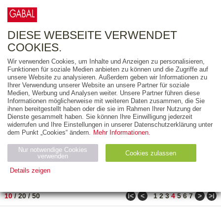
0
ARTIKEL
0.00 €
DIESE WEBSEITE VERWENDET
COOKIES.
Wir verwenden Cookies, um Inhalte und Anzeigen zu personalisieren,
FREITEXT
Funktionen für soziale Medien anbieten zu können und die Zugriffe auf
unsere Website zu analysieren. Außerdem geben wir Informationen zu
Ihrer Verwendung unserer Website an unsere Partner für soziale
AUSGABEART
Medien, Werbung und Analysen weiter. Unsere Partner führen diese
Informationen möglicherweise mit weiteren Daten zusammen, die Sie
AUS DER REIHE
ihnen bereitgestellt haben oder die sie im Rahmen Ihrer Nutzung der
Dienste gesammelt haben. Sie können Ihre Einwilligung jederzeit
widerrufen und Ihre Einstellungen in unserer Datenschutzerklärung unter
ZUM THEMA
dem Punkt „Cookies“ ändern.
Mehr Informationen.
Nur notwendige Cookies
Neuerscheinung
Bestseller
Cookies zulassen
suchen
verwenden
Details zeigen
TITEL
/
PREIS
/
DATUM
31 BIS 40 VON 302
Notwendig (2)
Statistiken (4)
Marketing (4)
ǀ<
<
>
>ǀ
10
/
20
/
50
1
2
3
4
5
6
7
Anbiet
Abl
Ty
Name
Zweck
er
auf
p
H