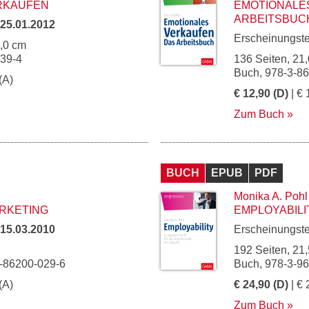
RKAUFEN
EMOTIONALE
ARBEITSBUC
25.01.2012
Erscheinungst
5,0 cm
339-4
136 Seiten, 21,
Buch, 978-3-8
(A)
€ 12,90 (D)
| € 
Zum Buch
BUCH
EPUB
PDF
Monika A. Pohl
RKETING
EMPLOYABILI
15.03.2010
Erscheinungst
192 Seiten, 21,
3-86200-029-6
Buch, 978-3-9
(A)
€ 24,90 (D)
| € 
Zum Buch