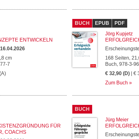
BUCH
EPUB
PDF
Jörg Kupjetz
NZEPTE ENTWICKELN
ERFOLGREIC
16.04.2026
Erscheinungst
4,8 cm
168 Seiten, 21,
277-7
Buch, 978-3-9
(A)
€ 32,90 (D)
| € 
Zum Buch
BUCH
Jürg Meier
XISTENZGRÜNDUNG FÜR
ERFOLGREI
R, COACHS
Erscheinungst