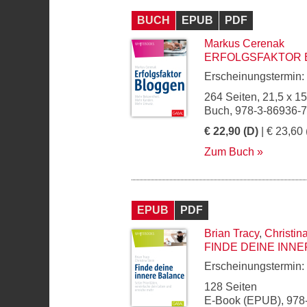
BUCH
EPUB
PDF
Markus Cerenak
ERFOLGSFAKTOR 
Erscheinungstermin:
264 Seiten, 21,5 x 1
Buch, 978-3-86936-
€ 22,90 (D)
| € 23,60 
Zum Buch
EPUB
PDF
Brian Tracy
,
Christin
FINDE DEINE INN
Erscheinungstermin:
128 Seiten
E-Book (EPUB), 978