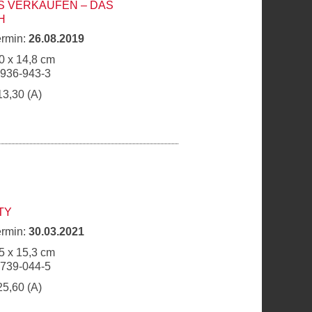
S VERKAUFEN – DAS
H
ermin:
26.08.2019
0 x 14,8 cm
6936-943-3
13,30 (A)
TY
ermin:
30.03.2021
5 x 15,3 cm
6739-044-5
25,60 (A)