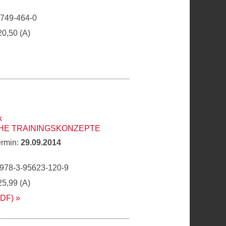
9749-464-0
20,50 (A)
k
HE TRAININGSKONZEPTE
ermin:
29.09.2014
 978-3-95623-120-9
25,99 (A)
PDF)