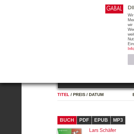
0
ARTIKEL
0.00 €
D
Wir
Med
wir
Wer
START
BÜCHER
wei
Nut
GESAMTVERZEICHNIS
BÜCHER
E-BO
Ein
Inf
FREITEXT
Neuerscheinung
Bests
Notwendig (2)
Name
TITEL
/
PREIS
/
DATUM
CMS_SESSIO
GV_COOKIES
BUCH
PDF
EPUB
MP3
Lars Schäfer