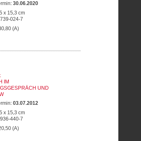
ermin:
30.06.2020
5 x 15,3 cm
6739-024-7
30,80 (A)
k
 IM
NGSGESPRÄCH UND
EW
ermin:
03.07.2012
5 x 15,3 cm
6936-440-7
20,50 (A)