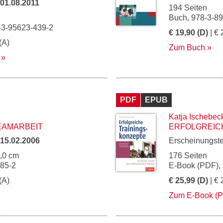
01.08.2011
194 Seiten
Buch, 978-3-8
-3-95623-439-2
€ 19,90 (D)
| € 
(A)
Zum Buch
PDF
EPUB
Katja Ischebec
EAMARBEIT
ERFOLGREIC
15.02.2006
Erscheinungst
5,0 cm
176 Seiten
585-2
E-Book (PDF),
(A)
€ 25,99 (D)
| € 
Zum E-Book (