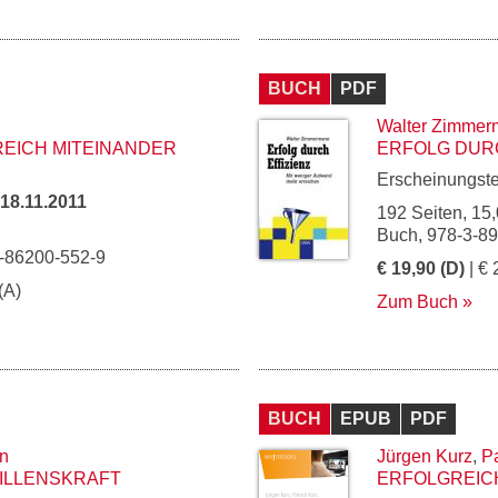
BUCH
PDF
Walter Zimme
EICH MITEINANDER
ERFOLG DURC
Erscheinungst
18.11.2011
192 Seiten, 15,
Buch, 978-3-8
3-86200-552-9
€ 19,90 (D)
| € 
(A)
Zum Buch
BUCH
EPUB
PDF
n
Jürgen Kurz
,
Pa
ILLENSKRAFT
ERFOLGREICH