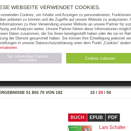
RIGHTS
PRESSE
HANDEL
FÜR UNTERNEHMEN
NEWSL
IESE WEBSEITE VERWENDET COOKIES.
 verwenden Cookies, um Inhalte und Anzeigen zu personalisieren, Funktionen 
ien anbieten zu können und die Zugriffe auf unsere Website zu analysieren
 Informationen zu Ihrer Verwendung unserer Website an unsere Partner für soz
bung und Analysen weiter. Unsere Partner führen diese Informationen möglic
THEMEN
AUTOREN
VERLAG
teren Daten zusammen, die Sie ihnen bereitgestellt haben oder die sie im Ra
zung der Dienste gesammelt haben. Sie können Ihre Einwilligung jederzeit wid
OKS
AUDIO-CDS
MP3
NON-BOOKS
stellungen in unserer Datenschutzerklärung unter dem Punkt „Cookies“ ändern
ormationen.
AUSGABEART
AUS DER REIHE
Nur notwendige Cookies
Cookies zulassen
verwenden
eller
Statistiken (4)
Marketing (4)
Anbieter
Zweck
ERGEBNISSE
51 BIS 70 VON 182
10
/
20
/
50
gabal-
N_ID
Wird für die Speicherung der Benutzer-Session verwendet
verlag.de
gabal-
Speichert den Zustimmungsstatus des Benutzers für Cookies
verlag.de
auf der aktuellen Domäne.
BUCH
EPUB
PDF
Lars Schäfer