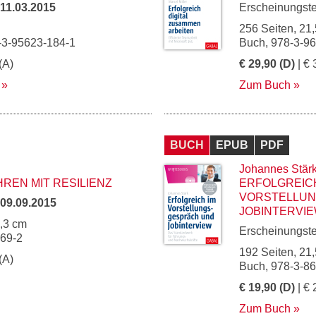
11.03.2015
Erscheinungst
256 Seiten, 21,
-3-95623-184-1
Buch, 978-3-9
(A)
€ 29,90 (D)
| € 
Zum Buch
BUCH
EPUB
PDF
Johannes Stär
REN MIT RESILIENZ
ERFOLGREICH
VORSTELLU
09.09.2015
JOBINTERVI
5,3 cm
Erscheinungst
669-2
192 Seiten, 21,
(A)
Buch, 978-3-8
€ 19,90 (D)
| € 
Zum Buch