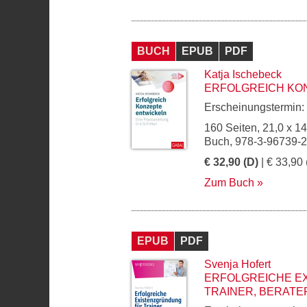
BUCH
EPUB
PDF
Katja Ischebeck
ERFOLGREICH KO
Erscheinungstermin:
160 Seiten, 21,0 x 1
Buch, 978-3-96739-
€ 32,90 (D)
| € 33,90 
Zum Buch
EPUB
PDF
Svenja Hofert
ERFOLGREICHE E
TRAINER, BERATE