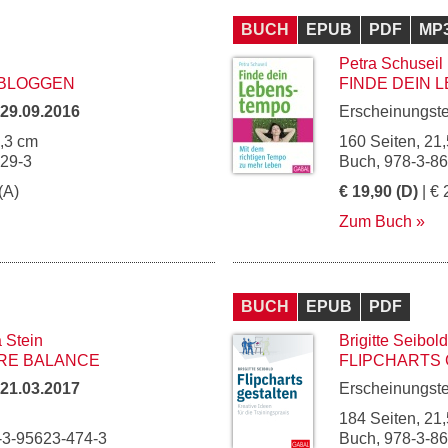
BUCH
EPUB
PDF
MP
Petra Schuseil
BLOGGEN
FINDE DEIN 
29.09.2016
Erscheinungst
5,3 cm
160 Seiten, 21,
729-3
Buch, 978-3-8
(A)
€ 19,90 (D)
| € 
Zum Buch
BUCH
EPUB
PDF
a Stein
Brigitte Seibold
ERE BALANCE
FLIPCHARTS
21.03.2017
Erscheinungst
184 Seiten, 21,
-3-95623-474-3
Buch, 978-3-8