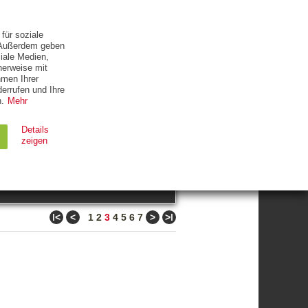
ETTER
KONTAKT
für soziale
. Außerdem geben
iale Medien,
herweise mit
hmen Ihrer
errufen und Ihre
.
Mehr
ZUM THEMA
Details
zeigen
suchen
Ablauf
Typ
ǀ<
<
>
>ǀ
1
2
3
4
5
6
7
Session
HTTP
90 Tage
HTTP