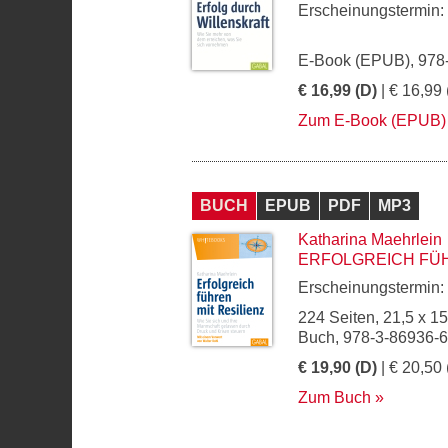
Erscheinungstermin:
E-Book (EPUB), 978
€ 16,99 (D)
| € 16,99 
Zum E-Book (EPUB)
BUCH
EPUB
PDF
MP3
Katharina Maehrlein
ERFOLGREICH FÜH
Erscheinungstermin:
224 Seiten, 21,5 x 1
Buch, 978-3-86936-
€ 19,90 (D)
| € 20,50 
Zum Buch